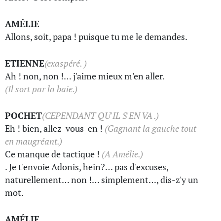
AMÉLIE
Allons, soit, papa ! puisque tu me le demandes.
ETIENNE
(exaspéré. )
Ah ! non, non !… j'aime mieux m'en aller.
(Il sort par la baie.)
POCHET
(CEPENDANT QU'IL S'EN VA .)
Eh ! bien, allez-vous-en !
(Gagnant la gauche tout
en maugréant.)
Ce manque de tactique !
(A Amélie.)
. Je t'envoie Adonis, hein?… pas d'excuses,
naturellement… non !… simplement…, dis-z'y un
mot.
AMÉLIE