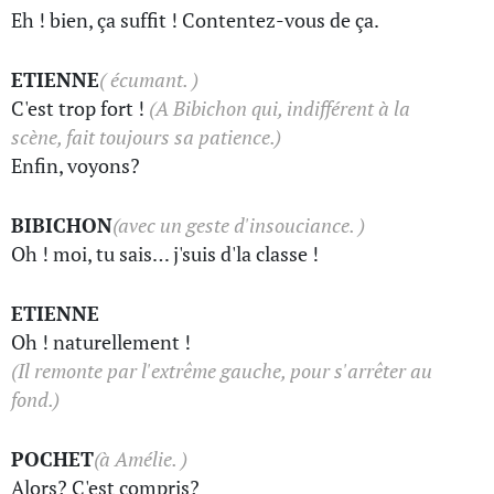
Eh ! bien, ça suffit ! Contentez-vous de ça.
ETIENNE
( écumant. )
C'est trop fort !
(A Bibichon qui, indifférent à la
scène, fait toujours sa patience.)
Enfin, voyons?
BIBICHON
(avec un geste d'insouciance. )
Oh ! moi, tu sais… j'suis d'la classe !
ETIENNE
Oh ! naturellement !
(Il remonte par l'extrême gauche, pour s'arrêter au
fond.)
POCHET
(à Amélie. )
Alors? C'est compris?