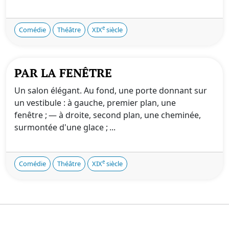
e
Comédie
Théâtre
XIX
siècle
PAR LA FENÊTRE
Un salon élégant. Au fond, une porte donnant sur
un vestibule : à gauche, premier plan, une
fenêtre ; — à droite, second plan, une cheminée,
surmontée d'une glace ; ...
e
Comédie
Théâtre
XIX
siècle