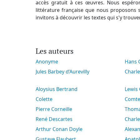
accès gratuit à ces œuvres. Nous espéro
littérature française que nous proposons s
invitons à découvrir les textes qui s'y trouve
Les auteurs
Anonyme
Hans
Jules Barbey d’Aurevilly
Charl
Aloysius Bertrand
Lewis
Colette
Comt
Pierre Corneille
Thoma
René Descartes
Charl
Arthur Conan Doyle
Alex
Gustave Flaubert
Anato