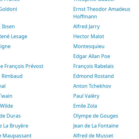
 Goldoni
Ernst Theodor Amadeus
Hoffmann
k Ibsen
Alfred Jarry
-René Lesage
Hector Malot
aigne
Montesquieu
Edgar Allan Poe
ne François Prévost
François Rabelais
ur Rimbaud
Edmond Rostand
hal
Anton Tchekhov
 Twain
Paul Valéry
 Wilde
Emile Zola
e de Duras
Olympe de Gouges
de La Bruyère
Jean de La Fontaine
de Maupassant
Alfred de Musset