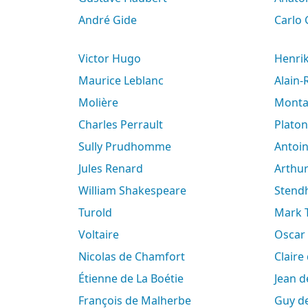
André Gide
Carlo
Victor Hugo
Henri
Maurice Leblanc
Alain
Molière
Mont
Charles Perrault
Platon
Sully Prudhomme
Antoi
Jules Renard
Arth
William Shakespeare
Stend
Turold
Mark
Voltaire
Oscar
Nicolas de Chamfort
Clair
Étienne de La Boétie
Jean 
François de Malherbe
Guy 