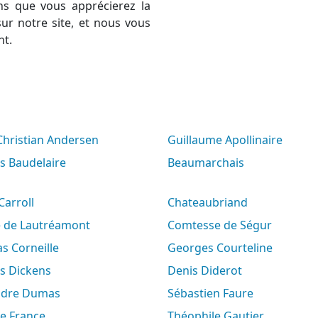
ns que vous apprécierez la
ur notre site, et nous vous
nt.
 Christian Andersen
Guillaume Apollinaire
es Baudelaire
Beaumarchais
 Carroll
Chateaubriand
e de Lautréamont
Comtesse de Ségur
s Corneille
Georges Courteline
es Dickens
Denis Diderot
andre Dumas
Sébastien Faure
le France
Théophile Gautier