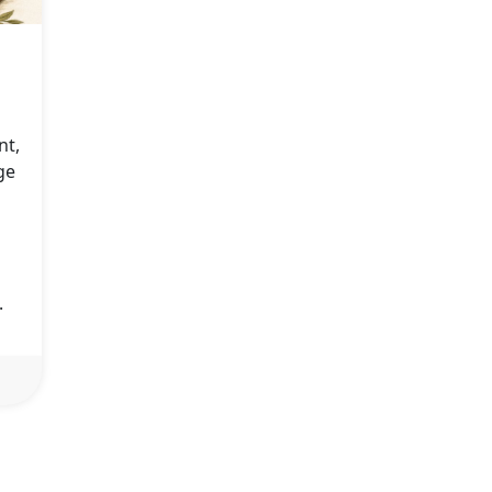
nt,
ge
.