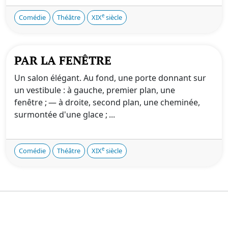
e
Comédie
Théâtre
XIX
siècle
PAR LA FENÊTRE
Un salon élégant. Au fond, une porte donnant sur
un vestibule : à gauche, premier plan, une
fenêtre ; — à droite, second plan, une cheminée,
surmontée d'une glace ; ...
e
Comédie
Théâtre
XIX
siècle