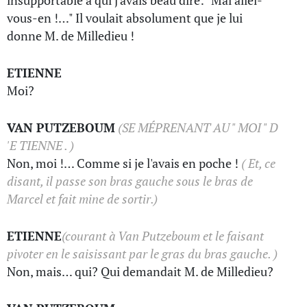
insupportable à qui j'avais beau dire: "Mai alleï-
vous-en !…" Il voulait absolument que je lui
donne M. de Milledieu !
ETIENNE
Moi?
VAN PUTZEBOUM
(SE MÉPRENANT AU " MOI " D
'E TIENNE . )
Non, moi !… Comme si je l'avais en poche !
( Et, ce
disant, il passe son bras gauche sous le bras de
Marcel et fait mine de sortir.)
ETIENNE
(courant à Van Putzeboum et le faisant
pivoter en le saisissant par le gras du bras gauche. )
Non, mais… qui? Qui demandait M. de Milledieu?