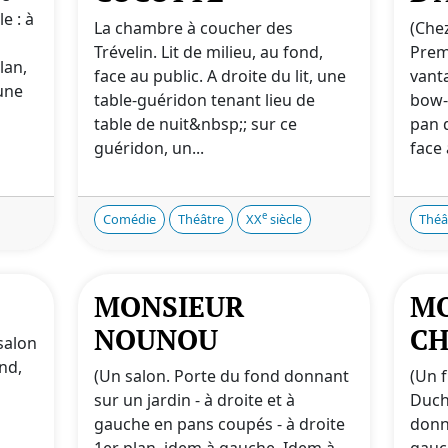
e : à
La chambre à coucher des
(Che
Trévelin. Lit de milieu, au fond,
Prem
lan,
face au public. A droite du lit, une
vant
une
table-guéridon tenant lieu de
bow-
table de nuit&nbsp;; sur ce
pan 
guéridon, un...
face 
e
Comédie
Théâtre
XX
siècle
Théâ
MONSIEUR
M
NOUNOU
CH
salon
nd,
(Un salon. Porte du fond donnant
(Un 
sur un jardin - à droite et à
Duch
gauche en pans coupés - à droite
donn
1er plan, idem à gauche. Idem à
gauc