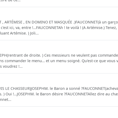
, ARTÉMISE , EN DOMINO ET MASQUÉE .)FAUCONNET(à un garçon. 
'est ici, va, entre !…FAUCONNETAh ! te voilà ! (A Artémise.) Tenez,
nt Artémise. ) Joli...
EPH(rentrant de droite. ) Ces messieurs ne veulent pas comman
ons commander le menu… et un menu soigné. Qu'est-ce que vous v
 voudrez !...
UIS LE CHASSEUR)JOSEPHM. le Baron a sonné ?FAUCONNET(acheva
s. ) Oui !…JOSEPHM. le Baron désire ?FAUCONNETAllez dire au chass
nnet...