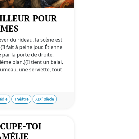
ILLEUR POUR
AMES
ever du rideau, la scène est
)(Il fait à peine jour. Étienne
 par la porte de droite,
ème plan.)(Il tient un balai,
lumeau, une serviette, tout
e
édie
Théâtre
XIX
siècle
CUPE-TOI
AMÉLIE