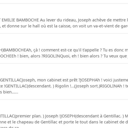
EMILIE BAMBOCHE Au lever du rideau, Joseph achève de mettre le
 et donne sur le hall où est la caisse, on voit un va-et-vient de gar
)BAMBOCHEAh, çà ! comment est-ce qu'il t'appelle ? Tu es donc m
OCHEEh ! bien, alors ?RIGOLINQuoi, eh ! bien alors ? Tu veux que je
ENTILLACJoseph, mon cabinet est prêt ?JOSEPHAh ! voici justemen
te !GENTILLAC(descendant. ) Rigolin !…(Joseph sort.)RIGOLINAh ! te 
s bien…...
ILLAC(premier plan. ) Joseph !JOSEPH(descendant à Gentillac. ) M
nne et le chapeau de Gentillac et porte le tout dans le cabinet de 
ore de ce...