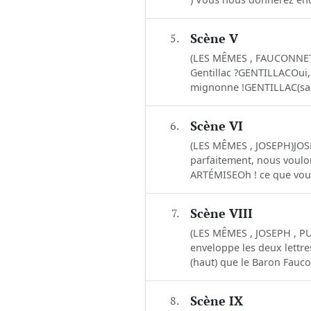
5.
Scène V
(LES MÊMES , FAUCONNET 
Gentillac ?GENTILLACOui, c
mignonne !GENTILLAC(salua
6.
Scène VI
(LES MÊMES , JOSEPH)JOS
parfaitement, nous voul
ARTÉMISEOh ! ce que vous
7.
Scène VIII
(LES MÊMES , JOSEPH , P
enveloppe les deux lettre
(haut) que le Baron Fauco
8.
Scène IX