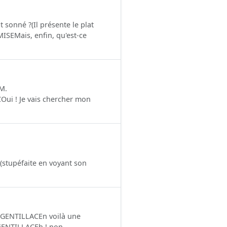
onné ?(Il présente le plat
SEMais, enfin, qu'est-ce
M.
COui ! Je vais chercher mon
stupéfaite en voyant son
.)GENTILLACEn voilà une
a…GENTILLACEh ! non,