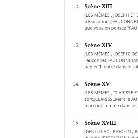
12.
Scène XIII
(LES MÊMES , JOSEPH ET D
à Fauconnet.)FAUCONNETOu
que vous en pensez ?FAUC
13.
Scène XIV
(LES MÊMES , JOSEPH)JOSE
Fauconnet.FAUCONNETAh ! f
papier.(Il entre dans le 
14.
Scène XV
(LES MÊMES , CLARISSE ET
sort.)CLARISSEMerci !FAU
mari une femme dans les 
15.
Scène XVIII
(GENTILLAC , RIGOLIN , B
histoire !RIGOLINAh ! bien