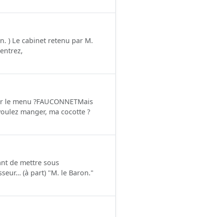
) Le cabinet retenu par M.
 entrez,
der le menu ?FAUCONNETMais
oulez manger, ma cocotte ?
nt de mettre sous
eur… (à part) "M. le Baron."