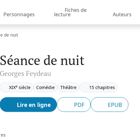
Fiches de
Personnages
lecture
Auteurs
e de nuit
Séance de nuit
Georges Feydeau
e
XIX
siècle
Comédie
Théâtre
15 chapitres
Lire en ligne
PDF
EPUB
res