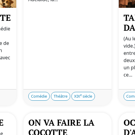
TTE
TA
D
médie
(Au l
re de
vide.
n
entre
avec
deuxi
un p
ce...
e
Comédie
Théâtre
XIX
siècle
Com
E
ON VA FAIRE LA
OC
COCOTTE
D'
ne