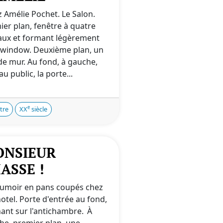
z Amélie Pochet. Le Salon.
ier plan, fenêtre à quatre
aux et formant légèrement
window. Deuxième plan, un
de mur. Au fond, à gauche,
au public, la porte...
e
tre
XX
siècle
ONSIEUR
ASSE !
fumoir en pans coupés chez
otel. Porte d'entrée au fond,
ant sur l'antichambre. À
he, premier plan, une