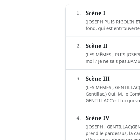
1.
Scène I
(JOSEPH PUIS RIGOLIN ET 
fond, qui est entr'ouverte,
2.
Scène II
(LES MÊMES , PUIS JOSEPH
moi ? Je ne sais pas.BAMB
3.
Scène III
(LES MÊMES , GENTILLAC)G
Gentillac.) Oui, M. le Com
GENTILLACC'est toi qui va
4.
Scène IV
(JOSEPH , GENTILLAC)GENT
prend le pardessus, la ca
) Vous nous donnerez enc