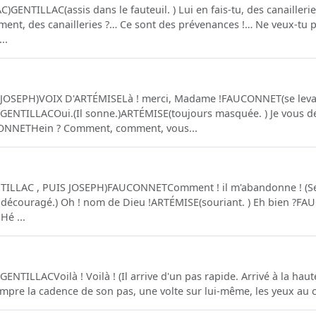
GENTILLAC(assis dans le fauteuil. ) Lui en fais-tu, des canaillerie
 des canailleries ?… Ce sont des prévenances !… Ne veux-tu pas
..
JOSEPH)VOIX D'ARTÉMISELà ! merci, Madame !FAUCONNET(se levant v
 !GENTILLACOui.(Il sonne.)ARTÉMISE(toujours masquée. ) Je vous
CONNETHein ? Comment, comment, vous...
ILLAC , PUIS JOSEPH)FAUCONNETComment ! il m'abandonne ! (Ses
t, découragé.) Oh ! nom de Dieu !ARTÉMISE(souriant. ) Eh bien ?F
Hé ...
NTILLACVoilà ! Voilà ! (Il arrive d'un pas rapide. Arrivé à la haut
rrompre la cadence de son pas, une volte sur lui-même, les yeux au ci