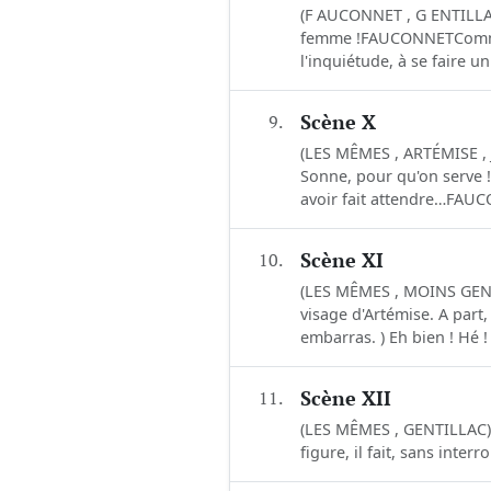
(F AUCONNET , G ENTILLAC)
femme !FAUCONNETComment,
l'inquiétude, à se faire un.
9.
Scène X
(LES MÊMES , ARTÉMISE , 
Sonne, pour qu'on serve
avoir fait attendre…FAU
10.
Scène XI
(LES MÊMES , MOINS GENT
visage d'Artémise. A par
embarras. ) Eh bien ! Hé ! 
11.
Scène XII
(LES MÊMES , GENTILLAC)GE
figure, il fait, sans inte