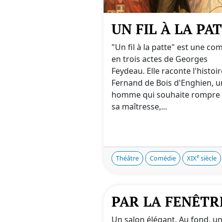
UN FIL À LA PA
"Un fil à la patte" est une co
en trois actes de Georges
Feydeau. Elle raconte l'histoi
Fernand de Bois d'Enghien, u
homme qui souhaite rompre 
sa maîtresse,...
e
Théâtre
Comédie
XIX
siècle
PAR LA FENÊTR
Un salon élégant. Au fond, u