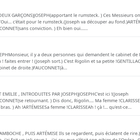
EUX GARÇONS)JOSEPH(apportant le rumsteck. ) Ces Messieurs ont s
i… c'était pour le rumsteck.(Joseph va découper au fond.)ARTÉMI
ONNET(sans conviction. ) Eh bien oui…...
PHMonsieur, il y a deux personnes qui demandent le cabinet de 
aites entrer ! (Joseph sort.) C'est Rigolin et sa petite !GENTILLA
cabinet de droite.)FAUCONNET(à...
 EMILIE , INTRODUITES PAR JOSEPH)JOSEPHC'est ici !(Joseph
CONNET(se retournant. ) Dis donc, Rigolin…. Ma femme !CLARISSE(
bras. ) Ah !ARTÉMISESa femme !CLARISSEAh ! çà !… qu'est-ce...
AMBOCHE , PUIS ARTÉMISE Ils se regardent, puis éclatent de rire
, j'ai fait un joli coup !… j'ai cru que c'était son gibier de l'Opér