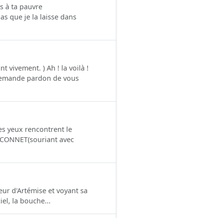
s à ta pauvre
 que je la laisse dans
ivement. ) Ah ! la voilà !
 demande pardon de vous
 yeux rencontrent le
AUCONNET(souriant avec
eur d'Artémise et voyant sa
el, la bouche...