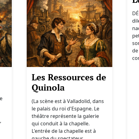
DÉ
di
na
pe
so
de
com
Les Ressources de
Quinola
de
(La scène est à Valladolid, dans
le palais du roi d'Espagne. Le
théâtre représente la galerie
,
qui conduit à la chapelle.
L'entrée de la chapelle est à
gauche du spectateur,...