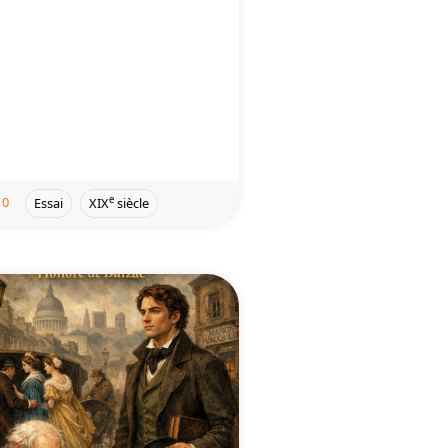
0
e
Essai
XIX
siècle