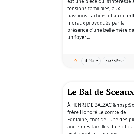
est une pièce qui s’intéresse 
tensions familiales, aux
passions cachées et aux confl
moraux provoqués par la
présence d’une belle-mère d
un foyer....
0
e
Théâtre
XIX
siècle
Le Bal de Sceau
À HENRI DE BALZAC,&nbsp;S
frère Honoré.Le comte de
Fontaine, chef de l’une des pl
anciennes familles du Poitou,
avait servi la cause des