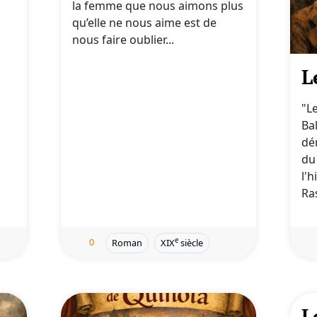
la femme que nous aimons plus
qu’elle ne nous aime est de
nous faire oublier...
L
"L
Ba
dé
du
l'
Ra
0
e
Roman
XIX
siècle
L