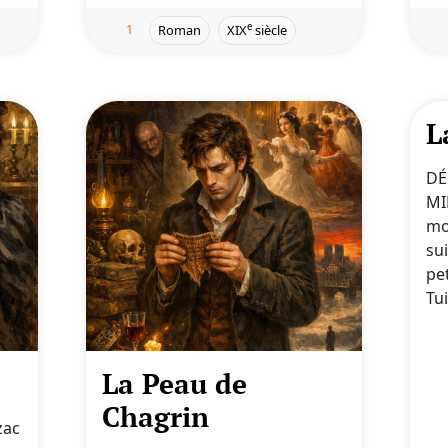
1
e
Roman
XIX
siècle
L
DÉ
MI
mo
su
pet
Tui
La Peau de
Chagrin
zac