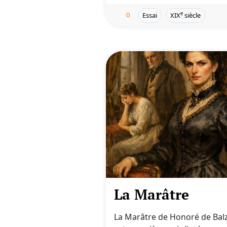
0
e
Essai
XIX
siècle
La Marâtre
La Marâtre de Honoré de Bal