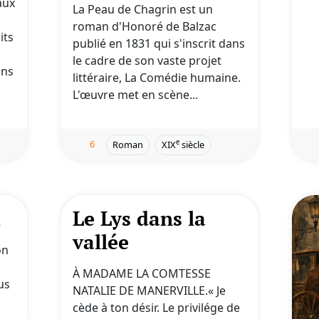
aux
La Peau de Chagrin est un
roman d'Honoré de Balzac
its
publié en 1831 qui s'inscrit dans
le cadre de son vaste projet
ans
littéraire, La Comédie humaine.
L'œuvre met en scène...
6
e
Roman
XIX
siècle
x
Le Lys dans la
vallée
on
À MADAME LA COMTESSE
us
NATALIE DE MANERVILLE.« Je
cède à ton désir. Le privilége de