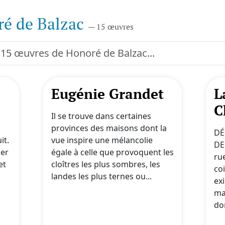
é de Balzac
— 15 œuvres
Eugénie Grandet
L
C
Il se trouve dans certaines
provinces des maisons dont la
DÉ
it.
vue inspire une mélancolie
DE
ier
égale à celle que provoquent les
ru
et
cloîtres les plus sombres, les
coi
landes les plus ternes ou...
ex
ma
do