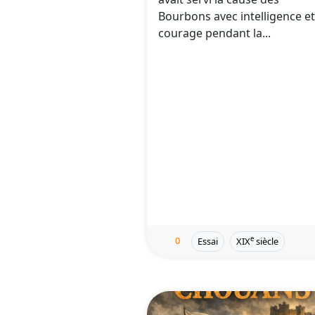
Bourbons avec intelligence et
courage pendant la...
0
e
Essai
XIX
siècle