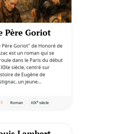
e Père Goriot
e Père Goriot" de Honoré de
lzac est un roman qui se
roule dans le Paris du début
 XIXe siècle, centré sur
histoire de Eugène de
stignac, un jeune...
5
e
Roman
XIX
siècle
ouis Lambert