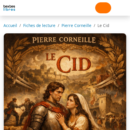
Accueil
Fiches de lecture
Pierre Corneille
Le Cid