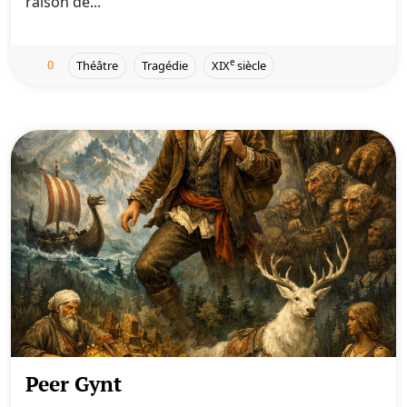
raison de...
0
e
Théâtre
Tragédie
XIX
siècle
Peer Gynt