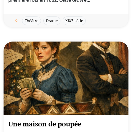
première fois en 1882. Cette œuvre...
0
e
Théâtre
Drame
XIX
siècle
Une maison de poupée