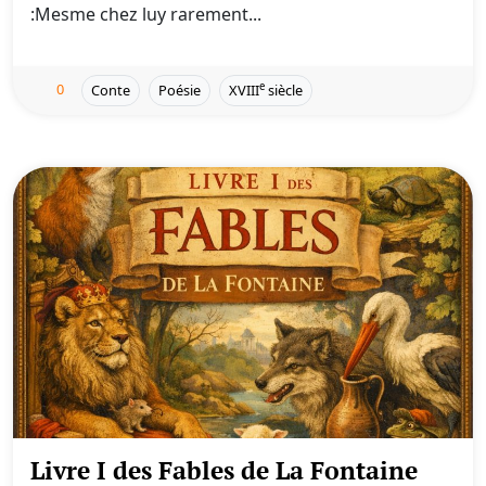
:Mesme chez luy rarement...
0
e
Conte
Poésie
XVIII
siècle
Livre I des Fables de La Fontaine