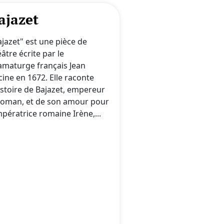
ajazet
ajazet" est une pièce de
âtre écrite par le
amaturge français Jean
cine en 1672. Elle raconte
histoire de Bajazet, empereur
toman, et de son amour pour
mpératrice romaine Irène,...