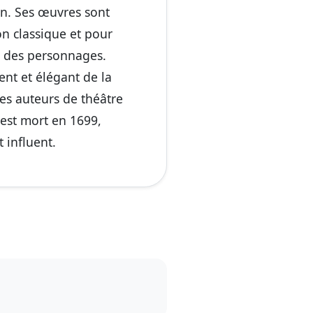
on. Ses œuvres sont
on classique et pour
s des personnages.
nt et élégant de la
les auteurs de théâtre
 est mort en 1699,
t influent.
.