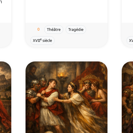
n
0
Théâtre
Tragédie
e
XVII
siècle
XV