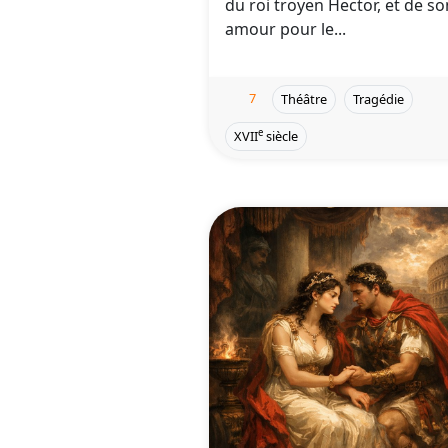
du roi troyen Hector, et de so
amour pour le...
7
Théâtre
Tragédie
e
XVII
siècle