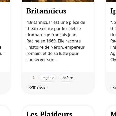
Britannicus
I
"Britannicus" est une pièce de
"I
théâtre écrite par le célèbre
thé
dramaturge français Jean
dr
Racine en 1669. Elle raconte
Ra
e
l'histoire de Néron, empereur
l'h
eur
romain, et de sa lutte pour
Ag
conserver son...
Cl
2
Tragédie
Théâtre
e
XVII
siècle
XV
Les Plaideurs
M