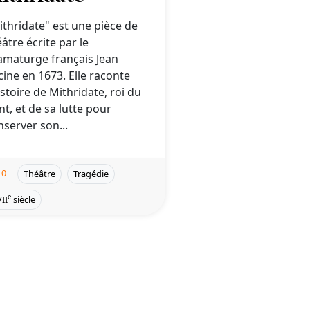
ithridate" est une pièce de
âtre écrite par le
amaturge français Jean
cine en 1673. Elle raconte
istoire de Mithridate, roi du
nt, et de sa lutte pour
nserver son...
0
Théâtre
Tragédie
e
II
siècle