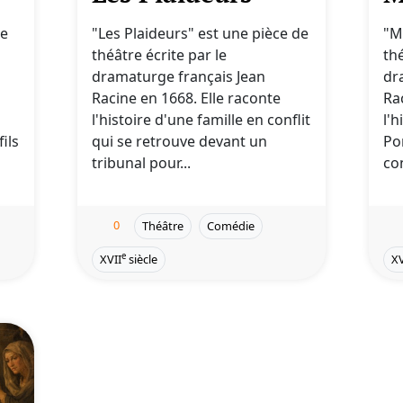
de
"Les Plaideurs" est une pièce de
"M
théâtre écrite par le
thé
dramaturge français Jean
dr
Racine en 1668. Elle raconte
Ra
l'histoire d'une famille en conflit
l'h
ils
qui se retrouve devant un
Po
tribunal pour...
co
0
Théâtre
Comédie
e
XVII
siècle
XV