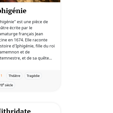
phigénie
phigénie" est une pièce de
âtre écrite par le
amaturge français Jean
cine en 1674. Elle raconte
istoire d'Iphigénie, fille du roi
amemnon et de
ytemnestre, et de sa quête...
1
Théâtre
Tragédie
e
II
siècle
ithridate