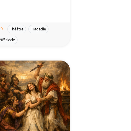
0
Théâtre
Tragédie
e
II
siècle