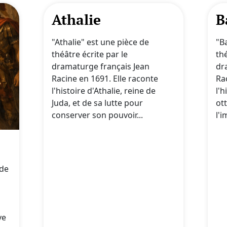
Athalie
B
"Athalie" est une pièce de
"B
théâtre écrite par le
thé
dramaturge français Jean
dr
Racine en 1691. Elle raconte
Ra
l'histoire d'Athalie, reine de
l'
Juda, et de sa lutte pour
ot
conserver son pouvoir...
l'i
 de
ve