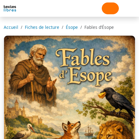
Accueil
Fiches de lecture
Ésope
Fables d’Ésope