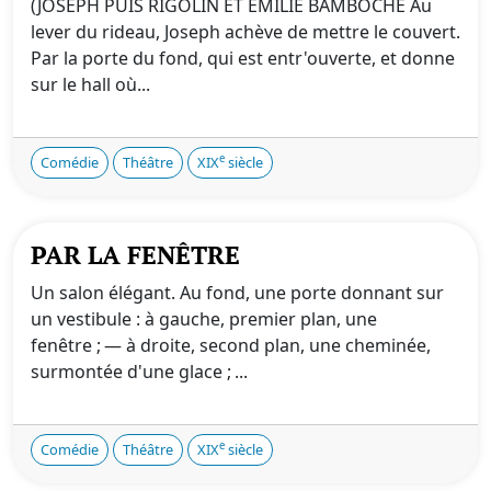
(JOSEPH PUIS RIGOLIN ET EMILIE BAMBOCHE Au
lever du rideau, Joseph achève de mettre le couvert.
Par la porte du fond, qui est entr'ouverte, et donne
sur le hall où...
e
Comédie
Théâtre
XIX
siècle
PAR LA FENÊTRE
Un salon élégant. Au fond, une porte donnant sur
un vestibule : à gauche, premier plan, une
fenêtre ; — à droite, second plan, une cheminée,
surmontée d'une glace ; ...
e
Comédie
Théâtre
XIX
siècle