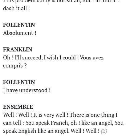
This problem sur'ly is not small, But I'ill find it !
dash it all !
FOLLENTIN
Absolument !
FRANKLIN
Oh ! I'll succeed, I wish I could ! Vous avez
compris ?
FOLLENTIN
I have understood !
ENSEMBLE
Well ! Well ! It is very well ! There is one thing I
can tell : You speak Franch, oh ! like an angel, You
speak English like an angel. Well ! Well !
(2)