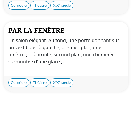
e
Comédie
Théâtre
XIX
siècle
PAR LA FENÊTRE
Un salon élégant. Au fond, une porte donnant sur
un vestibule : à gauche, premier plan, une
fenêtre ; — à droite, second plan, une cheminée,
surmontée d'une glace ; ...
e
Comédie
Théâtre
XIX
siècle