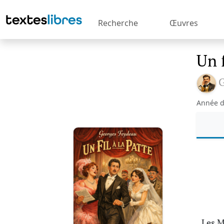
Recherche
Œuvres
Un f
G
Année d
Les 