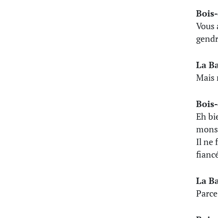
Bois
Vous 
gendr
La B
Mais 
Bois
Eh bi
monsi
Il ne
fianc
La B
Parce