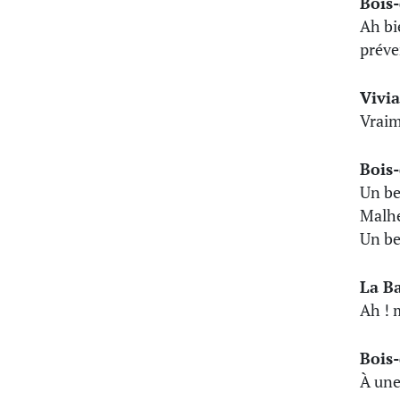
Bois
Ah bi
préve
Vivi
Vraim
Bois
Un be
Malhe
Un be
La B
Ah ! 
Bois
À une