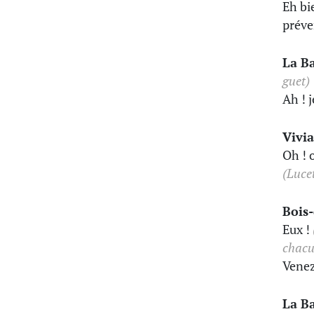
Eh bi
prév
La B
guet)
Ah ! j
Vivi
Oh ! 
(Luce
Bois
Eux !
chacu
Venez
La B