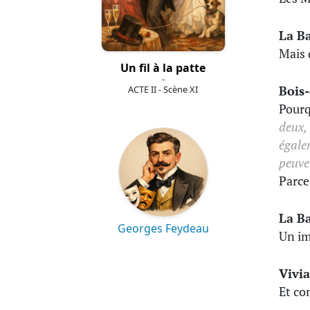
La B
Mais 
Un fil à la patte
-
Bois
ACTE II - Scène XI
Pourq
deux,
égale
peuve
Parce
La B
Georges Feydeau
Un im
Vivi
Et co