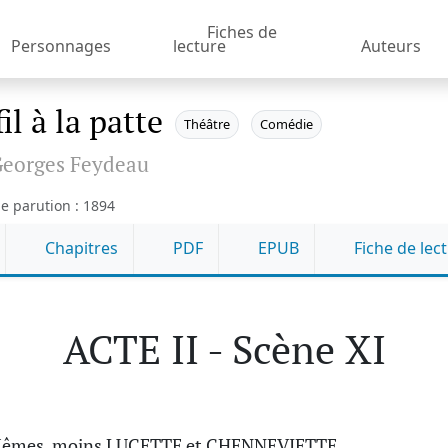
Fiches de
Personnages
lecture
Auteurs
il à la patte
Théâtre
Comédie
eorges Feydeau
e parution : 1894
Chapitres
PDF
EPUB
Fiche de lec
ACTE II - Scène XI
Mêmes, moins LUCETTE et CHENNEVIETTE.