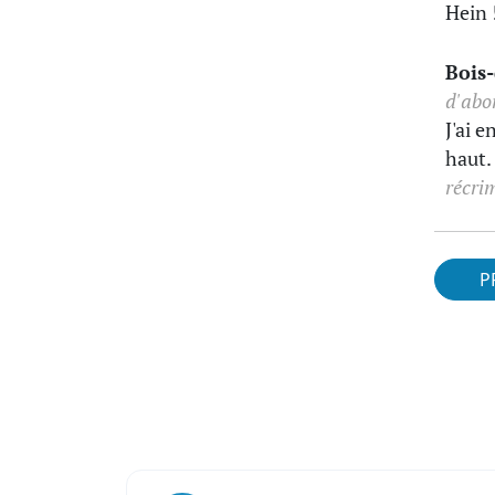
Hein 
Bois
d'abo
J'ai 
haut.
récrim
P