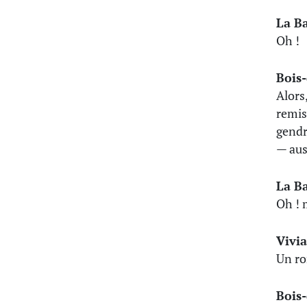
La B
Oh !
Bois
Alors
remis
gendr
— aus
La B
Oh ! m
Vivi
Un ro
Bois