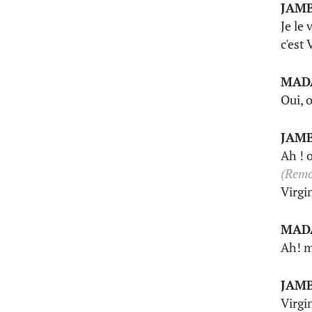
JAM
Je le 
c'est 
MAD
Oui, 
JAM
Ah ! o
(Remo
Virgin
MAD
Ah! m
JAM
Virgin