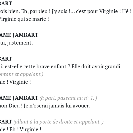
BART
vois bien. Eh, parbleu ! j'y suis !… c'est pour Virginie ! Hé !
Virginie qui se marie !
AME JAMBART
oui, justement.
BART
ù est-elle cette brave enfant ? Elle doit avoir grandi.
ntant et appelant.)
ie ! Virginie !
AME JAMBART
(à part, passant au n° 1. )
on Dieu ! Je n'oserai jamais lui avouer.
BART
(allant à la porte de droite et appelant. )
ie ! Eh ! Virginie !