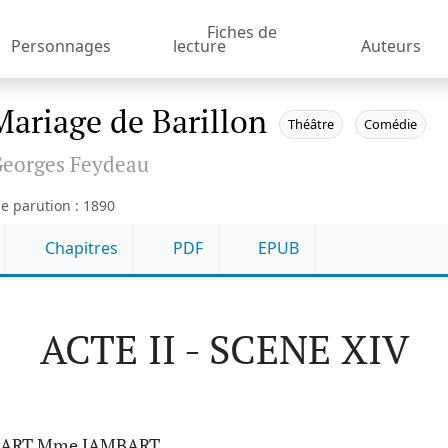
Fiches de
Personnages
lecture
Auteurs
Mariage de Barillon
Théâtre
Comédie
eorges Feydeau
e parution : 1890
Chapitres
PDF
EPUB
ACTE II - SCENE XIV
ART Mme JAMBART