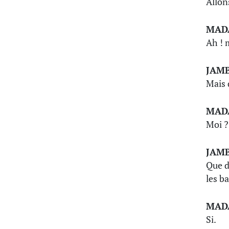
Allon
MAD
Ah ! m
JAM
Mais q
MAD
Moi ?
JAM
Que d
les b
MAD
Si.