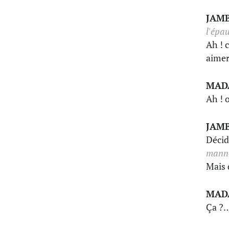
JAM
l'épau
Ah ! c
aimer
MAD
Ah ! 
JAM
Décid
manne
Mais 
MAD
Ça ?…