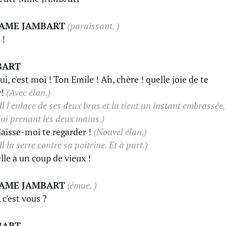
AME JAMBART
(paraissant. )
 !
BART
ui, c'est moi ! Ton Emile ! Ah, chère ! quelle joie de te
r!
(Avec élan.)
Il l'enlace de ses deux bras et la tient un instant embrassée,
lui prenant les deux mains.)
laisse-moi te regarder !
(Nouvel élan.)
Il la serre contre sa poitrine. Et à part.)
lle a un coup de vieux !
AME JAMBART
(émue. )
 c'est vous ?
BART