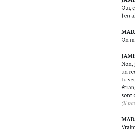
Oui, 
J'en a
MAD
On m'
JAM
Non, 
un re
tu ve
étran
sont 
(Il p
MAD
Vraim