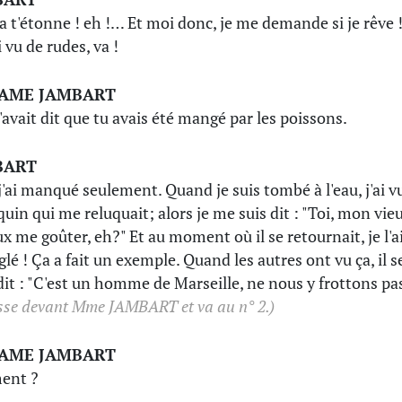
ça t'étonne ! eh !… Et moi donc, je me demande si je rêve 
i vu de rudes, va !
AME JAMBART
avait dit que tu avais été mangé par les poissons.
BART
j'ai manqué seulement. Quand je suis tombé à l'eau, j'ai v
quin qui me reluquait; alors je me suis dit : "Toi, mon vieu
ux me goûter, eh?" Et au moment où il se retournait, je l'a
glé ! Ça a fait un exemple. Quand les autres ont vu ça, il s
dit : "C'est un homme de Marseille, ne nous y frottons pas
asse devant Mme JAMBART et va au n° 2.)
AME JAMBART
ent ?