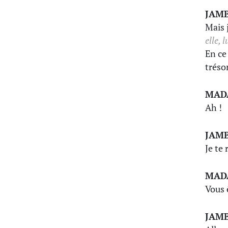
JAM
Mais 
elle, 
En ce 
trésor
MAD
Ah !
JAM
Je te
MAD
Vous 
JAM