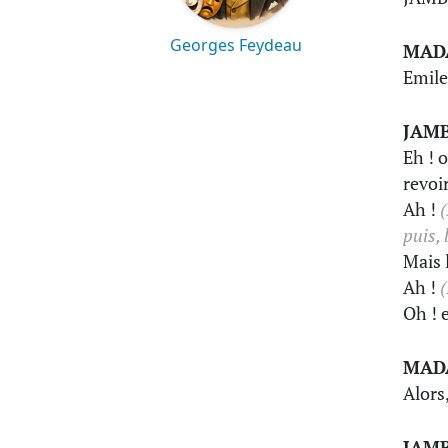
Georges Feydeau
MAD
Emile
JAM
Eh ! o
revoi
Ah !
(
puis, 
Mais 
Ah !
(
Oh ! e
MAD
Alors,
JAM