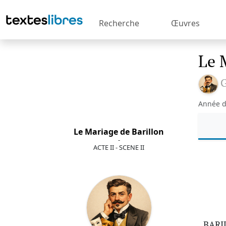
Recherche
Œuvres
Le 
G
Année d
Le Mariage de Barillon
-
ACTE II - SCENE II
BARI