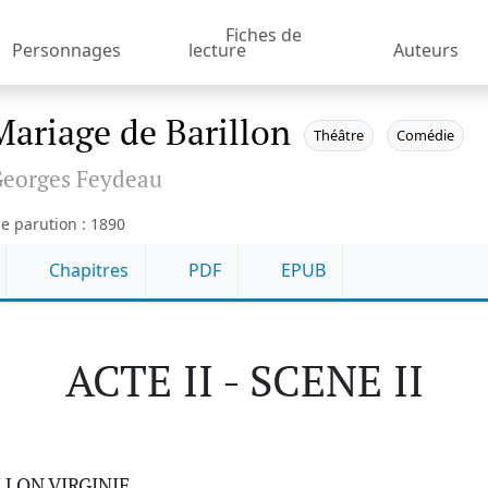
Fiches de
Personnages
lecture
Auteurs
Mariage de Barillon
Théâtre
Comédie
eorges Feydeau
e parution : 1890
Chapitres
PDF
EPUB
ACTE II - SCENE II
LLON VIRGINIE