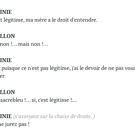
INIE
est légitime, ma mère a le droit d'entendre.
ILLON
'non !… mais non !…
INIE
 puisque ce n'est pas légitime, j'ai le devoir de ne pas vou
er.
ILLON
sacrebleu !… si, c'est légitime !…
INIE
(s'asseyant sur la chaise de droite. )
ne jurez pas !