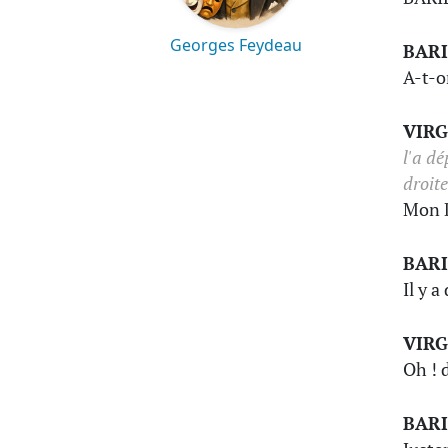
Georges Feydeau
BAR
A-t-o
VIRG
l'a dé
droite
Mon D
BAR
Il y 
VIRG
Oh ! d
BAR