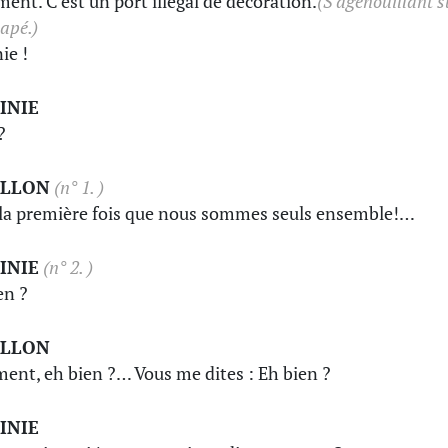
ment. C'est un port illégal de décoration.
(S'agenouillant s
napé.)
ie !
INIE
?
ILLON
(n° 1. )
 la première fois que nous sommes seuls ensemble!…
INIE
(n° 2. )
en ?
ILLON
nt, eh bien ?… Vous me dites : Eh bien ?
INIE