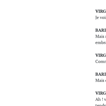
VIRG
Je vo
BAR
Mais 
embra
VIRG
Comme
BAR
Mais o
VIRG
Ah ! 
tendr