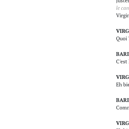
Juste
le ca
Virgin
VIRG
Quoi 
BAR
C'est
VIRG
Eh bi
BAR
Comme
VIRG