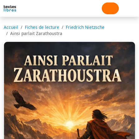
Accueil
Fiches de lecture
Friedrich Nietzsche
Ainsi parlait Zarathoustra