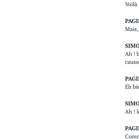
Voilà
PAG
Mais,
SIM
Ah ! 
causo
PAG
Eh bi
SIM
Ah ! 
PAG
Comme