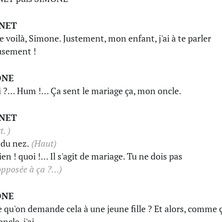
INET
te voilà, Simone. Justement, mon enfant, j'ai à te parler
usement !
ONE
 ?… Hum !… Ça sent le mariage ça, mon oncle.
INET
t. )
 du nez.
(Haut)
ien ! quoi !… Il s'agit de mariage. Tu ne dois pas
 opposée à ça ?…)
ONE
e qu'on demande cela à une jeune fille ? Et alors, comme ç
ncle, j'ai