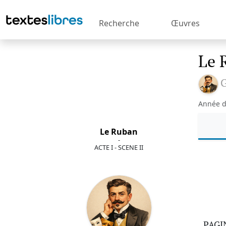
Recherche
Œuvres
Le 
G
Année d
Le Ruban
-
ACTE I - SCENE II
PAGI