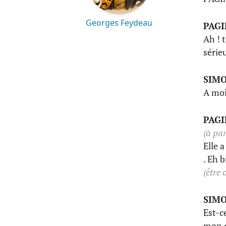
Georges Feydeau
PAG
Ah ! 
série
SIM
A moi
PAG
(à par
Elle a
. Eh b
(être
SIM
Est-c
mon o