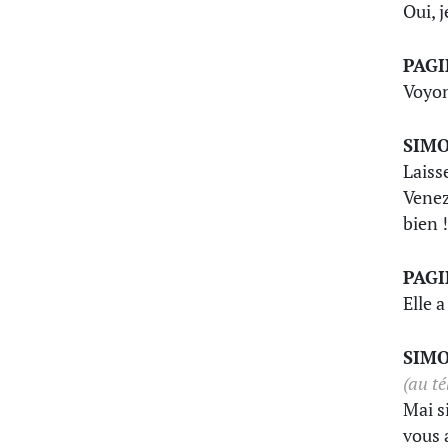
Oui, 
PAG
Voyon
SIM
Laiss
Venez
bien 
PAG
Elle 
SIM
(au té
Mai s
vous 