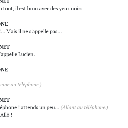
INET
u tout, il est brun avec des yeux noirs.
ONE
!… Mais il ne s'appelle pas…
INET
 s'appelle Lucien.
ONE
onne au téléphone.)
INET
léphone ! attends un peu…
(Allant au téléphone.)
 Allô !