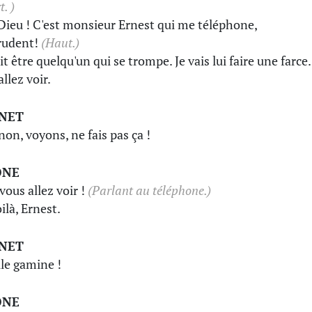
t. )
ieu ! C'est monsieur Ernest qui me téléphone,
rudent!
(Haut.)
t être quelqu'un qui se trompe. Je vais lui faire une farce.
llez voir.
INET
non, voyons, ne fais pas ça !
ONE
, vous allez voir !
(Parlant au téléphone.)
ilà, Ernest.
INET
lle gamine !
ONE