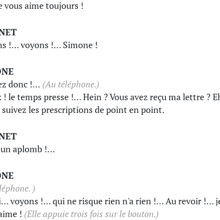
je vous aime toujours !
INET
s !… voyons !… Simone !
ONE
ez donc !…
(Au téléphone.)
 ! le temps presse !… Hein ? Vous avez reçu ma lettre ? E
! suivez les prescriptions de point en point.
INET
a un aplomb !…
ONE
léphone. )
i… voyons !… qui ne risque rien n'a rien !… Au revoir !… j
aime !
(Elle appuie trois fois sur le bouton.)