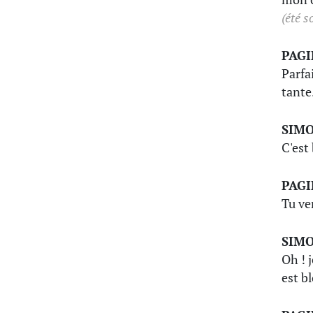
(été s
PAG
Parfa
tante
SIM
C'est 
PAG
Tu ve
SIM
Oh ! j
est b