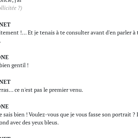
ollicitée ?)
INET
itement !… Et je tenais à te consulter avant d'en parler à 
.
ONE
bien gentil !
INET
rras… ce n'est pas le premier venu.
ONE
e sais bien ! Voulez-vous que je vous fasse son portrait ? I
lond avec des yeux bleus.