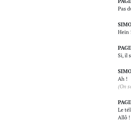
PAG
Pas d
SIM
Hein 
PAG
Si, il
SIM
Ah !
(On s
PAG
Le té
Allô !