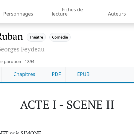
Fiches de
Personnages
lecture
Auteurs
Ruban
Théâtre
Comédie
eorges Feydeau
e parution : 1894
Chapitres
PDF
EPUB
ACTE I - SCENE II
NET puis SIMONE