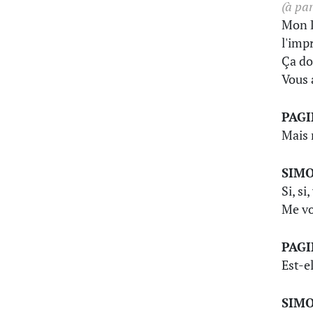
(à par
Mon D
l'imp
Ça doi
Vous a
PAG
Mais 
SIM
Si, si
Me vo
PAG
Est-e
SIM