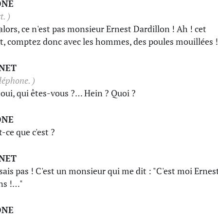
ONE
t. )
alors, ce n'est pas monsieur Ernest Dardillon ! Ah ! cet
t, comptez donc avec les hommes, des poules mouillées !
INET
léphone. )
! oui, qui êtes-vous ?… Hein ? Quoi ?
ONE
t-ce que c'est ?
INET
 sais pas ! C'est un monsieur qui me dit : "C'est moi Ernest
ens !…"
ONE