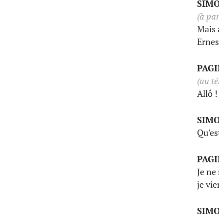
SIM
(à par
Mais 
Ernes
PAG
(au té
Allô 
SIM
Qu'es
PAG
Je ne
je vi
SIM