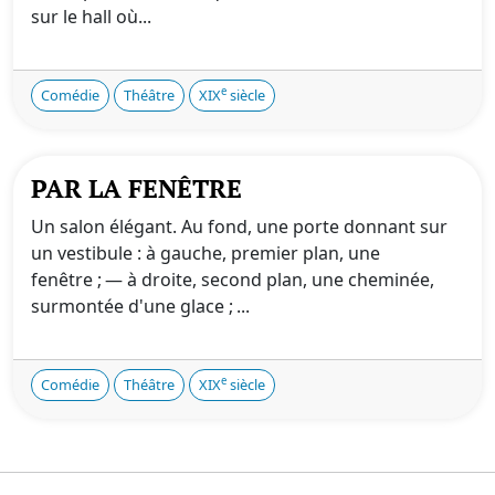
sur le hall où...
e
Comédie
Théâtre
XIX
siècle
PAR LA FENÊTRE
Un salon élégant. Au fond, une porte donnant sur
un vestibule : à gauche, premier plan, une
fenêtre ; — à droite, second plan, une cheminée,
surmontée d'une glace ; ...
e
Comédie
Théâtre
XIX
siècle