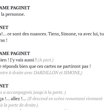
AME PAGINET
à la personne.
INET
a!… ce sont des nuances. Tiens, Simone, va avec lui, tu
ras !
AME PAGINET
ien ! J'y vais aussi !
(A part.)
je réponds bien que ces cartes ne partiront pas !
 entre à droite avec DARDILLON et SIMONE,)
INET
es a accompagnés jusqu'à la porte. )
 ça !… allez !…
(Il descend en scène remontant vivement
à la porte de droite.)