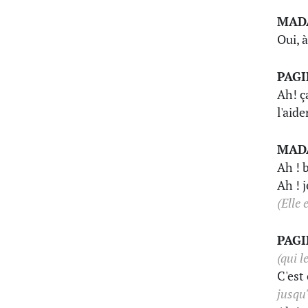
MAD
Oui, 
PAG
Ah! ç
l'aide
MAD
Ah ! b
Ah ! 
(Elle
PAG
(qui l
C'est
jusqu'