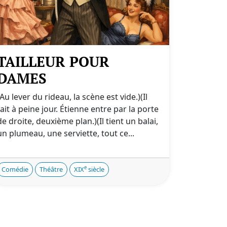
TAILLEUR POUR
DAMES
(Au lever du rideau, la scène est vide.)(Il
fait à peine jour. Étienne entre par la porte
de droite, deuxième plan.)(Il tient un balai,
un plumeau, une serviette, tout ce...
e
Comédie
Théâtre
XIX
siècle