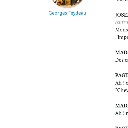
Georges Feydeau
JOS
(entra
Monsi
l'imp
MAD
Des c
PAG
Ah ! o
"Chev
MAD
Ah ! 