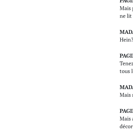
PAG
Mais 
ne lit
MAD
Hein
PAG
Tenez
tous 
MAD
Mais 
PAG
Mais 
décor