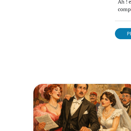
Ah ! 
compl
P