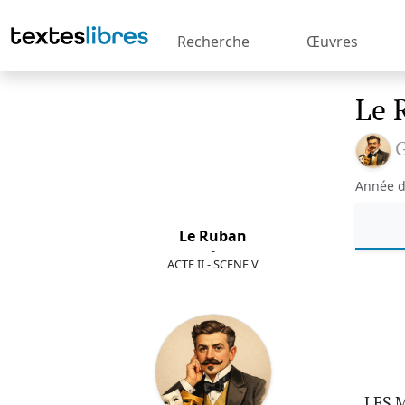
Recherche
Œuvres
Le 
G
Année d
Le Ruban
-
ACTE II - SCENE V
LES 