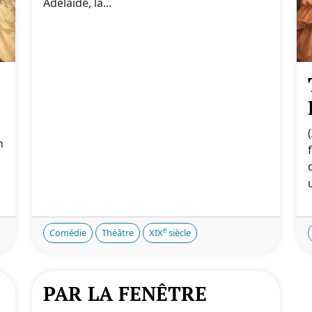
Adélaïde, la...
s
n
e
Comédie
Théâtre
XIX
siècle
PAR LA FENÊTRE