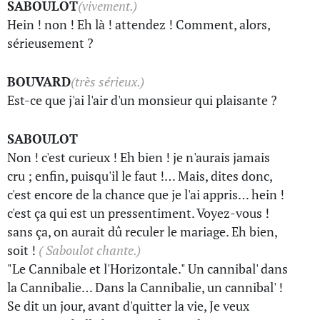
SABOULOT
(vivement.)
Hein ! non ! Eh là ! attendez ! Comment, alors,
sérieusement ?
BOUVARD
(très sérieux.)
Est-ce que j'ai l'air d'un monsieur qui plaisante ?
SABOULOT
Non ! c'est curieux ! Eh bien ! je n'aurais jamais
cru ; enfin, puisqu'il le faut !… Mais, dites donc,
c'est encore de la chance que je l'ai appris… hein !
c'est ça qui est un pressentiment. Voyez-vous !
sans ça, on aurait dû reculer le mariage. Eh bien,
soit !
( Saboulot chante.)
"Le Cannibale et l'Horizontale." Un cannibal' dans
la Cannibalie… Dans la Cannibalie, un cannibal' !
Se dit un jour, avant d'quitter la vie, Je veux