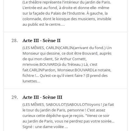
(Le théâtre représente l'intérieur du jardin de Paris.
L'entrée est au fond, à droite et donne elle- même
sur la façade du Palais de l'Industrie. À gauche, la
colonnade, dont le kiosque des musiciens, invisible
au public est le centre....
28.
Acte III - Scène II
(LES MÊMES, CARLIN)CARLIN(arrivant du fond.) Un
Monsieur qui dessine, ce doit être Bouvard, auprès
de qui mon client, Sir Arthur Cornett,
m'envoie.BOUVARD(à du Tréteau.) Là, c'est
fait.CARLINPardon, Monsieur.BOUVARDLe notaire,
fichtre !… Qu'est-ce qu'il vient faire ? (Il prend des
lunettes...
29.
Acte III - Scène III
(LES MÊMES, SABOULOT)SABOULOTVoyons ! j'ai fait
le tour du Jardin de Paris, personne ! C'est assez
curieux cette dépêche que je reçois. "Venez ce soir
au Jardin de Paris, vous ne perdrez pas votre soirée…
Signé : une dame voilée ...