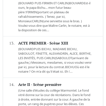
(BOUVARD PUIS FIRMIN ET CARLIN)BOUVARDEst-il
ours, le papa Bichu… mon futur beau-
père !FIRMIN(portant un plateau de
rafraîchissements. ) Tenez, par ici,
Monsieur.CARLIN(une serviette sous le bras. )
Voulez-vous dire que Maître Carlin, le notaire, est à
la disposition de ces...
13.
ACTE PREMIER - Scène XIII
(BOUVARDPUIS BICHU, MADAME BICHU,
SABOULOT, FINETTE, ALEXANDRIN, ALICE, BERTHE,
LES INVITÉS, PUIS CARLIN)SABOULOT(arrivant de
gauche,) Messieurs, mesdames, si vous voulez venir
par ici, pour la lecture du contrat.BICHUOù est-il le
notaire ? On m'a dit qu'il était ici. Eh !...
14.
Acte II - Scène première
(Une salle d'études du collège Marmontel. Le fond
vitré donne sur la cour de récréations. Dans le fond
à droite, entrée donnant sur la cour. À gauche de la
porte, un rang de pupitres pour les élèves. Ces