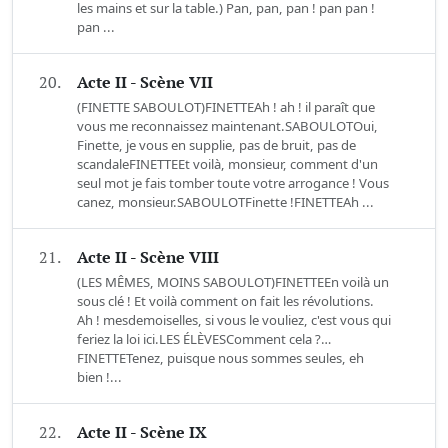
les mains et sur la table.) Pan, pan, pan ! pan pan !
pan ...
20.
Acte II - Scène VII
(FINETTE SABOULOT)FINETTEAh ! ah ! il paraît que
vous me reconnaissez maintenant.SABOULOTOui,
Finette, je vous en supplie, pas de bruit, pas de
scandaleFINETTEEt voilà, monsieur, comment d'un
seul mot je fais tomber toute votre arrogance ! Vous
canez, monsieur.SABOULOTFinette !FINETTEAh ...
21.
Acte II - Scène VIII
(LES MÊMES, MOINS SABOULOT)FINETTEEn voilà un
sous clé ! Et voilà comment on fait les révolutions.
Ah ! mesdemoiselles, si vous le vouliez, c'est vous qui
feriez la loi ici.LES ÉLÈVESComment cela ?…
FINETTETenez, puisque nous sommes seules, eh
bien !...
22.
Acte II - Scène IX