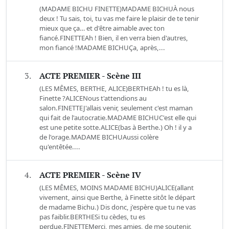
(MADAME BICHU FINETTE)MADAME BICHUÀ nous
deux ! Tu sais, toi, tu vas me faire le plaisir de te tenir
mieux que ça… et d'être aimable avec ton
fiancé.FINETTEAh ! Bien, il en verra bien d'autres,
mon fiancé !MADAME BICHUÇa, après,...
3.
ACTE PREMIER - Scène III
(LES MÊMES, BERTHE, ALICE)BERTHEAh ! tu es là,
Finette ?ALICENous t'attendions au
salon.FINETTEJ'allais venir, seulement c'est maman
qui fait de l'autocratie.MADAME BICHUC'est elle qui
est une petite sotte.ALICE(bas à Berthe.) Oh ! il y a
de l'orage.MADAME BICHUAussi colère
qu'entêtée....
4.
ACTE PREMIER - Scène IV
(LES MÊMES, MOINS MADAME BICHU)ALICE(allant
vivement, ainsi que Berthe, à Finette sitôt le départ
de madame Bichu.) Dis donc, j'espère que tu ne vas
pas faiblir.BERTHESi tu cèdes, tu es
perdue.FINETTEMerci, mes amies, de me soutenir.