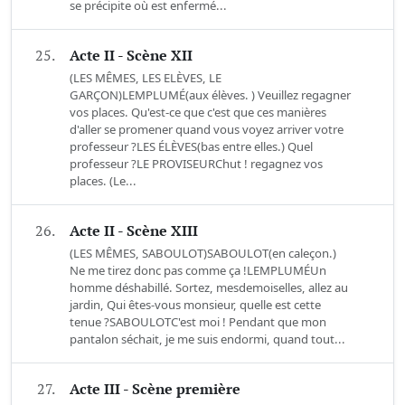
se précipite où est enfermé...
25.
Acte II - Scène XII
(LES MÊMES, LES ELÈVES, LE
GARÇON)LEMPLUMÉ(aux élèves. ) Veuillez regagner
vos places. Qu'est-ce que c'est que ces manières
d'aller se promener quand vous voyez arriver votre
professeur ?LES ÉLÈVES(bas entre elles.) Quel
professeur ?LE PROVISEURChut ! regagnez vos
places. (Le...
26.
Acte II - Scène XIII
(LES MÊMES, SABOULOT)SABOULOT(en caleçon.)
Ne me tirez donc pas comme ça !LEMPLUMÉUn
homme déshabillé. Sortez, mesdemoiselles, allez au
jardin, Qui êtes-vous monsieur, quelle est cette
tenue ?SABOULOTC'est moi ! Pendant que mon
pantalon séchait, je me suis endormi, quand tout...
27.
Acte III - Scène première