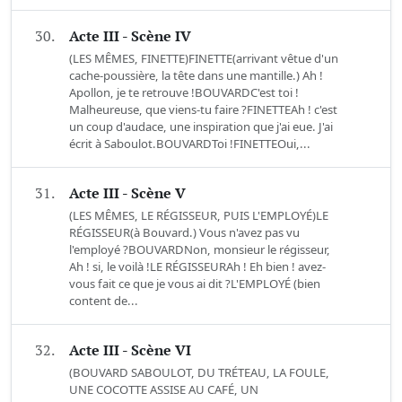
30.
Acte III - Scène IV
(LES MÊMES, FINETTE)FINETTE(arrivant vêtue d'un
cache-poussière, la tête dans une mantille.) Ah !
Apollon, je te retrouve !BOUVARDC'est toi !
Malheureuse, que viens-tu faire ?FINETTEAh ! c'est
un coup d'audace, une inspiration que j'ai eue. J'ai
écrit à Saboulot.BOUVARDToi !FINETTEOui,...
31.
Acte III - Scène V
(LES MÊMES, LE RÉGISSEUR, PUIS L'EMPLOYÉ)LE
RÉGISSEUR(à Bouvard.) Vous n'avez pas vu
l'employé ?BOUVARDNon, monsieur le régisseur,
Ah ! si, le voilà !LE RÉGISSEURAh ! Eh bien ! avez-
vous fait ce que je vous ai dit ?L'EMPLOYÉ (bien
content de...
32.
Acte III - Scène VI
(BOUVARD SABOULOT, DU TRÉTEAU, LA FOULE,
UNE COCOTTE ASSISE AU CAFÉ, UN