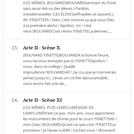
(LES MÊMES, BOUVARD)BOUVARD(arrivant du fond
sans avoir été vu des élèves.) Pardon,
mesdemoiselles !LES ÉLÈVES(effrayées se sauvent.)
Ah !FINETTEEh ! bien, c'est comme ça que vous filez
à la première alerte ! Apollon, toi ! c'est
retoi !BOUVARDC'est remoi !FINETTELycéennes,...
23.
Acte II - Scène X
(BOUVARD FINETTE)BOUVARDÀ la bonne heure,
vous ne vous ennuyez pas ici !FINETTEApollon !
vous, dans ce collège ! Quelle
imprudence !BOUVARDAh ! j'ai cru que je n'arriverais
jamais jusqu'ici ; j'avais un cocher épouvantable ;
nous avons fait une de...
24.
Acte II - Scène XI
(LES MÊMES, PUIS LEMPLUMÉ)VOIX DE
LEMPLUMÉN'est-ce pas, mon ami, vous apporterez
les instruments de chimie pour le cours ?FINETTEAh !
mon Dieu !BOUVARDQu'est-ce que c'est ?FINETTELe
proviseur ! Je l'avais oublié ! Cachez-vous ! (Bouvard