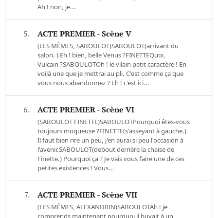
Ah ! non, je...
5.
ACTE PREMIER - Scène V
(LES MÊMES, SABOULOT)SABOULOT(arrivant du
salon. ) Eh ! bien, belle Venus ?FINETTEQuoi,
Vulcain ?SABOULOTOh ! le vilain petit caractère ! En
voilà une que je mettrai au pli. C'est comme ça que
vous nous abandonnez ? Eh ! c'est ici...
6.
ACTE PREMIER - Scène VI
(SABOULOT FINETTE)SABOULOTPourquoi êtes-vous
toujours moqueuse ?FINETTE(s'asseyant à gauche.)
Il faut bien rire un peu, j'en aurai si peu l'occasion à
l'avenir.SABOULOT(debout derrière la chaise de
Finette.) Pourquoi ça ? Je vais vous faire une de ces
petites existences ! Vous...
7.
ACTE PREMIER - Scène VII
(LES MÊMES, ALEXANDRIN)SABOULOTAh ! je
comprends maintenant pourquoi il buvait à un