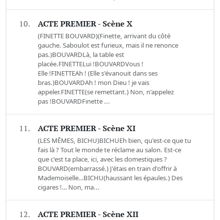
10.
ACTE PREMIER - Scène X
(FINETTE BOUVARD)(Finette, arrivant du côté
gauche. Saboulot est furieux, mais il ne renonce
pas.)BOUVARDLà, la table est
placée.FINETTELui !BOUVARDVous !
Elle !FINETTEAh ! (Elle s'évanouit dans ses
bras.)BOUVARDAh ! mon Dieu ! je vais
appeler.FINETTE(se remettant.) Non, n'appelez
pas !BOUVARDFinette ...
11.
ACTE PREMIER - Scène XI
(LES MÊMES, BICHU)BICHUEh bien, qu'est-ce que tu
fais là ? Tout le monde te réclame au salon. Est-ce
que c'est ta place, ici, avec les domestiques ?
BOUVARD(embarrassé.) J'étais en train d'offrir à
Mademoiselle…BICHU(haussant les épaules.) Des
cigares !… Non, ma...
12.
ACTE PREMIER - Scène XII