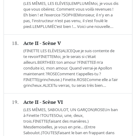
(LES MÊMES, LES ELÈVES)LEMPLUMÉMoi, je vous dis
que vous obéirez. Comment vous voilà revenues !
Eh bien ! et l'exercice ?SOPHIEMonsieur, il n'y en a
pas, l'instructeur n'est pas venu, il s'est foulé le
pied.LEMPLUMÉC'est bien !… Voici une nouvelle...
18.
Acte II - Scène V
(FINETTE LES ELÈVES)ALICEQue je suis contente de
te revoirFINETTEMoi, je le serais si c'était
ailleurs.BERTHEEt ton amour ?FINETTEIl m'a
conduite ici, mon amour. Quand verrai-je Apollon
maintenant ?ROSEComment t'appelles-tu ?
FINETTE(grincheuse.) Finette.ROSEComme elle a l'air
grincheux.ALICETu verras, tu seras très bien...
19.
Acte II - Scène VI
(LES MÊMES, SABOULOT, UN GARÇON)ROSEUn ban
à Finette !TOUTESOui, une, deux,
trois.FINETTE(faisant des manières.)
Mesdemoiselles, je vous en prie… (Entre
Saboulot.)TOUTES(faisant le ban en frappant dans