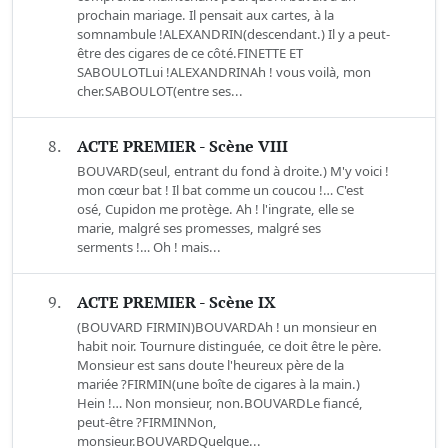
prochain mariage. Il pensait aux cartes, à la
somnambule !ALEXANDRIN(descendant.) Il y a peut-
être des cigares de ce côté.FINETTE ET
SABOULOTLui !ALEXANDRINAh ! vous voilà, mon
cher.SABOULOT(entre ses...
8.
ACTE PREMIER - Scène VIII
BOUVARD(seul, entrant du fond à droite.) M'y voici !
mon cœur bat ! Il bat comme un coucou !… C'est
osé, Cupidon me protège. Ah ! l'ingrate, elle se
marie, malgré ses promesses, malgré ses
serments !… Oh ! mais...
9.
ACTE PREMIER - Scène IX
(BOUVARD FIRMIN)BOUVARDAh ! un monsieur en
habit noir. Tournure distinguée, ce doit être le père.
Monsieur est sans doute l'heureux père de la
mariée ?FIRMIN(une boîte de cigares à la main.)
Hein !… Non monsieur, non.BOUVARDLe fiancé,
peut-être ?FIRMINNon,
monsieur.BOUVARDQuelque...