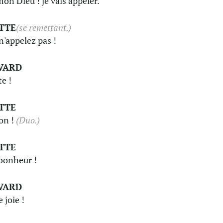
mon Dieu ! je vais appeler.
TTE
(se remettant.)
n'appelez pas !
VARD
te !
TTE
on !
(Duo.)
TTE
bonheur !
VARD
 joie !