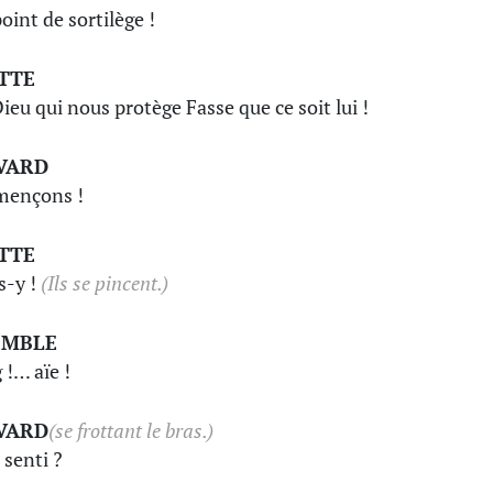
oint de sortilège !
TTE
ieu qui nous protège Fasse que ce soit lui !
VARD
ençons !
TTE
s-y !
(Ils se pincent.)
EMBLE
 !… aïe !
VARD
(se frottant le bras.)
 senti ?