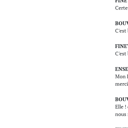
FINE
Certes
BOU
C'est 
FINE
C'est 
ENS
Mon Di
merci
BOU
Elle !
nous 