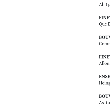
Ah ! p
FINE
Que D
BOU
Comm
FINE
Allon
ENS
Heing
BOU
As-tu