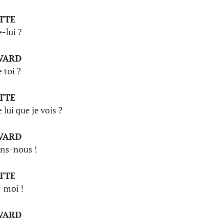
TTE
-lui ?
VARD
 toi ?
TTE
 lui que je vois ?
VARD
ns-nous !
TTE
-moi !
VARD