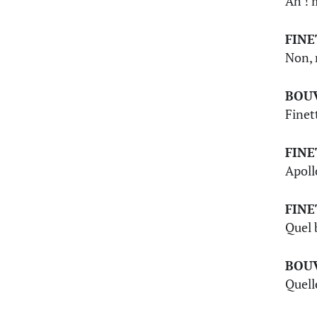
Ah ! 
FINE
Non, 
BOU
Finet
FINE
Apoll
FINE
Quel 
BOU
Quelle