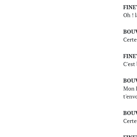
FINE
Oh ! l
BOU
Certes
FINE
C'est 
BOU
Mon D
t'envo
BOU
Certes