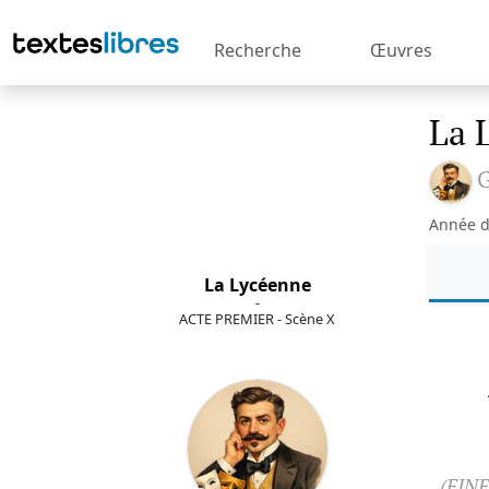
Recherche
Œuvres
La 
G
Année d
La Lycéenne
-
ACTE PREMIER - Scène X
(FIN