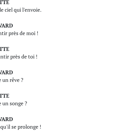
TTE
le ciel qui l'envoie.
VARD
ntir près de moi !
TTE
ntir près de toi !
VARD
e un rêve ?
TTE
e un songe ?
VARD
qu'il se prolonge !