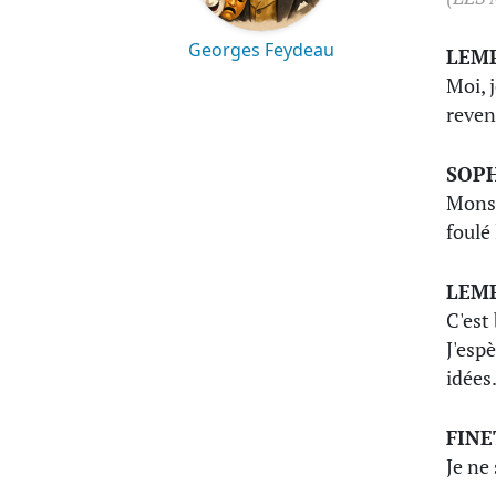
Georges Feydeau
LEM
Moi, 
revenu
SOP
Monsie
foulé 
LEM
C'est
J'esp
idées
FINE
Je ne