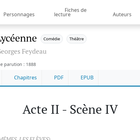
Fiches de
Personnages
lecture
Auteurs
Lycéenne
Comédie
Théâtre
eorges Feydeau
e parution : 1888
Chapitres
PDF
EPUB
Acte II - Scène IV
MÊMES, LES ELÈVES)