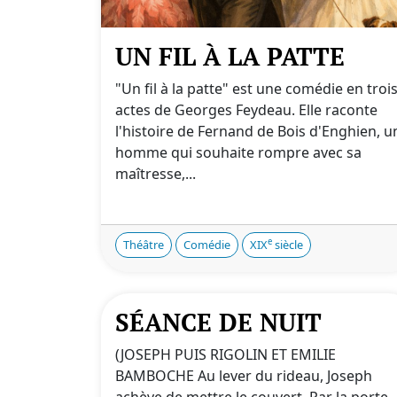
UN FIL À LA PATTE
"Un fil à la patte" est une comédie en troi
actes de Georges Feydeau. Elle raconte
l'histoire de Fernand de Bois d'Enghien, u
homme qui souhaite rompre avec sa
maîtresse,...
e
Théâtre
Comédie
XIX
siècle
SÉANCE DE NUIT
(JOSEPH PUIS RIGOLIN ET EMILIE
BAMBOCHE Au lever du rideau, Joseph
achève de mettre le couvert. Par la porte