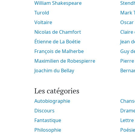
William Shakespeare
Stend
Turold
Mark
Voltaire
Oscar
Nicolas de Chamfort
Clair
Étienne de La Boétie
Jean 
François de Malherbe
Guy 
Maximilien de Robespierre
Pierr
Joachim du Bellay
Berna
Les catégories
Autobiographie
Chan
Discours
Dram
Fantastique
Lettre
Philosophie
Poési