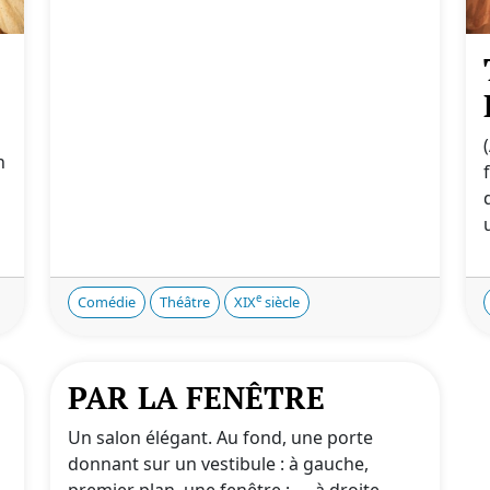
s
n
e
Comédie
Théâtre
XIX
siècle
PAR LA FENÊTRE
Un salon élégant. Au fond, une porte
donnant sur un vestibule : à gauche,
premier plan, une fenêtre ; — à droite,