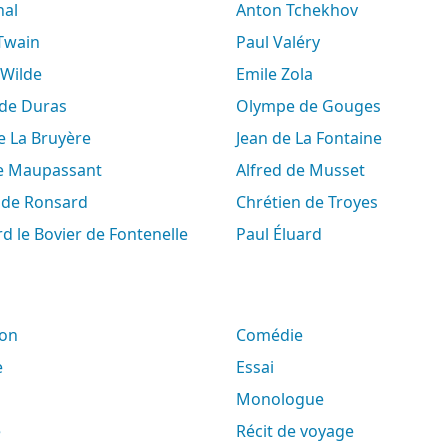
hal
Anton Tchekhov
 Twain
Paul Valéry
 Wilde
Emile Zola
e de Duras
Olympe de Gouges
de La Bruyère
Jean de La Fontaine
de Maupassant
Alfred de Musset
e de Ronsard
Chrétien de Troyes
rd le Bovier de Fontenelle
Paul Éluard
son
Comédie
e
Essai
Monologue
e
Récit de voyage