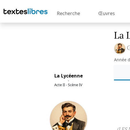
Recherche
Œuvres
La 
G
Année d
La Lycéenne
-
Acte II - Scène IV
(LES 