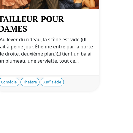
TAILLEUR POUR
DAMES
(Au lever du rideau, la scène est vide.)(Il
fait à peine jour. Étienne entre par la porte
de droite, deuxième plan.)(Il tient un balai,
un plumeau, une serviette, tout ce...
e
Comédie
Théâtre
XIX
siècle