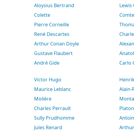
Aloysius Bertrand
Lewis
Colette
Comt
Pierre Corneille
Thoma
René Descartes
Charl
Arthur Conan Doyle
Alex
Gustave Flaubert
Anato
André Gide
Carlo
Victor Hugo
Henri
Maurice Leblanc
Alain
Molière
Mont
Charles Perrault
Platon
Sully Prudhomme
Antoi
Jules Renard
Arth