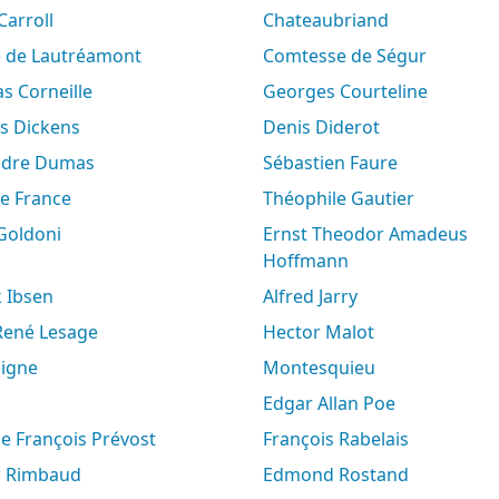
 Carroll
Chateaubriand
e de Lautréamont
Comtesse de Ségur
s Corneille
Georges Courteline
es Dickens
Denis Diderot
andre Dumas
Sébastien Faure
le France
Théophile Gautier
 Goldoni
Ernst Theodor Amadeus
Hoffmann
k Ibsen
Alfred Jarry
-René Lesage
Hector Malot
aigne
Montesquieu
Edgar Allan Poe
ne François Prévost
François Rabelais
ur Rimbaud
Edmond Rostand