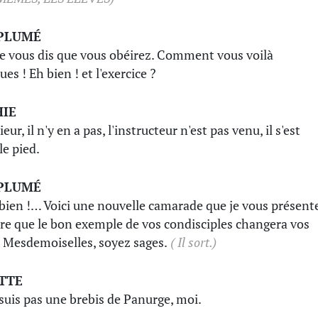
PLUMÉ
je vous dis que vous obéirez. Comment vous voilà
es ! Eh bien ! et l'exercice ?
HIE
ur, il n'y en a pas, l'instructeur n'est pas venu, il s'est
le pied.
PLUMÉ
 bien !… Voici une nouvelle camarade que je vous présent
ère que le bon exemple de vos condisciples changera vos
. Mesdemoiselles, soyez sages.
( Il sort.)
TTE
 suis pas une brebis de Panurge, moi.