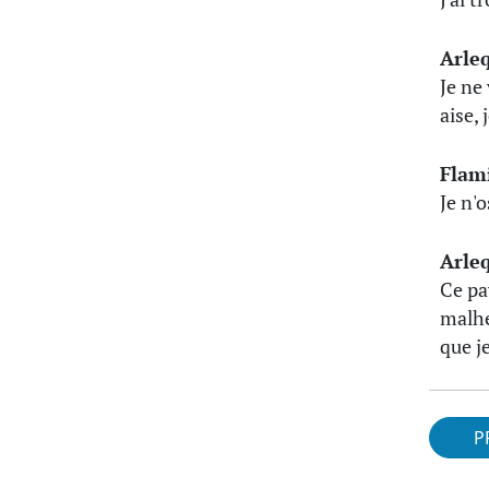
Arle
Je ne
aise, 
Flam
Je n'o
Arle
Ce pay
malhe
que je
P