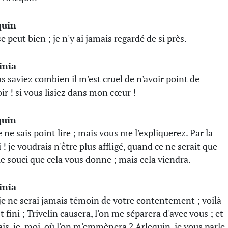
quin
e peut bien ; je n'y ai jamais regardé de si près.
inia
us saviez combien il m'est cruel de n'avoir point de
ir ! si vous lisiez dans mon cœur !
quin
e ne sais point lire ; mais vous me l'expliquerez. Par la
! je voudrais n'être plus affligé, quand ce ne serait que
le souci que cela vous donne ; mais cela viendra.
inia
je ne serai jamais témoin de votre contentement ; voilà
t fini ; Trivelin causera, l'on me séparera d'avec vous ; et
ais-je, moi, où l'on m'emmènera ? Arlequin, je vous parle