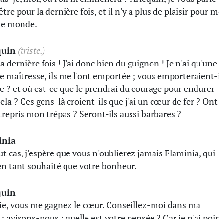
tre pour la dernière fois, et il n'y a plus de plaisir pour m
le monde.
quin
(triste.)
a dernière fois ! J'ai donc bien du guignon ! Je n'ai qu'une
e maîtresse, ils me l'ont emportée ; vous emporteraient-i
e ? et où est-ce que le prendrai du courage pour endurer
cela ? Ces gens-là croient-ils que j'ai un cœur de fer ? Ont
ntrepris mon trépas ? Seront-ils aussi barbares ?
inia
ut cas, j'espère que vous n'oublierez jamais Flaminia, qui
ien tant souhaité que votre bonheur.
quin
e, vous me gagnez le cœur. Conseillez-moi dans ma
 ; avisons-nous ; quelle est votre pensée ? Car je n'ai poi