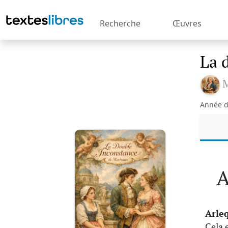
Recherche
Œuvres
La 
M
Année d
A
Arle
Cela 