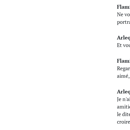
Flam
Ne vo
portra
Arle
Et vo
Flam
Regar
aimé,
Arle
Je n'
amitié
le di
croir