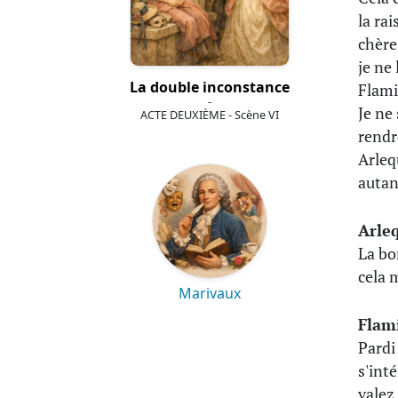
la ra
chère
je ne 
La double inconstance
Flami
-
Je ne 
ACTE DEUXIÈME - Scène VI
rendr
Arleq
autan
Arle
La bo
cela m
Marivaux
Flam
Pardi
s'int
valez