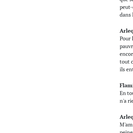
peut-ê
dans 
Arle
Pour l
pauvr
encor
tout 
ils e
Flam
En to
n'a r
Arle
M'ami
peine