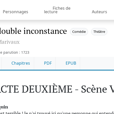
Fiches de
Personnages
lecture
Auteurs
double inconstance
Comédie
Théâtre
arivaux
e parution : 1723
Chapitres
PDF
EPUB
CTE DEUXIÈME - Scène 
quin
est terrible ! Je n'ai trouvé ici qu'une personne qui entend