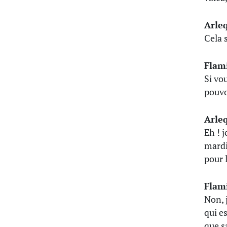
Arle
Cela s
Flam
Si vo
pouvo
Arle
Eh ! j
mardi 
pour 
Flam
Non, 
qui es
que s