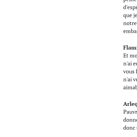
d'espr
que j
notre
embar
Flam
Et mo
n'ai 
vous l
n'ai 
aimab
Arle
Pauvre
donne
donc 