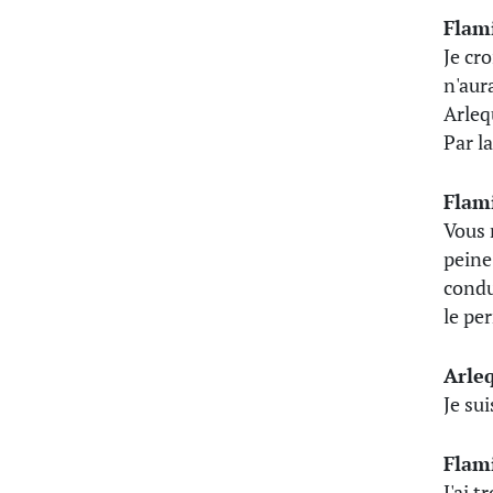
Flam
Je cr
n'aur
Arleq
Par l
Flam
Vous m
peine
condu
le per
Arle
Je su
Flam
J'ai t