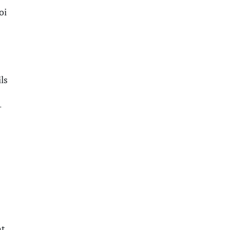
oi
ls
-
nt