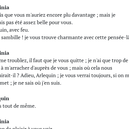
inia
ois que vous m'auriez encore plu davantage ; mais je
ais pas été assez belle pour vous.
uin, avec feu.
a sambille ! je vous trouve charmante avec cette pensée-l
inia
e troublez, il faut que je vous quitte ; je n'ai que trop de
 à m'arracher d'auprès de vous ; mais où cela nous
irait-il ? Adieu, Arlequin ; je vous verrai toujours, si on 
met ; je ne sais où j'en suis.
quin
is tout de même.
inia
rop de plaisir à vous voir.