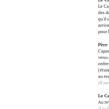
Le Ca
des d
qu'il
arriv
pour l
Père
Capor
venu 
ordre
j'éta
au rev
(Il sor
Le C
Au re
(Les 