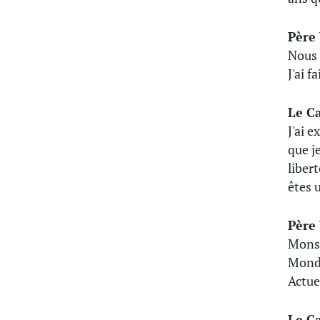
Père
Nous 
J'ai f
Le C
J'ai 
que j
liber
êtes 
Père
Monsi
Mondr
Actue
Le C