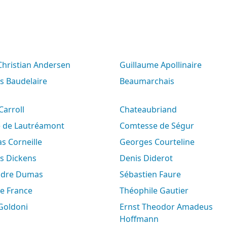
 Christian Andersen
Guillaume Apollinaire
es Baudelaire
Beaumarchais
 Carroll
Chateaubriand
e de Lautréamont
Comtesse de Ségur
s Corneille
Georges Courteline
es Dickens
Denis Diderot
andre Dumas
Sébastien Faure
le France
Théophile Gautier
 Goldoni
Ernst Theodor Amadeus
Hoffmann