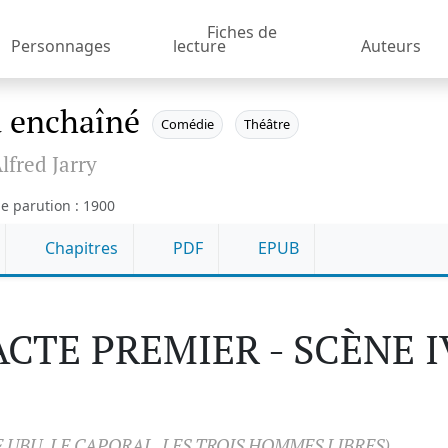
Fiches de
Personnages
lecture
Auteurs
 enchaîné
Comédie
Théâtre
lfred Jarry
e parution : 1900
Chapitres
PDF
EPUB
ACTE PREMIER - SCÈNE I
E UBU, LE CAPORAL, LES TROIS HOMMES LIBRES)