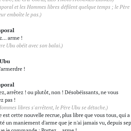
aporal et les Hommes libres défilent quelque temps ; le Père
ur emboîte le pas.)
aporal
z… arme !
re Ubu obéit avec son balai.)
 Ubu
l'armerdre !
aporal
ez, arrêtez ! ou plutôt, non ! Désobéissants, ne vous
ez pas !
Hommes libres s'arrêtent, le Père Ubu se détache.)
e est cette nouvelle recrue, plus libre que vous tous, qui a
té un maniement d'arme que je n'ai jamais vu, depuis sep
ue je commande : Portez… arme !