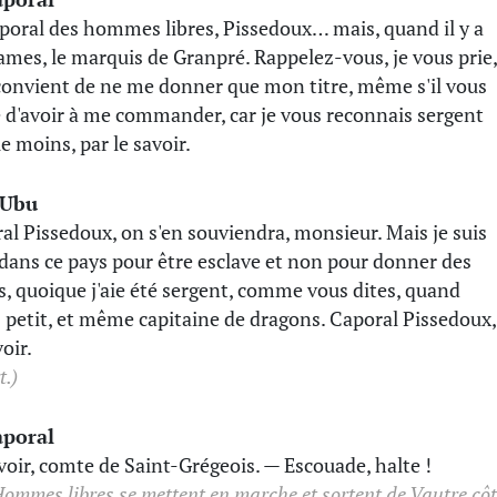
poral des hommes libres, Pissedoux… mais, quand il y a
ames, le marquis de Granpré. Rappelez-vous, je vous prie,
 convient de ne me donner que mon titre, même s'il vous
e d'avoir à me commander, car je vous reconnais sergent
e moins, par le savoir.
 Ubu
al Pissedoux, on s'en souviendra, monsieur. Mais je suis
dans ce pays pour être esclave et non pour donner des
s, quoique j'aie été sergent, comme vous dites, quand
is petit, et même capitaine de dragons. Caporal Pissedoux,
oir.
t.)
aporal
voir, comte de Saint-Grégeois. — Escouade, halte !
Hommes libres se mettent en marche et sortent de Vautre côt