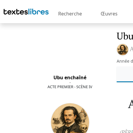
Recherche
Œuvres
Ubu
A
Année d
Ubu enchaîné
-
ACTE PREMIER - SCÈNE IV
(PÈR