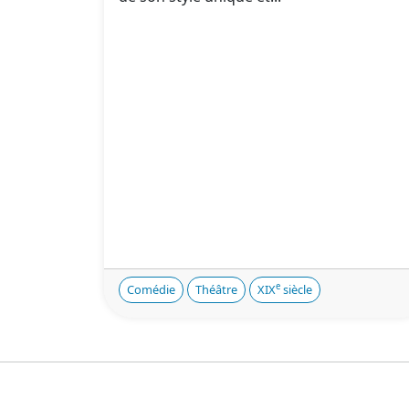
e
Comédie
Théâtre
XIX
siècle