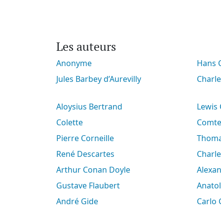
Les auteurs
Anonyme
Hans
Jules Barbey d’Aurevilly
Charl
Aloysius Bertrand
Lewis
Colette
Comt
Pierre Corneille
Thoma
René Descartes
Charl
Arthur Conan Doyle
Alex
Gustave Flaubert
Anato
André Gide
Carlo