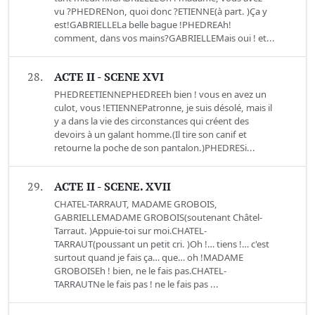
vu ?PHEDRENon, quoi donc ?ETIENNE(à part. )Ça y
est!GABRIELLELa belle bague !PHEDREAh!
comment, dans vos mains?GABRIELLEMais oui ! et...
28.
ACTE II - SCENE XVI
PHEDREETIENNEPHEDREEh bien ! vous en avez un
culot, vous !ETIENNEPatronne, je suis désolé, mais il
y a dans la vie des circonstances qui créent des
devoirs à un galant homme.(Il tire son canif et
retourne la poche de son pantalon.)PHEDRESi...
29.
ACTE II - SCENE. XVII
CHATEL-TARRAUT, MADAME GROBOIS,
GABRIELLEMADAME GROBOIS(soutenant Châtel-
Tarraut. )Appuie-toi sur moi.CHATEL-
TARRAUT(poussant un petit cri. )Oh !… tiens !… c'est
surtout quand je fais ça… que… oh !MADAME
GROBOISEh ! bien, ne le fais pas.CHATEL-
TARRAUTNe le fais pas ! ne le fais pas ...