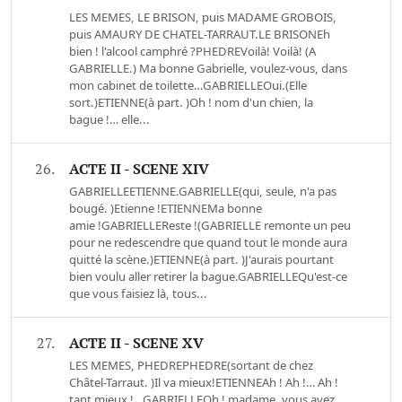
LES MEMES, LE BRISON, puis MADAME GROBOIS,
puis AMAURY DE CHATEL-TARRAUT.LE BRISONEh
bien ! l'alcool camphré ?PHEDREVoilà! Voilà! (A
GABRIELLE.) Ma bonne Gabrielle, voulez-vous, dans
mon cabinet de toilette…GABRIELLEOui.(Elle
sort.)ETIENNE(à part. )Oh ! nom d'un chien, la
bague !… elle...
26.
ACTE II - SCENE XIV
GABRIELLEETIENNE.GABRIELLE(qui, seule, n'a pas
bougé. )Etienne !ETIENNEMa bonne
amie !GABRIELLEReste !(GABRIELLE remonte un peu
pour ne redescendre que quand tout le monde aura
quitté la scène.)ETIENNE(à part. )J'aurais pourtant
bien voulu aller retirer la bague.GABRIELLEQu'est-ce
que vous faisiez là, tous...
27.
ACTE II - SCENE XV
LES MEMES, PHEDREPHEDRE(sortant de chez
Châtel-Tarraut. )Il va mieux!ETIENNEAh ! Ah !… Ah !
tant mieux !…GABRIELLEOh ! madame, vous avez