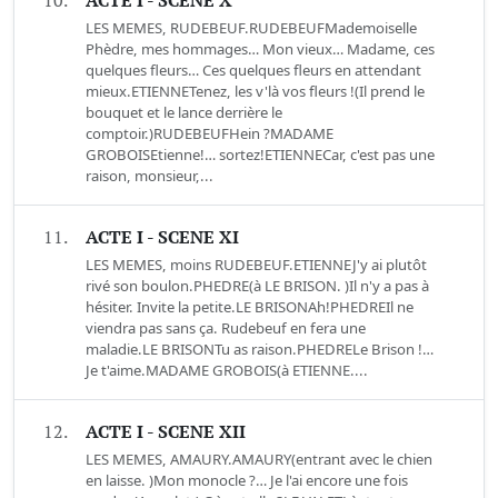
10.
ACTE I - SCENE X
LES MEMES, RUDEBEUF.RUDEBEUFMademoiselle
Phèdre, mes hommages… Mon vieux… Madame, ces
quelques fleurs… Ces quelques fleurs en attendant
mieux.ETIENNETenez, les v'là vos fleurs !(Il prend le
bouquet et le lance derrière le
comptoir.)RUDEBEUFHein ?MADAME
GROBOISEtienne!… sortez!ETIENNECar, c'est pas une
raison, monsieur,...
11.
ACTE I - SCENE XI
LES MEMES, moins RUDEBEUF.ETIENNEJ'y ai plutôt
rivé son boulon.PHEDRE(à LE BRISON. )Il n'y a pas à
hésiter. Invite la petite.LE BRISONAh!PHEDREIl ne
viendra pas sans ça. Rudebeuf en fera une
maladie.LE BRISONTu as raison.PHEDRELe Brison !…
Je t'aime.MADAME GROBOIS(à ETIENNE....
12.
ACTE I - SCENE XII
LES MEMES, AMAURY.AMAURY(entrant avec le chien
en laisse. )Mon monocle ?… Je l'ai encore une fois