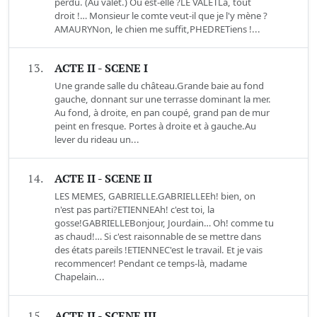
perdu. (Au valet.) Où est-elle ?LE VALETLà, tout
droit !… Monsieur le comte veut-il que je l'y mène ?
AMAURYNon, le chien me suffit,PHEDRETiens !...
13.
ACTE II - SCENE I
Une grande salle du château.Grande baie au fond
gauche, donnant sur une terrasse dominant la mer.
Au fond, à droite, en pan coupé, grand pan de mur
peint en fresque. Portes à droite et à gauche.Au
lever du rideau un...
14.
ACTE II - SCENE II
LES MEMES, GABRIELLE.GABRIELLEEh! bien, on
n'est pas parti?ETIENNEAh! c'est toi, la
gosse!GABRIELLEBonjour, Jourdain… Oh! comme tu
as chaud!… Si c'est raisonnable de se mettre dans
des états pareils !ETIENNEC'est le travail. Et je vais
recommencer! Pendant ce temps-là, madame
Chapelain...
15.
ACTE II - SCENE III