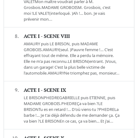
VALETMon maître voudrait parler à M.
Grosbois.MADAME GROBOISM. Grosbois, c'est
moi !LE VALET(interloqué. )Ah !… bon. Je vais
prévenir mon...
8.
ACTE I - SCENE VIII
AMAURY puis LE BRISON, puis MADAME
GROBOIS.AMAURY(seul. )Pauvre femme !… C'est
effrayant tout de même. Elle a perdu la mémoire.
Elle ne m'a pas reconnu.LE BRISON(entrant. )Vous,
dans un garage! C'est la plus belle victime de
l'automobile.AMAURYNe triomphez pas, monsieur...
9.
ACTE I - SCENE IX
LE BRISONPHEDREGABRIELLE puis ETIENNE, puis
MADAME GROBOIS.PHEDREÇa va bien ?LE
BRISONTu es en retard !… D'où viens-tu ?PHEDRELa
barbe !… Je t'ai déjà défendu de me demander ça. Ça
va bien ?LE BRISONEn ce cas, ça va bien… Et j'ai...