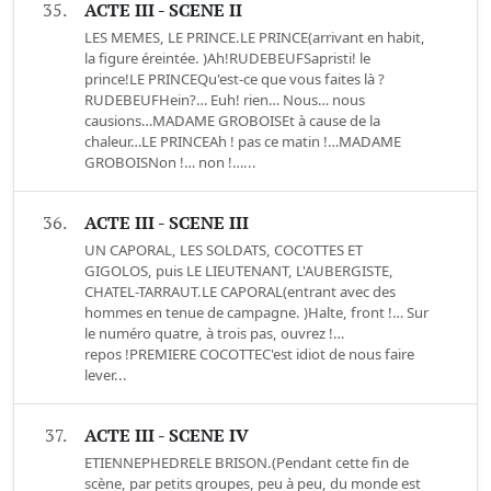
35.
ACTE III - SCENE II
LES MEMES, LE PRINCE.LE PRINCE(arrivant en habit,
la figure éreintée. )Ah!RUDEBEUFSapristi! le
prince!LE PRINCEQu'est-ce que vous faites là ?
RUDEBEUFHein?… Euh! rien… Nous… nous
causions…MADAME GROBOISEt à cause de la
chaleur…LE PRINCEAh ! pas ce matin !…MADAME
GROBOISNon !… non !…...
36.
ACTE III - SCENE III
UN CAPORAL, LES SOLDATS, COCOTTES ET
GIGOLOS, puis LE LIEUTENANT, L'AUBERGISTE,
CHATEL-TARRAUT.LE CAPORAL(entrant avec des
hommes en tenue de campagne. )Halte, front !… Sur
le numéro quatre, à trois pas, ouvrez !…
repos !PREMIERE COCOTTEC'est idiot de nous faire
lever...
37.
ACTE III - SCENE IV
ETIENNEPHEDRELE BRISON.(Pendant cette fin de
scène, par petits groupes, peu à peu, du monde est