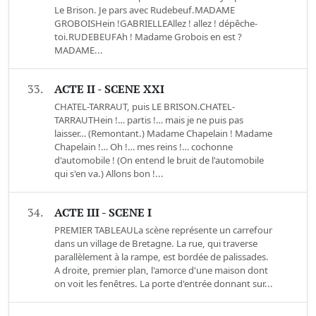
Le Brison. Je pars avec Rudebeuf.MADAME
GROBOISHein !GABRIELLEAllez ! allez ! dépêche-
toi.RUDEBEUFAh ! Madame Grobois en est ?
MADAME...
33.
ACTE II - SCENE XXI
CHATEL-TARRAUT, puis LE BRISON.CHATEL-
TARRAUTHein !… partis !… mais je ne puis pas
laisser… (Remontant.) Madame Chapelain ! Madame
Chapelain !… Oh !… mes reins !… cochonne
d'automobile ! (On entend le bruit de l'automobile
qui s'en va.) Allons bon !...
34.
ACTE III - SCENE I
PREMIER TABLEAULa scène représente un carrefour
dans un village de Bretagne. La rue, qui traverse
parallèlement à la rampe, est bordée de palissades.
A droite, premier plan, l'amorce d'une maison dont
on voit les fenêtres. La porte d'entrée donnant sur...