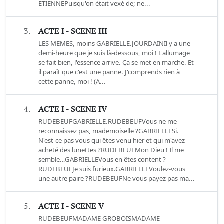
ETIENNEPuisqu'on était vexé de; ne...
3.
ACTE I - SCENE III
LES MEMES, moins GABRIELLE.JOURDAINIl y a une
demi-heure que je suis là-dessous, moi ! L'allumage
se fait bien, l'essence arrive. Ça se met en marche. Et
il paraît que c'est une panne. J'comprends rien à
cette panne, moi ! (A...
4.
ACTE I - SCENE IV
RUDEBEUFGABRIELLE.RUDEBEUFVous ne me
reconnaissez pas, mademoiselle ?GABRIELLESi.
N'est-ce pas vous qui êtes venu hier et qui m'avez
acheté des lunettes ?RUDEBEUFMon Dieu ! Il me
semble…GABRIELLEVous en êtes content ?
RUDEBEUFJe suis furieux.GABRIELLEVoulez-vous
une autre paire ?RUDEBEUFNe vous payez pas ma...
5.
ACTE I - SCENE V
RUDEBEUFMADAME GROBOISMADAME