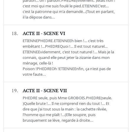
pardon… oh ! pardon.PHEDRE(vivement. )Mais non !
c'est moi qui me suis foulé le pied.ETIENNEC'est…
c'est la patronne qui m'a demandé…(Tout en parlant,
il la dépose dans...
18.
ACTE II - SCENE VI
ETIENNEPHEDRE.ETIENNEEh bien !… c'est très
embêtant !…PHEDREQuoi !… Il est tout naturel…
ETIENNEEvidemment, c'est tout naturel !… Mais je la
connais, quand elle peut jeter la zizanie dans mon
ménage, celle-là !
Poison !PHEDREOh !ETIENNEEnfin, ça n'est pas de
votre faute...
19.
ACTE II - SCENE VII
PHEDRE seule, puis Mme GROBOIS.PHEDRE(seule.
)Quelle brute !… Il ne comprend rien du tout !… Et
dire que j'ai tout sous la main : la cachette rêvée,
l'homme qui me plaît !…(Elle soupire, puis
brusquement se lève, regarde à droite...