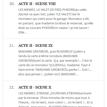
20.
ACTE II - SCENE VIII
LES MEMES, LE VALET DE PIED.PHEDRE(au valet.
)Qu'est-ce que c'est, Julien ?LE VALETC'est le
monsieur qui vient pour le garage. Monsieur a dit,
en partant, que madame Grobois le recevrait, qu'elle
était au courant.PHEDREUn raseur ! je me sauve !
(Elle...
21.
ACTE II - SCENE IX
MADAME GROSBOIS, puis RUDEBEUF.(Julien a
tendu la carte à Mme Grosbois.)MADAME
GROBOIS(lisant la carte. )Ça, par exemple !… C'est la
carte de ce monsieur ?JULIENOui, madame. Faut-il
faire entrer ?MADAME GROBOISTu parles !… Euh !…
plus que jamais !…(Julien sort.)MADAME...
22.
ACTE II - SCENE X
LES MEMES, ETIENNE, JOURDAIN.ETIENNE(arrivant
par la terrasse. )Trois minutes de moins que tout à
l'heure… On le tient, mon colon !… on le tient !… Et si
demain, mes pneus…RUDEBEUFBonjour, monsieur