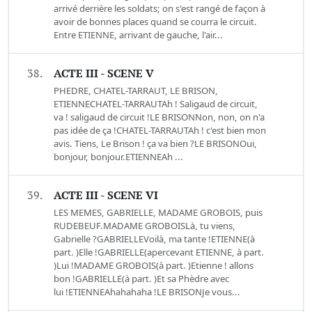
arrivé derrière les soldats; on s'est rangé de façon à
avoir de bonnes places quand se courra le circuit.
Entre ETIENNE, arrivant de gauche, l'air...
38.
ACTE III - SCENE V
PHEDRE, CHATEL-TARRAUT, LE BRISON,
ETIENNECHATEL-TARRAUTAh ! Saligaud de circuit,
va ! saligaud de circuit !LE BRISONNon, non, on n'a
pas idée de ça !CHATEL-TARRAUTAh ! c'est bien mon
avis. Tiens, Le Brison ! ça va bien ?LE BRISONOui,
bonjour, bonjour.ETIENNEAh ...
39.
ACTE III - SCENE VI
LES MEMES, GABRIELLE, MADAME GROBOIS, puis
RUDEBEUF.MADAME GROBOISLà, tu viens,
Gabrielle ?GABRIELLEVoilà, ma tante !ETIENNE(à
part. )Elle !GABRIELLE(apercevant ETIENNE, à part.
)Lui !MADAME GROBOIS(à part. )Etienne ! allons
bon !GABRIELLE(à part. )Et sa Phèdre avec
lui !ETIENNEAhahahaha !LE BRISONJe vous...