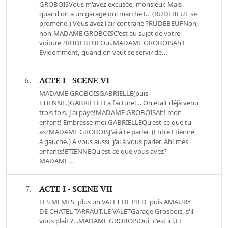
GROBOISVous m'avez excusée, monsieur. Mais
quand on a un garage qui marche !… (RUDEBEUF se
promène.) Vous avez l'air contrarié ?RUDEBEUFNon,
non.MADAME GROBOISC'est au sujet de votre
voiture ?RUDEBEUFOui.MADAME GROBOISAh !
Evidemment, quand on veut se servir de...
6.
ACTE I - SCENE VI
MADAME GROBOISGABRIELLE(puis
ETIENNE.)GABRIELLELa facture!… On était déjà venu
trois fois. J'ai payé!MADAME GROBOISAh! mon
enfant! Embrasse-moi.GABRIELLEQu'est-ce que tu
as?MADAME GROBOISJ'ai à te parler. (Entre Etienne,
à gauche.) A vous aussi, j'ai à vous parler. Ah! mes
enfants!ETIENNEQu'est-ce que vous avez?
MADAME...
7.
ACTE I - SCENE VII
LES MEMES, plus un VALET DE PIED, puis AMAURY
DE CHATEL-TARRAUT.LE VALETGarage Grosbois, s'il
vous plaît ?…MADAME GROBOISOui, c'est ici.LE