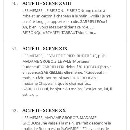
30.
ACTE II - SCENE XVIII
LES MEMES, LE BRISON.LE BRISON(une caisse à
robe et un carton à chapeau à la main. )Voilà ! je n'ai
pas été long, je rapporte les colis.GABRIELLEOui !
Ah, bien ! vous êtes gentil dans ce rôle.LE
BRISONQuoi ?CHATEL-TARRAUTMon ami,...
31.
ACTE II - SCENE XIX
LES MEMES, LE VALET DE PIED, RUDEBEUF, puis
MADAME GROBOIS.LE VALETMonsieur
Rudebeuf !GABRIELLERudebeuf !RUDEBEUFJ'arrive
en avance.GABRIELLE(à elle-même. )Rudebeuf !…
mais, au fait, pourquoi pas ?RUDEBEUFAh !
madame Chapelain, quelle charmante…
GABRIELLEOui, bonjour. Au moins, il est jeune, lui, il
est laid...
32.
ACTE II - SCENE XX
LES MEMES, MADAME GROBOIS.MADAME
GROBOIS(une valise à la main. )J'ai fait descendre la
malle. Le Brison est prêt.GABRIELLEIl n'y a plus de