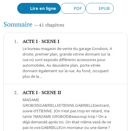
Lire en ligne
PDF
EPUB
Sommaire
— 41 chapitres
1.
ACTE I - SCENE I
Le bureau-magasin de vente du garage Grosbois. A
droite, premier plan, grande vitrine donnant sur la
rue où sont exposés différents accessoires pour
automobiles. Au deuxième plan, porte vitrée
donnant également sur la rue. Au fond, occupant
plus de la...
2.
ACTE I - SCENE II
MADAME
GROBOISGABRIELLEETIENNE.GABRIELLE(entrant,
suivie d'ETIENNE. )On n'est pas trop en retard, ma
tante ?MADAME GROBOISBeaucoup trop ! On a
déjà demandé après toi. On était même vexé de ne
pas te voir.GABRIELLEUn monsieur ou une dame ?