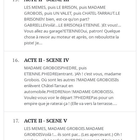
LES MEMES, puis LE BRISON, puis MADAME
GROBOIS, puis UN VALET, puis CHATEL-TARRAUT.LE
BRISONEh! bien, est-ce qu'on part?
GABRIELLEVoilà!…LE BRISON(à ETIENNE. )Et vous!…
Vous allez au garage?ETIENNEOui, patron! Quelque
chose à revoir au moteur et après, on reboulotte la
piste! Je...
16.
ACTE II - SCENE IV
MADAME GROBOISPHEDRE, puis
ETIENNE.PHEDRE(entrant. )Ah ! c'est vous, madame
Grobois. Où sont les autres ?MADAME GROBOISIls
enlèvent Châtel-Tarraut en
automobile.PHEDRENon !MADAME GROBOISSi.
Voulez-vous voir le départ ?PHEDREPas pour un
empire que je raterai ça ! (Elle va vers la terrasse....
17.
ACTE II - SCENE V
LES MEMES, MADAME GROBOIS.MADAME
GROBOISVoilà !… ils sont par… (Les apercevant.) Oh !