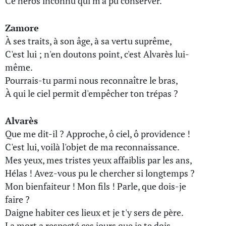
Ce héros inconnu qui m'a pu conserver.
Zamore
À ses traits, à son âge, à sa vertu suprême,
C'est lui ; n'en doutons point, c'est Alvarès lui-
même.
Pourrais-tu parmi nous reconnaître le bras,
À qui le ciel permit d'empêcher ton trépas ?
Alvarès
Que me dit-il ? Approche, ô ciel, ô providence !
C'est lui, voilà l'objet de ma reconnaissance.
Mes yeux, mes tristes yeux affaiblis par les ans,
Hélas ! Avez-vous pu le chercher si longtemps ?
Mon bienfaiteur ! Mon fils ! Parle, que dois-je
faire ?
Daigne habiter ces lieux et je t'y sers de père.
La mort a respecté ces jours que je te dois,