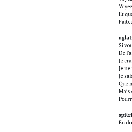
Voyez
Et qu
Faite
aglat
Si vo
De l'
Je cr
Je ne
Je sai
Que m
Mais 
Pourra
spitr
En do