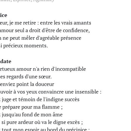
ice
eur, je me retire : entre les vrais amants
amour seul a droit d'être de confidence,
on ne peut mêler d'agréable présence
si précieux moments.
idate
rtueux amour n'a rien d'incompatible
les regards d'une sœur.
enviez point la douceur
uvoir à vos yeux convaincre une insensible :
 juge et témoin de l'indigne succès
e prépare pour ma flamme ;
 jusqu'au fond de mon âme
 si pure ardeur où va le digne excès ;
 tout mon espoir au bord du précipice ;