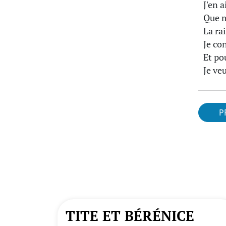
J'en 
Que m
La ra
Je con
Et po
Je veu
P
TITE ET BÉRÉNICE