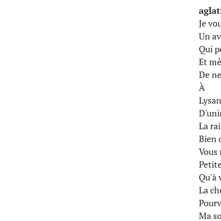
aglat
Je vou
Un av
Qui p
Et mê
De ne
À
Lysan
D'uni
La rai
Bien 
Vous 
Petite
Qu'à 
La ch
Pourv
Ma sœ