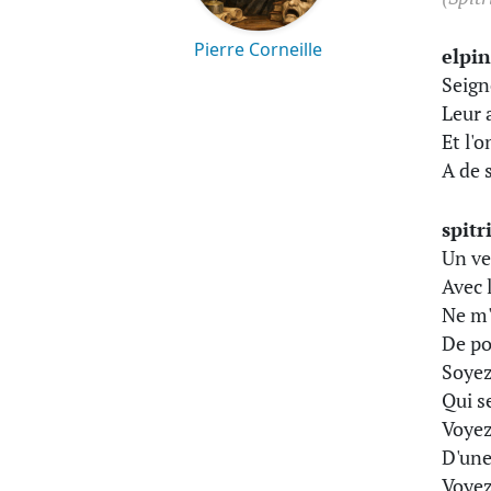
Pierre Corneille
elpin
Seign
Leur 
Et l'
A de 
spitr
Un ve
Avec 
Ne m'
De po
Soyez
Qui s
Voyez
D'une
Voyez