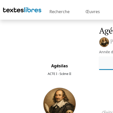
Recherche
Œuvres
Agé
P
Année d
Agésilas
-
ACTE I - Scène II
(Spitr