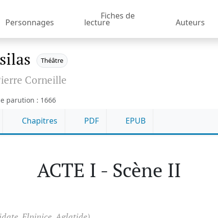
Fiches de
Personnages
lecture
Auteurs
silas
Théâtre
ierre Corneille
e parution : 1666
Chapitres
PDF
EPUB
ACTE I - Scène II
idate, Elpinice, Aglatide)