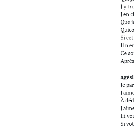
J'y t
J'en 
Que j
Quico
Si ce
Il n'
Ce so
Après 
agési
Je pa
J'aim
À déd
J'aim
Et vo
Si vo