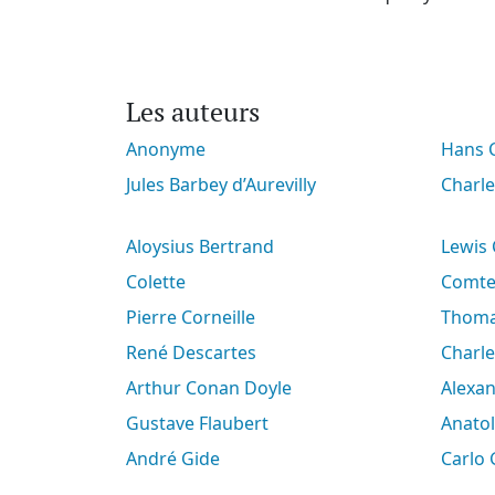
Les auteurs
Anonyme
Hans
Jules Barbey d’Aurevilly
Charl
Aloysius Bertrand
Lewis
Colette
Comt
Pierre Corneille
Thoma
René Descartes
Charl
Arthur Conan Doyle
Alex
Gustave Flaubert
Anato
André Gide
Carlo