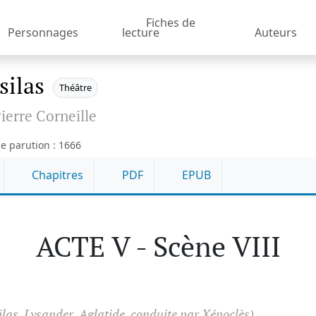
Fiches de
Personnages
lecture
Auteurs
silas
Théâtre
ierre Corneille
e parution : 1666
Chapitres
PDF
EPUB
ACTE V - Scène VIII
ilas, Lysander, Aglatide, conduite par Xénoclès)