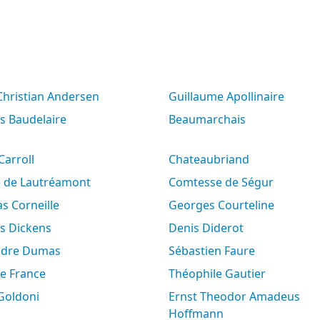
 Christian Andersen
Guillaume Apollinaire
es Baudelaire
Beaumarchais
 Carroll
Chateaubriand
e de Lautréamont
Comtesse de Ségur
s Corneille
Georges Courteline
es Dickens
Denis Diderot
andre Dumas
Sébastien Faure
le France
Théophile Gautier
 Goldoni
Ernst Theodor Amadeus
Hoffmann