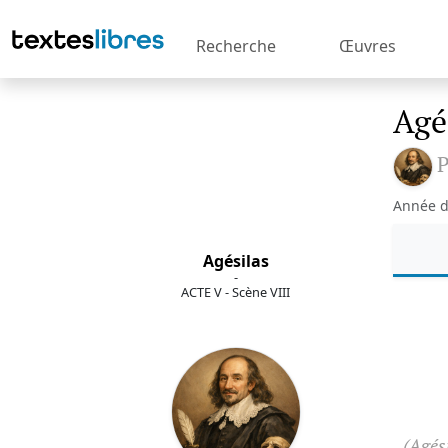
Recherche
Œuvres
Agé
P
Année d
Agésilas
-
ACTE V - Scène VIII
(Agés