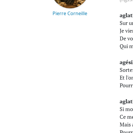
Pierre Corneille
aglat
Sur u
Je vi
De vo
Qui m
agési
Sorte
Et l'
Pourr
aglat
Si mo
Ce me
Mais 
Pourr