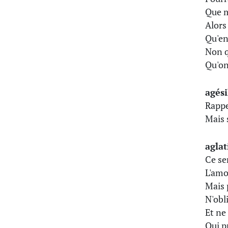
Que m
Alors
Qu'en
Non q
Qu'on
agési
Rappe
Mais 
aglat
Ce se
L'amo
Mais 
N'obl
Et ne
Qui p