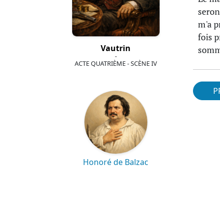
seront
m'a p
fois 
Vautrin
somme
-
ACTE QUATRIÈME - SCÈNE IV
P
Honoré de Balzac