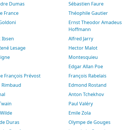
andre Dumas
Sébastien Faure
le France
Théophile Gautier
 Goldoni
Ernst Theodor Amadeus
Hoffmann
k Ibsen
Alfred Jarry
-René Lesage
Hector Malot
aigne
Montesquieu
Edgar Allan Poe
ne François Prévost
François Rabelais
ur Rimbaud
Edmond Rostand
hal
Anton Tchekhov
 Twain
Paul Valéry
 Wilde
Emile Zola
e de Duras
Olympe de Gouges