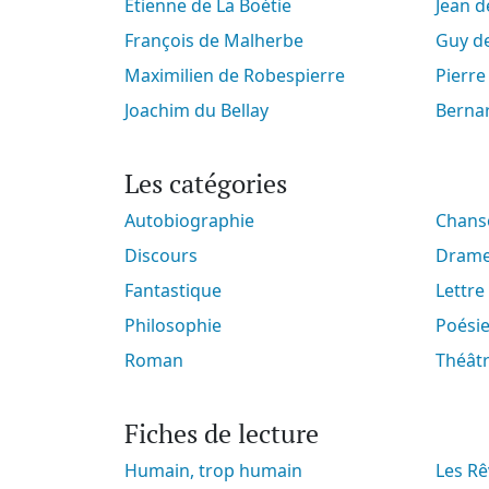
Étienne de La Boétie
Jean 
François de Malherbe
Guy 
Maximilien de Robespierre
Pierr
Joachim du Bellay
Berna
Les catégories
Autobiographie
Chan
Discours
Dram
Fantastique
Lettre
Philosophie
Poési
Roman
Théât
Fiches de lecture
Humain, trop humain
Les Rêveries du promeneur