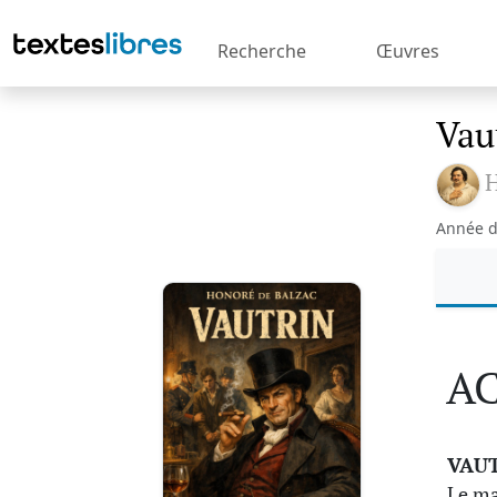
Recherche
Œuvres
Vau
H
Année d
AC
VAU
Le ma