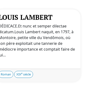
LOUIS LAMBERT
DÉDICACE.Et nunc et semper dilectae
dicatum.Louis Lambert naquit, en 1797, à
Montoire, petite ville du Vendômois, où
son père exploitait une tannerie de
médiocre importance et comptait faire de
ui...
e
Roman
XIX
siècle