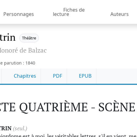
Fiches de
Personnages
lecture
Auteurs
trin
Théâtre
onoré de Balzac
e parution : 1840
Chapitres
PDF
EPUB
TE QUATRIÈME - SCÈNE
TRIN
(seul.)
jordome est à moi, les véritables lettres, s'il en vient, me