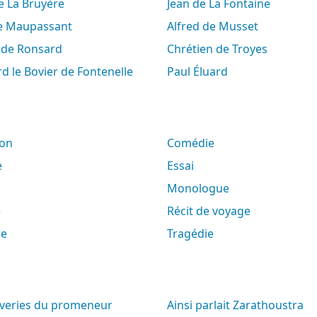
de La Bruyère
Jean de La Fontaine
de Maupassant
Alfred de Musset
e de Ronsard
Chrétien de Troyes
rd le Bovier de Fontenelle
Paul Éluard
son
Comédie
e
Essai
Monologue
e
Récit de voyage
re
Tragédie
Ainsi parlait Zarathoustra