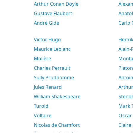
Arthur Conan Doyle
Alex
Gustave Flaubert
Anato
André Gide
Carlo
Victor Hugo
Henri
Maurice Leblanc
Alain
Molière
Mont
Charles Perrault
Platon
Sully Prudhomme
Antoi
Jules Renard
Arth
William Shakespeare
Stend
Turold
Mark
Voltaire
Oscar
Nicolas de Chamfort
Clair