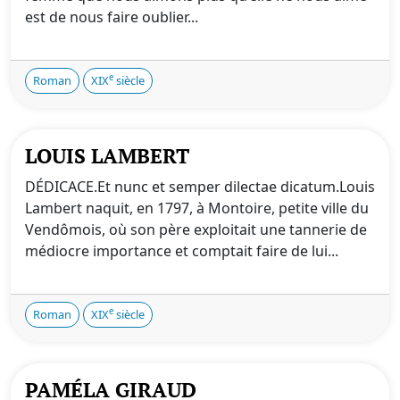
est de nous faire oublier...
e
Roman
XIX
siècle
LOUIS LAMBERT
DÉDICACE.Et nunc et semper dilectae dicatum.Louis
Lambert naquit, en 1797, à Montoire, petite ville du
Vendômois, où son père exploitait une tannerie de
médiocre importance et comptait faire de lui...
e
Roman
XIX
siècle
PAMÉLA GIRAUD