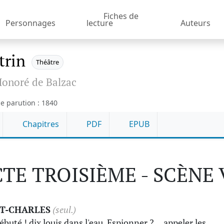
Fiches de
Personnages
lecture
Auteurs
trin
Théâtre
onoré de Balzac
e parution : 1840
Chapitres
PDF
EPUB
TE TROISIÈME - SCÈNE 
T-CHARLES
(seul.)
ébuté ! dix louis dans l'eau. Espionner ?… appeler les