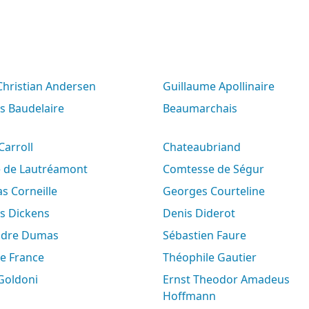
 Christian Andersen
Guillaume Apollinaire
es Baudelaire
Beaumarchais
 Carroll
Chateaubriand
e de Lautréamont
Comtesse de Ségur
s Corneille
Georges Courteline
es Dickens
Denis Diderot
andre Dumas
Sébastien Faure
le France
Théophile Gautier
 Goldoni
Ernst Theodor Amadeus
Hoffmann