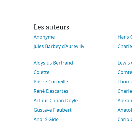
Les auteurs
Anonyme
Hans
Jules Barbey d’Aurevilly
Charl
Aloysius Bertrand
Lewis
Colette
Comt
Pierre Corneille
Thoma
René Descartes
Charl
Arthur Conan Doyle
Alex
Gustave Flaubert
Anato
André Gide
Carlo