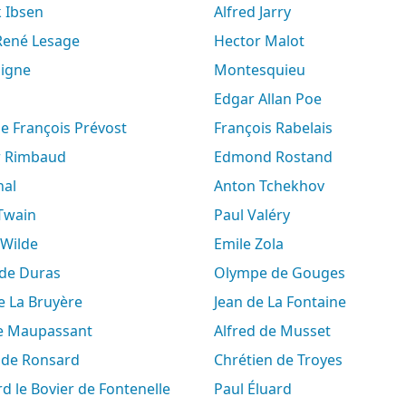
k Ibsen
Alfred Jarry
-René Lesage
Hector Malot
aigne
Montesquieu
Edgar Allan Poe
ne François Prévost
François Rabelais
ur Rimbaud
Edmond Rostand
hal
Anton Tchekhov
 Twain
Paul Valéry
 Wilde
Emile Zola
e de Duras
Olympe de Gouges
de La Bruyère
Jean de La Fontaine
de Maupassant
Alfred de Musset
e de Ronsard
Chrétien de Troyes
rd le Bovier de Fontenelle
Paul Éluard