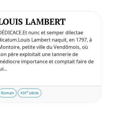
LOUIS LAMBERT
DÉDICACE.Et nunc et semper dilectae
dicatum.Louis Lambert naquit, en 1797, à
Montoire, petite ville du Vendômois, où
son père exploitait une tannerie de
médiocre importance et comptait faire de
ui...
e
Roman
XIX
siècle