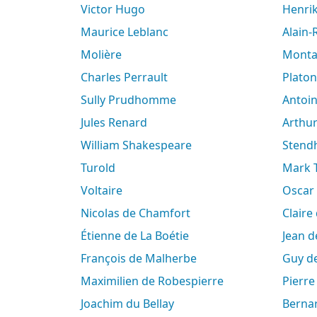
Victor Hugo
Henri
Maurice Leblanc
Alain
Molière
Mont
Charles Perrault
Platon
Sully Prudhomme
Antoi
Jules Renard
Arth
William Shakespeare
Stend
Turold
Mark
Voltaire
Oscar
Nicolas de Chamfort
Clair
Étienne de La Boétie
Jean 
François de Malherbe
Guy 
Maximilien de Robespierre
Pierr
Joachim du Bellay
Berna