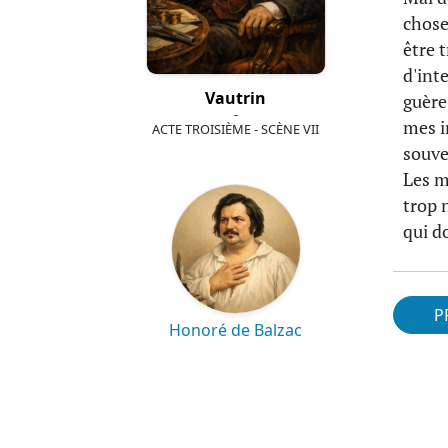
chose
être t
d'inte
Vautrin
guère
-
mes i
ACTE TROISIÈME - SCÈNE VII
souve
Les m
trop n
qui d
P
Honoré de Balzac