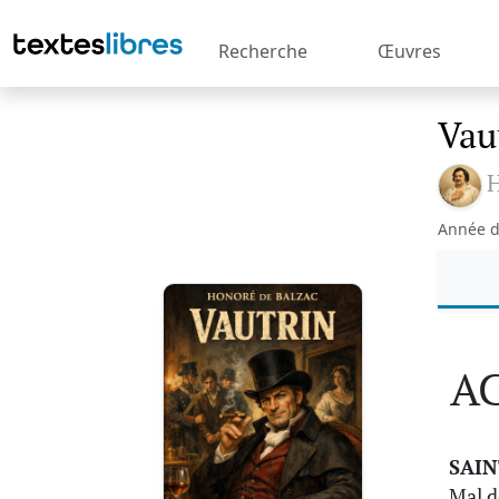
Recherche
Œuvres
Vau
H
Année d
AC
SAIN
Mal d