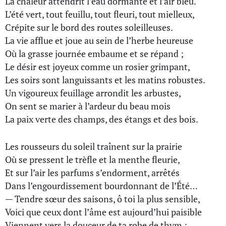
La chaleur attendrit l’eau dormante et l’air bleu.
L’été vert, tout feuillu, tout fleuri, tout mielleux,
Crépite sur le bord des routes soleilleuses.
La vie afflue et joue au sein de l’herbe heureuse
Où la grasse journée embaume et se répand ;
Le désir est joyeux comme un rosier grimpant,
Les soirs sont languissants et les matins robustes.
Un vigoureux feuillage arrondit les arbustes,
On sent se marier à l’ardeur du beau mois
La paix verte des champs, des étangs et des bois.
Les rousseurs du soleil traînent sur la prairie
Où se pressent le trèfle et la menthe fleurie,
Et sur l’air les parfums s’endorment, arrêtés
Dans l’engourdissement bourdonnant de l’Été…
— Tendre sœur des saisons, ô toi la plus sensible,
Voici que ceux dont l’âme est aujourd’hui paisible
Viennent vers la douceur de ta robe de thym :