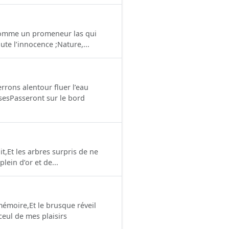
seComme un promeneur las qui
te l’innocence ;Nature,...
rrons alentour fluer l’eau
usesPasseront sur le bord
it,Et les arbres surpris de ne
lein d’or et de...
émoire,Et le brusque réveil
eul de mes plaisirs