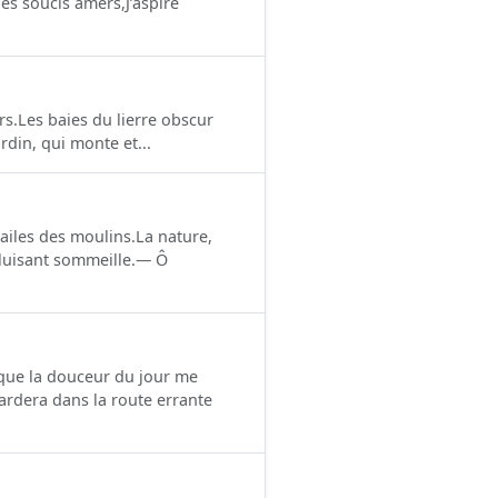
s soucis amers,J’aspire
urs.Les baies du lierre obscur
rdin, qui monte et...
 ailes des moulins.La nature,
é luisant sommeille.— Ô
t que la douceur du jour me
ardera dans la route errante