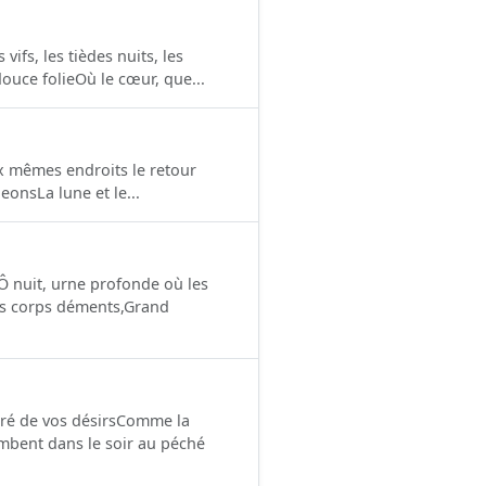
vifs, les tièdes nuits, les
ouce folieOù le cœur, que...
ux mêmes endroits le retour
eonsLa lune et le...
e,Ô nuit, urne profonde où les
es corps déments,Grand
gré de vos désirs Comme la
ombent dans le soir au péché