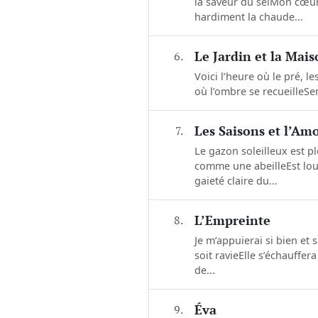
la saveur du selMon cœur
hardiment la chaude...
6.
Le Jardin et la Mai
Voici l’heure où le pré, l
où l’ombre se recueilleSen
7.
Les Saisons et l’Am
Le gazon soleilleux est p
comme une abeilleEst lour
gaieté claire du...
8.
L’Empreinte
Je m’appuierai si bien et 
soit ravieElle s’échauff
de...
9.
Éva