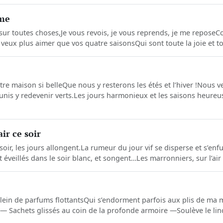
mme
s sur toutes choses,Je vous revois, je vous reprends, je me repo
veux plus aimer que vos quatre saisonsQui sont toute la joie et tou
re maison si belleQue nous y resterons les étés et l’hiver !Nous ve
aunis y redevenir verts.Les jours harmonieux et les saisons heure
ir ce soir
 soir, les jours allongent.La rumeur du jour vif se disperse et s’enfu
éveillés dans le soir blanc, et songent…Les marronniers, sur l’air p
lein de parfums flottantsQui s’endorment parfois aux plis de ma m
— Sachets glissés au coin de la profonde armoire —Soulève le linc