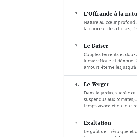
2.
L’Offrande à la nat
Nature au cœur profond s
la douceur des choses,L’ea
3.
Le Baiser
Couples fervents et doux,
lumière Noue et dénoue l
amours éternelles Jusqu’à 
4.
Le Verger
Dans le jardin, sucré d’œi
suspendus aux tomates,Cha
temps vivace et du jour r
5.
Exaltation
Le goût de l’héroïque et 