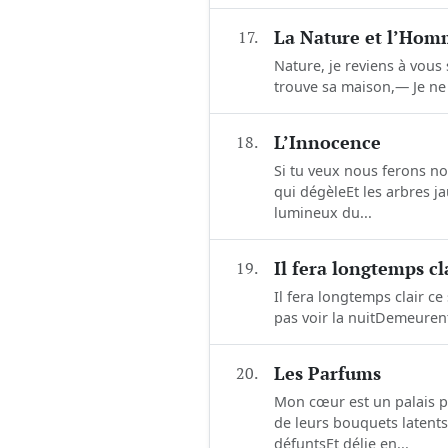
17.
La Nature et l’Ho
Nature, je reviens à vou
trouve sa maison,— Je ne 
18.
L’Innocence
Si tu veux nous ferons not
qui dégèleEt les arbres j
lumineux du...
19.
Il fera longtemps cla
Il fera longtemps clair ce
pas voir la nuitDemeurent 
20.
Les Parfums
Mon cœur est un palais p
de leurs bouquets latents
défuntsEt délie en...