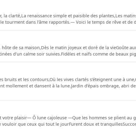
ur, la clarté,La renaissance simple et paisible des plantes,Les matins 
t le tourment dans l’âme rapportés.— Voici le temps de rêve et de d
, hôte de sa maison,Dès le matin joyeux et doré de la vieGoûte a
tinées d’un calme soir suivies.Fidèles et naïfs comme de beaux pig
es bruits et les contours,Où les vives clartés s’éteignent une à un
t mollement et dansent à la lune.Jardin d’épais ombrage, abri d
est votre plaisir — Ô lune cajoleuse —Que les hommes se plient au 
 vouloir que ceux qui tout le jour Furent doux et tranquillesSucc