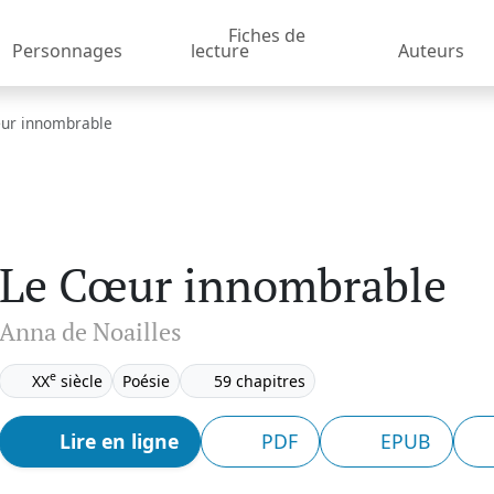
Fiches de
Personnages
lecture
Auteurs
ur innombrable
Le Cœur innombrable
Anna de Noailles
e
XX
siècle
Poésie
59 chapitres
Lire en ligne
PDF
EPUB