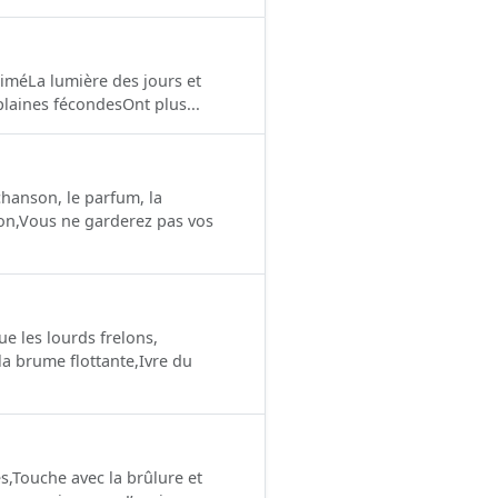
iméLa lumière des jours et
 plaines fécondesOnt plus...
chanson, le parfum, la
son,Vous ne garderez pas vos
ue les lourds frelons,
la brume flottante,Ivre du
s,Touche avec la brûlure et