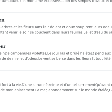
 tumultueux et mon âme excessive…Loin des simples travaux et de
son
es arbres et les fleursDans l’air dolent et doux soupirent leurs ode
tant venir le soir se couchent dans leurs feuilles,Le jet d’eau du ja
our
leinDe campanules violettes,Le jour las et brûlé halèteEt pend aux
de de miel et d’odeur,Le vent se berce dans les fleursEt tout l’ét
si fort à la vie,D’une si rude étreinte et d’un tel serrementQu’avan
era de mon enlacement.La mer, abondamment sur le monde étalée,G