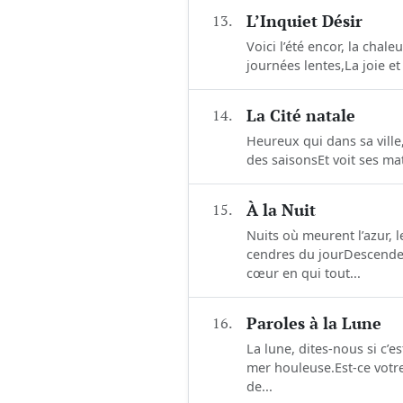
13.
L’Inquiet Désir
Voici l’été encor, la chale
journées lentes,La joie e
14.
La Cité natale
Heureux qui dans sa ville
des saisonsEt voit ses ma
15.
À la Nuit
Nuits où meurent l’azur, l
cendres du jourDescenden
cœur en qui tout...
16.
Paroles à la Lune
La lune, dites-nous si c’
mer houleuse.Est-ce votre
de...