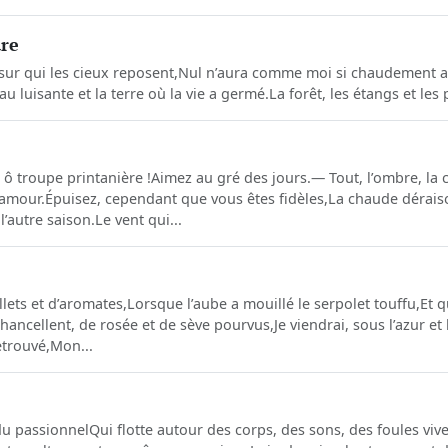
ure
ur qui les cieux reposent,Nul n’aura comme moi si chaudement a
u luisante et la terre où la vie a germé.La forêt, les étangs et les
 ô troupe printanière ! Aimez au gré des jours.— Tout, l’ombre, la 
’amour.Épuisez, cependant que vous êtes fidèles, La chaude dérai
l’autre saison.Le vent qui...
llets et d’aromates,Lorsque l’aube a mouillé le serpolet touffu,Et q
ncellent, de rosée et de sève pourvus,Je viendrai, sous l’azur et 
etrouvé,Mon...
du passionnelQui flotte autour des corps, des sons, des foules vive