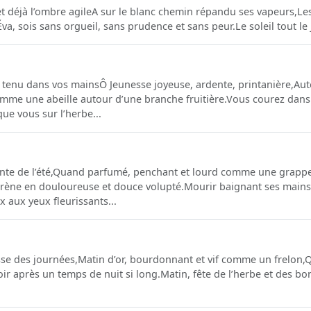
e et déjà l’ombre agileA sur le blanc chemin répandu ses vapeurs,L
 Éva, sois sans orgueil, sans prudence et sans peur.Le soleil tout le 
est tenu dans vos mainsÔ Jeunesse joyeuse, ardente, printanière,Au
e une abeille autour d’une branche fruitière.Vous courez dans l
ue vous sur l’herbe...
ente de l’été,Quand parfumé, penchant et lourd comme une grapp
’égrène en douloureuse et douce volupté.Mourir baignant ses mains
x aux yeux fleurissants...
se des journées,Matin d’or, bourdonnant et vif comme un frelon,
ir après un temps de nuit si long.Matin, fête de l’herbe et des bo