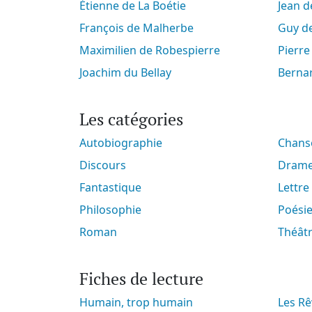
Étienne de La Boétie
Jean 
François de Malherbe
Guy 
Maximilien de Robespierre
Pierr
Joachim du Bellay
Berna
Les catégories
Autobiographie
Chan
Discours
Dram
Fantastique
Lettre
Philosophie
Poési
Roman
Théât
Fiches de lecture
Humain, trop humain
Les Rêveries du promeneur