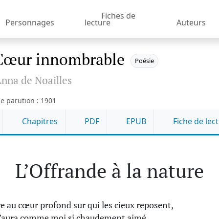
Fiches de
Personnages
lecture
Auteurs
Cœur innombrable
Poésie
nna de Noailles
e parution : 1901
Chapitres
PDF
EPUB
Fiche de lec
L’Offrande à la nature
e au cœur profond sur qui les cieux reposent,
’aura comme moi si chaudement aimé