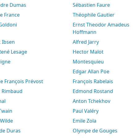
andre Dumas
Sébastien Faure
le France
Théophile Gautier
 Goldoni
Ernst Theodor Amadeus
Hoffmann
k Ibsen
Alfred Jarry
-René Lesage
Hector Malot
aigne
Montesquieu
Edgar Allan Poe
ne François Prévost
François Rabelais
ur Rimbaud
Edmond Rostand
hal
Anton Tchekhov
 Twain
Paul Valéry
 Wilde
Emile Zola
e de Duras
Olympe de Gouges