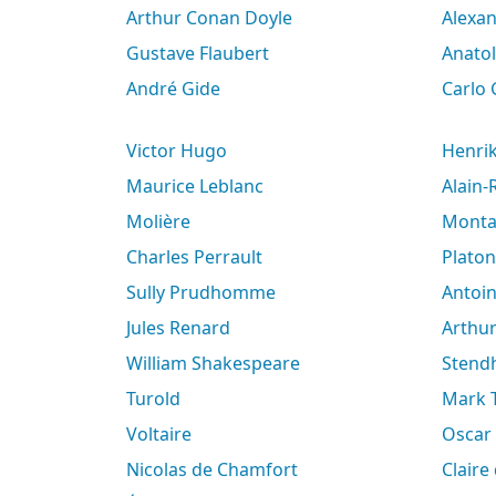
Arthur Conan Doyle
Alex
Gustave Flaubert
Anato
André Gide
Carlo
Victor Hugo
Henri
Maurice Leblanc
Alain
Molière
Mont
Charles Perrault
Platon
Sully Prudhomme
Antoi
Jules Renard
Arth
William Shakespeare
Stend
Turold
Mark
Voltaire
Oscar
Nicolas de Chamfort
Clair