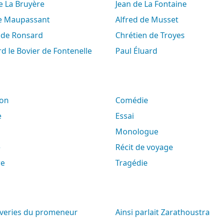
de La Bruyère
Jean de La Fontaine
de Maupassant
Alfred de Musset
e de Ronsard
Chrétien de Troyes
rd le Bovier de Fontenelle
Paul Éluard
son
Comédie
e
Essai
Monologue
e
Récit de voyage
re
Tragédie
Ainsi parlait Zarathoustra