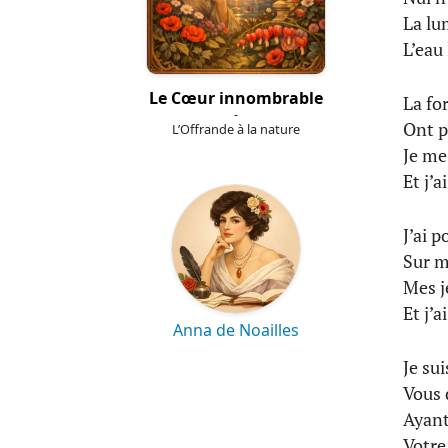
La lu
L’eau 
Le Cœur innombrable
La fo
-
Ont p
L’Offrande à la nature
Je me
Et j’
J’ai 
Sur m
Mes j
Et j’
Anna de Noailles
Je su
Vous 
Ayant
Votre