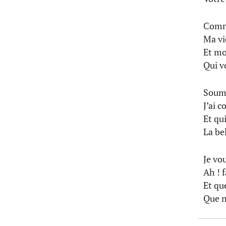
Comme
Ma vi
Et mo
Qui v
Soumi
J’ai 
Et qu
La bel
Je vo
Ah ! 
Et qu
Que n