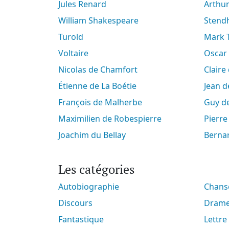
Jules Renard
Arth
William Shakespeare
Stend
Turold
Mark
Voltaire
Oscar
Nicolas de Chamfort
Clair
Étienne de La Boétie
Jean 
François de Malherbe
Guy 
Maximilien de Robespierre
Pierr
Joachim du Bellay
Berna
Les catégories
Autobiographie
Chan
Discours
Dram
Fantastique
Lettre