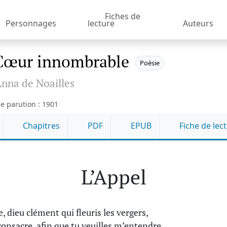
Fiches de
Personnages
lecture
Auteurs
Cœur innombrable
Poésie
nna de Noailles
e parution : 1901
Chapitres
PDF
EPUB
Fiche de lec
L’Appel
e, dieu clément qui fleuris les vergers,
 consacre, afin que tu veuilles m’entendre,