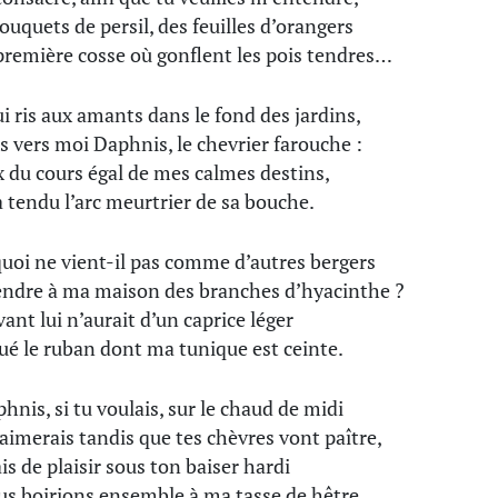
ouquets de persil, des feuilles d’orangers
 première cosse où gonflent les pois tendres…
ui ris aux amants dans le fond des jardins,
 vers moi Daphnis, le chevrier farouche :
x du cours égal de mes calmes destins,
a tendu l’arc meurtrier de sa bouche.
uoi ne vient-il pas comme d’autres bergers
ndre à ma maison des branches d’hyacinthe ?
vant lui n’aurait d’un caprice léger
é le ruban dont ma tunique est ceinte.
hnis, si tu voulais, sur le chaud de midi
aimerais tandis que tes chèvres vont paître,
ais de plaisir sous ton baiser hardi
us boirions ensemble à ma tasse de hêtre.