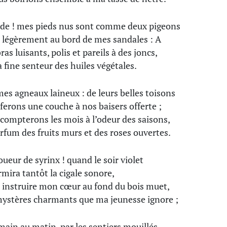
de ! mes pieds nus sont comme deux pigeons
 légèrement au bord de mes sandales : A
as luisants, polis et pareils à des joncs,
a fine senteur des huiles végétales.
mes agneaux laineux : de leurs belles toisons
ferons une couche à nos baisers offerte ;
compterons les mois à l’odeur des saisons,
rfum des fruits murs et des roses ouvertes.
oueur de syrinx ! quand le soir violet
mira tantôt la cigale sonore,
 instruire mon cœur au fond du bois muet,
ystères charmants que ma jeunesse ignore ;
main au matin, par les sentiers mouillés,