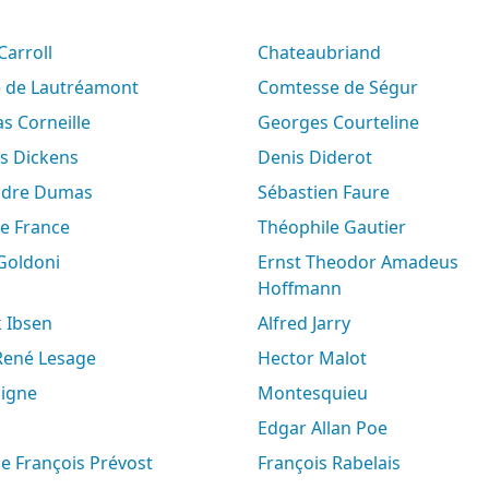
 Carroll
Chateaubriand
e de Lautréamont
Comtesse de Ségur
s Corneille
Georges Courteline
es Dickens
Denis Diderot
andre Dumas
Sébastien Faure
le France
Théophile Gautier
 Goldoni
Ernst Theodor Amadeus
Hoffmann
k Ibsen
Alfred Jarry
-René Lesage
Hector Malot
aigne
Montesquieu
Edgar Allan Poe
ne François Prévost
François Rabelais