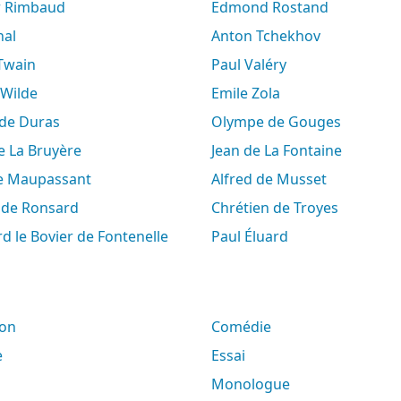
ur Rimbaud
Edmond Rostand
hal
Anton Tchekhov
 Twain
Paul Valéry
 Wilde
Emile Zola
e de Duras
Olympe de Gouges
de La Bruyère
Jean de La Fontaine
de Maupassant
Alfred de Musset
e de Ronsard
Chrétien de Troyes
rd le Bovier de Fontenelle
Paul Éluard
son
Comédie
e
Essai
Monologue