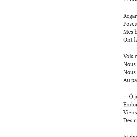
Regar
Posés
Mes br
Ont l
Vois 
Nous 
Nous 
Au pa
— Ô j
Endor
Viens
Des m
Et de