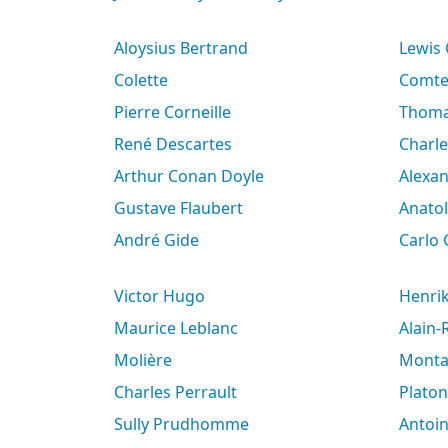
Aloysius Bertrand
Lewis
Colette
Comt
Pierre Corneille
Thoma
René Descartes
Charl
Arthur Conan Doyle
Alex
Gustave Flaubert
Anato
André Gide
Carlo
Victor Hugo
Henri
Maurice Leblanc
Alain
Molière
Mont
Charles Perrault
Platon
Sully Prudhomme
Antoi