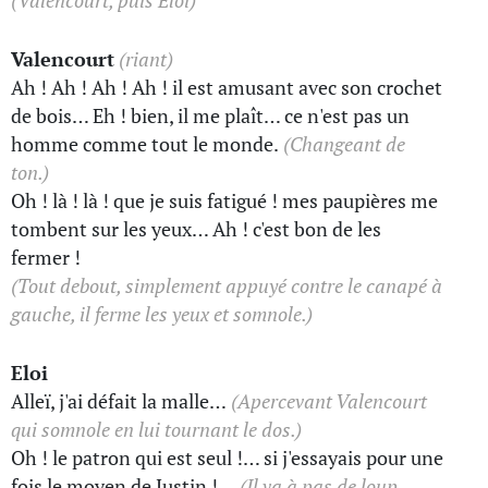
(Valencourt, puis Eloi)
Valencourt
(riant)
Ah ! Ah ! Ah ! Ah ! il est amusant avec son crochet
de bois… Eh ! bien, il me plaît… ce n'est pas un
homme comme tout le monde.
(Changeant de
ton.)
Oh ! là ! là ! que je suis fatigué ! mes paupières me
tombent sur les yeux… Ah ! c'est bon de les
fermer !
(Tout debout, simplement appuyé contre le canapé à
gauche, il ferme les yeux et somnole.)
Eloi
Alleï, j'ai défait la malle…
(Apercevant Valencourt
qui somnole en lui tournant le dos.)
Oh ! le patron qui est seul !… si j'essayais pour une
fois le moyen de Justin !…
(Il va à pas de loup