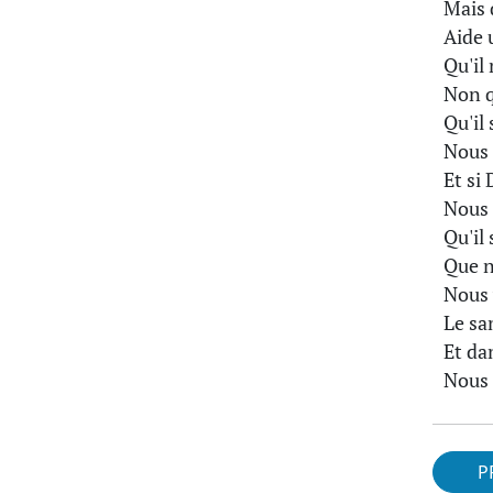
Mais 
Aide 
Qu'il 
Non q
Qu'il 
Nous 
Et si
Nous 
Qu'il
Que n
Nous 
Le sa
Et da
Nous 
P