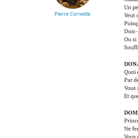
Un pe
Pierre Corneille
Veut 
Puisq
Dois-
Ou si 
Souff
DON
Quoi 
Par de
Vous 
Et qu
DOM
Princ
Ne fe
Vous d