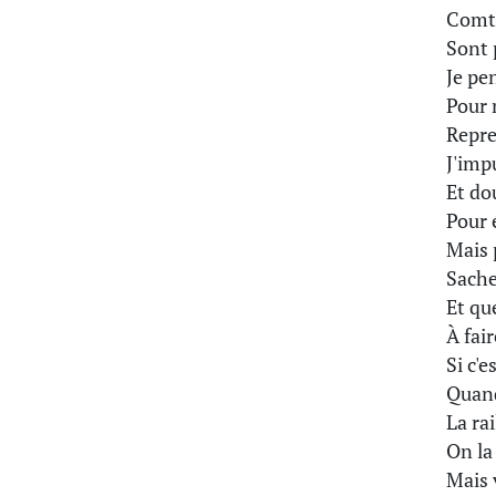
Comte
Sont 
Je pe
Pour 
Repre
J'imp
Et do
Pour 
Mais 
Sache
Et qu
À fai
Si c'e
Quand
La rai
On la 
Mais 