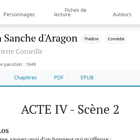
Fiches de
Personnages
lecture
Auteurs
 Sanche d'Aragon
Théâtre
Comédie
ierre Corneille
e parution : 1649
Chapitres
PDF
EPUB
ACTE IV - Scène 2
LOS
e, sauvez-moi d'un honneur qui m'offense :