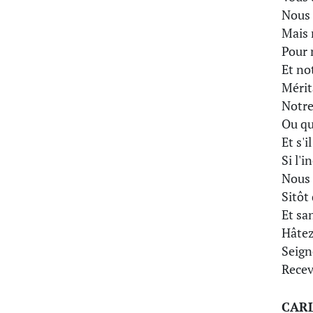
Nous 
Mais 
Pour 
Et no
Mérit
Notre
Ou qu
Et s'i
Si l'
Nous 
Sitôt 
Et sa
Hâtez
Seign
Recev
CAR