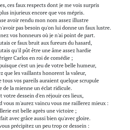
s, ces faux respects dont je me vois surpris
plus injurieux encore que vos mépris.
nse avoir rendu mon nom assez illustre
n'avoir pas besoin qu'on lui donne un faux lustre.
nez vos honneurs où je n'ai point de part.
utais ce faux bruit aux fureurs du hasard,
utais qu'il pût être une âme assez hardie
ériger Carlos en roi de comédie ;
puisque c'est un jeu de votre belle humeur,
z que les vaillants honorent la valeur,
e tous vos pareils auraient quelque scrupule
re de la mienne un éclat ridicule.
st votre dessein d'en réjouir ces lieux,
 vous m'aurez vaincu vous me raillerez mieux :
llerie est belle après une victoire ;
fait avec grâce aussi bien qu'avec gloire.
vous précipitez un peu trop ce dessein :