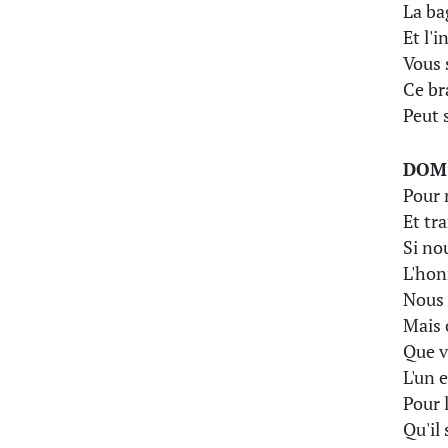
La ba
Et l'
Vous 
Ce br
Peut 
DOM
Pour 
Et tr
Si no
L'hon
Nous 
Mais 
Que v
L'un e
Pour 
Qu'il