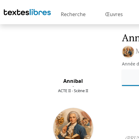
Recherche
Œuvres
Ann
M
Année d
Annibal
-
ACTE II - Scène II
(PRUS