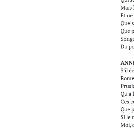
Mais 
Et ne
Quels
Que p
Songe
Du po
ANN
S'il é
Rome 
Prusi
Qu'à l
Ces c
Que p
Si le 
Moi, 