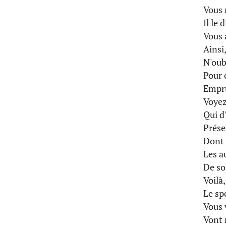
Vous n
Il le 
Vous 
Ainsi
N'oub
Pour 
Empru
Voyez
Qui d
Prése
Dont 
Les a
De so
Voilà
Le spe
Vous 
Vont 