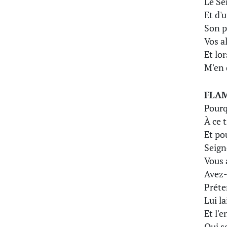
Le Sé
Et d'
Son p
Vos al
Et lor
M'en 
FLA
Pourq
À ce 
Et po
Seigne
Vous 
Avez-
Préte
Lui la
Et l'
Qui s