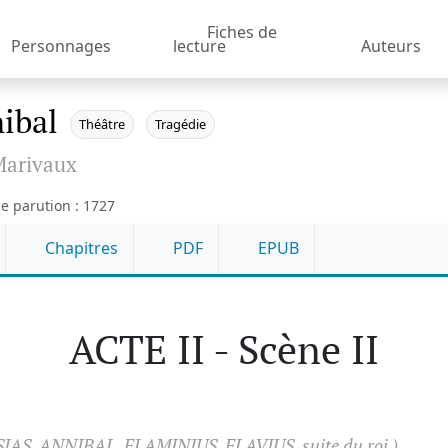
Fiches de
Personnages
lecture
Auteurs
ibal
Théâtre
Tragédie
arivaux
e parution : 1727
Chapitres
PDF
EPUB
ACTE II - Scène II
IAS, ANNIBAL, FLAMINIUS, FLAVIUS, suite du roi.)