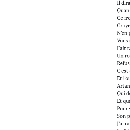
Il di
Quand
Ce fr
Croye
N'en 
Vous 
Fait 
Un ro
Refuse
C'est 
Et l'
Artam
Qui d
Et qu
Pour 
Son p
J'ai r