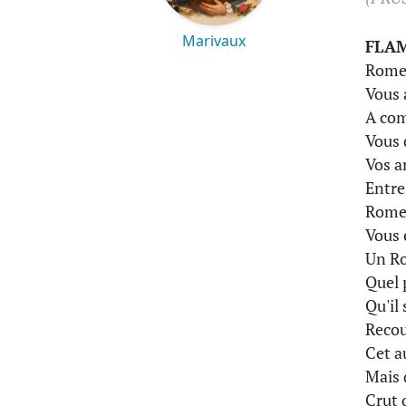
Marivaux
FLA
Rome,
Vous 
A com
Vous 
Vos a
Entre
Rome 
Vous 
Un Ro
Quel 
Qu'il 
Recou
Cet a
Mais 
Crut 