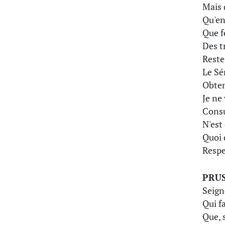
Mais 
Qu'en
Que f
Des t
Reste
Le Sé
Obtene
Je ne
Consu
N'est
Quoi 
Respe
PRUS
Seign
Qui fa
Que, s