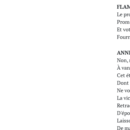
FLA
Le pr
Prome
Et vot
Fourn
ANN
Non, 
À van
Cet é
Dont 
Ne vo
La vi
Retra
D'épo
Laiss
De ma