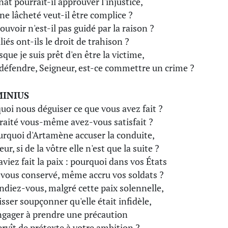
nat pourrait-il approuver l'injustice,
une lâcheté veut-il être complice ?
ouvoir n'est-il pas guidé par la raison ?
liés ont-ils le droit de trahison ?
sque je suis prêt d'en être la victime,
défendre, Seigneur, est-ce commettre un crime ?
MINIUS
uoi nous déguiser ce que vous avez fait ?
traité vous-même avez-vous satisfait ?
urquoi d'Artamène accuser la conduite,
ur, si de la vôtre elle n'est que la suite ?
aviez fait la paix : pourquoi dans vos États
vous conservé, même accru vos soldats ?
ndiez-vous, malgré cette paix solennelle,
isser soupçonner qu'elle était infidèle,
engager à prendre une précaution
ervît de prétexte à votre ambition ?