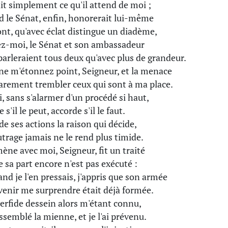
rait simplement ce qu'il attend de moi ;
 le Sénat, enfin, honorerait lui-même
ont, qu'avec éclat distingue un diadème,
z-moi, le Sénat et son ambassadeur
parleraient tous deux qu'avec plus de grandeur.
ne m'étonnez point, Seigneur, et la menace
rarement trembler ceux qui sont à ma place.
i, sans s'alarmer d'un procédé si haut,
 s'il le peut, accorde s'il le faut.
de ses actions la raison qui décide,
outrage jamais ne le rend plus timide.
ène avec moi, Seigneur, fit un traité
e sa part encore n'est pas exécuté :
and je l'en pressais, j'appris que son armée
venir me surprendre était déjà formée.
erfide dessein alors m'étant connu,
assemblé la mienne, et je l'ai prévenu.