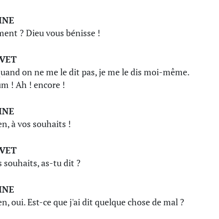
INE
nt ? Dieu vous bénisse !
IVET
quand on ne me le dit pas, je me le dis moi-même.
m ! Ah ! encore !
INE
en, à vos souhaits !
IVET
 souhaits, as-tu dit ?
INE
en, oui. Est-ce que j'ai dit quelque chose de mal ?