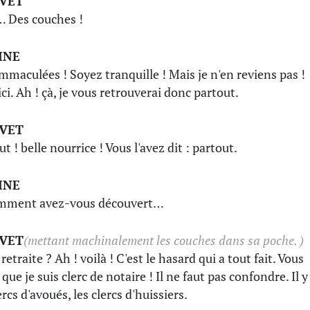
IVET
 Des couches !
INE
immaculées ! Soyez tranquille ! Mais je n'en reviens pas !
ci. Ah ! çà, je vous retrouverai donc partout.
IVET
t ! belle nourrice ! Vous l'avez dit : partout.
INE
omment avez-vous découvert…
IVET
(mettant machinalement les couches dans sa poche. )
retraite ? Ah ! voilà ! C'est le hasard qui a tout fait. Vous
que je suis clerc de notaire ! Il ne faut pas confondre. Il y
ercs d'avoués, les clercs d'huissiers.