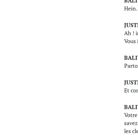
BAL
Hein…
JUST
Ah ! 
Vous i
BAL
Partou
JUST
Et c
BAL
Votre 
savez 
les cl