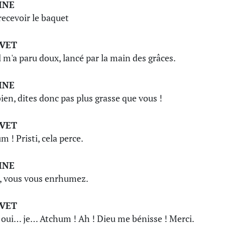
INE
recevoir le baquet
IVET
il m'a paru doux, lancé par la main des grâces.
INE
bien, dites donc pas plus grasse que vous !
IVET
m ! Pristi, cela perce.
INE
, vous vous enrhumez.
IVET
oui… je… Atchum ! Ah ! Dieu me bénisse ! Merci.