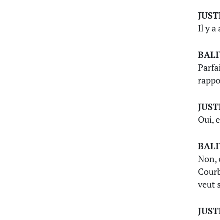
JUST
Il y a
BAL
Parfa
rappor
JUST
Oui, e
BAL
Non, 
Courb
veut s
JUST