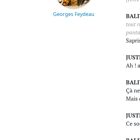
Georges Feydeau
BAL
tout r
panta
Sapri
JUST
Ah ! 
BAL
Çà ne
Mais 
JUST
Ce so