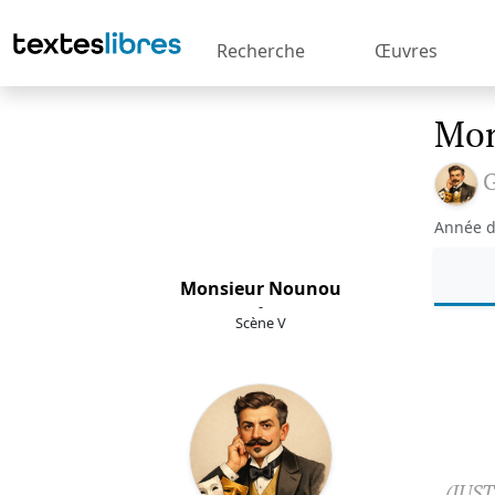
Recherche
Œuvres
Mon
G
Année d
Monsieur Nounou
-
Scène V
(JUST