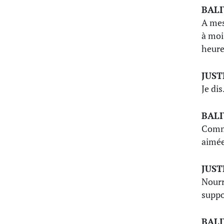
BAL
A mes
à moi 
heure
JUST
Je dis
BAL
Comme
aimée 
JUST
Nourr
suppo
BAL