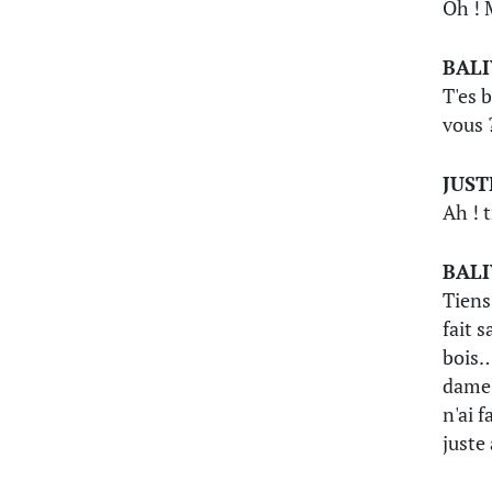
Oh ! 
BAL
T'es b
vous 
JUST
Ah ! t
BAL
Tiens 
fait 
bois…
dame… 
n'ai f
juste