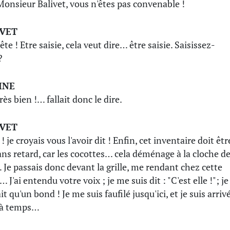
Monsieur Balivet, vous n'êtes pas convenable !
IVET
ête ! Etre saisie, cela veut dire… être saisie. Saisissez-
?
INE
rès bien !… fallait donc le dire.
IVET
! je croyais vous l'avoir dit ! Enfin, cet inventaire doit êtr
sans retard, car les cocottes… cela déménage à la cloche d
 Je passais donc devant la grille, me rendant chez cette
J'ai entendu votre voix ; je me suis dit : "C'est elle !"; je
ait qu'un bond ! Je me suis faufilé jusqu'ici, et je suis arriv
 à temps…