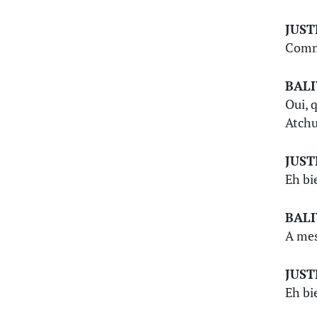
JUST
Comme
BAL
Oui, 
Atchu
JUST
Eh bi
BAL
A mes
JUST
Eh bi