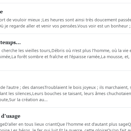
re
j’ai tort de vouloir mieux ;Les heures sont ainsi très doucement pass
ù je regarde aller et venir vos pensées.Vous voir est un bonheur ;.
intemps…
cherche les vieilles tours,Débris où n’est plus l’homme, où la vie 
aimée,La forêt sombre et fraîche et l’épaisse ramée,La mousse, et
 de l’autre ; des dansesTroublaient le bois joyeux ; ils marchaient, s
dant les silences,Leurs bouches se taisant, leurs âmes chuchotaien
ute,Sur la création au...
t d’usage
sageD’aller en tous lieux criantQue l’homme est d’autant plus sageQ
oire,Les héros, le fer qui luit,Et la guerre, cette gloireQu’on fait a