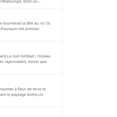
lintheEurope, dont un...
tournerait la tête au roi ?Si
e,Pourquoi me pressez-
ard.La nuit tombait ; l’oiseau
res rayonnaient, moins que
,Chaumes à fleur de terre et
ant le paysage bistre,Un