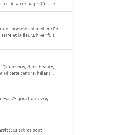
tre dit aux nuages,C’est le...
r de l’homme est meilleur.En
re et la fleur.L’hiver fuit,
r !Qu’en vous, ô ma beauté,
Ni cette cendre, hélas !...
’en vas ?À quoi bon vivre,
raît ;Les arbres sont