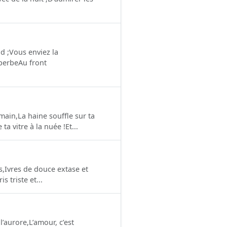
d ;Vous enviez la
perbe Au front
main,La haine souffle sur ta
a vitre à la nuée !Et...
ns,Ivres de douce extase et
 triste et...
l’aurore,L’amour, c’est