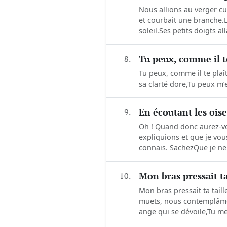
Nous allions au verger cu
et courbait une branche.L
soleil.Ses petits doigts all
8.
Tu peux, comme il t
Tu peux, comme il te plaît
sa clarté dore,Tu peux m’
9.
En écoutant les ois
Oh ! Quand donc aurez-vo
expliquions et que je vou
connais. SachezQue je ne 
10.
Mon bras pressait ta 
Mon bras pressait ta tail
muets, nous contemplâmes
ange qui se dévoile,Tu me