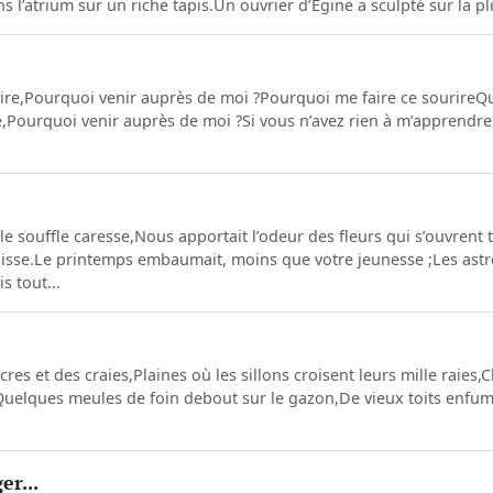
ans l’atrium sur un riche tapis.Un ouvrier d’Égine a sculpté sur la p
dire,Pourquoi venir auprès de moi ?Pourquoi me faire ce sourireQui 
re,Pourquoi venir auprès de moi ?Si vous n’avez rien à m’apprendr
t le souffle caresse,Nous apportait l’odeur des fleurs qui s’ouvrent t
isse.Le printemps embaumait, moins que votre jeunesse ;Les ast
s tout...
ocres et des craies,Plaines où les sillons croisent leurs mille raies
elques meules de foin debout sur le gazon,De vieux toits enfum
er...