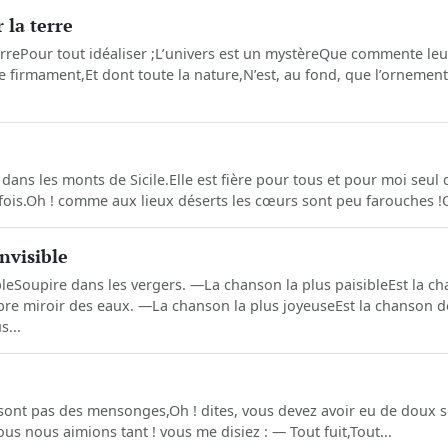
 la terre
rrePour tout idéaliser ;L’univers est un mystèreQue commente leur
e firmament,Et dont toute la nature,N’est, au fond, que l’ornement.T
 dans les monts de Sicile.Elle est fière pour tous et pour moi seul 
fois.Oh ! comme aux lieux déserts les cœurs sont peu farouches !Q
invisible
ibleSoupire dans les vergers. —La chanson la plus paisibleEst la c
mbre miroir des eaux. —La chanson la plus joyeuseEst la chanson d
...
 sont pas des mensonges,Oh ! dites, vous devez avoir eu de doux so
ous nous aimions tant ! vous me disiez : — Tout fuit,Tout...