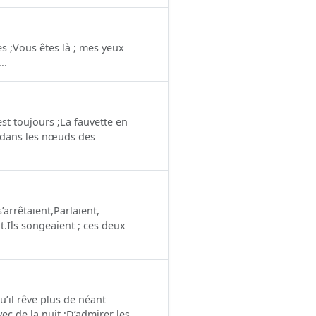
ées ;Vous êtes là ; mes yeux
..
est toujours ;La fauvette en
, dans les nœuds des
’arrêtaient,Parlaient,
t.Ils songeaient ; ces deux
u’il rêve plus de néant
vec de la nuit ;D’admirer les