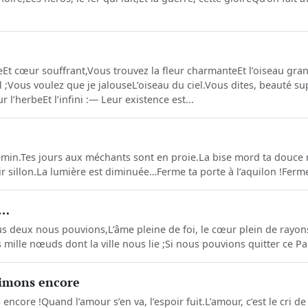
t cœur souffrant,Vous trouvez la fleur charmante Et l’oiseau gran
 ;Vous voulez que je jalouse L’oiseau du ciel.Vous dites, beauté su
 l’herbe Et l’infini :— Leur existence est...
hemin.Tes jours aux méchants sont en proie.La bise mord ta douce 
ir sillon.La lumière est diminuée…Ferme ta porte à l’aquilon !Ferme t
u…
i tous deux nous pouvions,L’âme pleine de foi, le cœur plein de rayo
ille nœuds dont la ville nous lie ;Si nous pouvions quitter ce Paris
aimons encore
ncore !Quand l’amour s’en va, l’espoir fuit.L’amour, c’est le cri de 