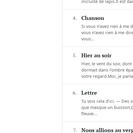
incrusté de lapis.Il est d
4.
Chanson
Si vous n’avez rien à me 
vous n’avez rien à me di
vous...
5.
Hier au soir
Hier, le vent du soir, don
dormait dans l’ombre épa
votre regard.Moi, je parlai
6.
Lettre
Tu vois cela d’ici. — Des 
que masque un buisson,Qu
fleuve...
7.
Nous allions au verg