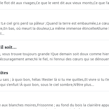
le flot dit aux rivages,Ce que le vent dit aux vieux monts,Ce que l’as
 !Le ciel gris perd sa pâleur ;Quand la terre est embaumée,Le cœu
le,En bas, où meurt la douleur,La même immense étincelleAllume l’ast
...
’il soit…
oit, vous trouve toujours grande ! Que demain soit doux comme hie
écouragement amer,Ni le fiel, ni l’ennui des cœurs qui se dénouent,
ites
u sais ; à quoi bon, hélas !Rester là si tu me quittes,Et vivre si tu t
ui s’enfuit !À quoi bon, sous le ciel sombre,N’être plus...
e aux blanches moires,Frissonne ; au fond du bois la clairière appa