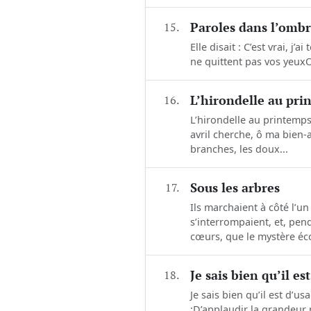
15.
Paroles dans l’omb
Elle disait : C’est vrai, 
ne quittent pas vos yeuxO
16.
L’hirondelle au pr
L’hirondelle au printemps 
avril cherche, ô ma bien-
branches, les doux...
17.
Sous les arbres
Ils marchaient à côté l’un
s’interrompaient, et, pen
cœurs, que le mystère éco
18.
Je sais bien qu’il es
Je sais bien qu’il est d’u
;D’applaudir la grandeur n