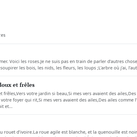
res
er. Voici les roses.Je ne suis pas en train de parler d’autres chos
 soupirer les bois, les nids, les fleurs, les loups ;L’arbre où j’ai, l’a
doux et frêles
t frêles,Vers votre jardin si beau,Si mes vers avaient des ailes,Des
s votre foyer qui rit,Si mes vers avaient des ailes,Des ailes comme l
t et...
e
eau rouet d’ivoire.La roue agile est blanche, et la quenouille est no