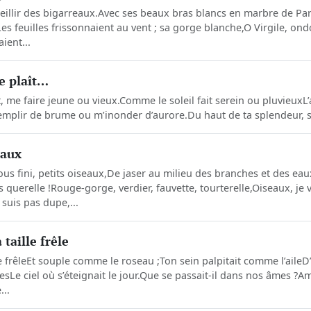
eillir des bigarreaux.Avec ses beaux bras blancs en marbre de Par
es feuilles frissonnaient au vent ; sa gorge blanche,O Virgile, ond
aient...
e plaît…
, me faire jeune ou vieux.Comme le soleil fait serein ou pluvieuxL’a
emplir de brume ou m’inonder d’aurore.Du haut de ta splendeur, si
eaux
us fini, petits oiseaux,De jaser au milieu des branches et des e
s querelle !Rouge-gorge, verdier, fauvette, tourterelle,Oiseaux, je
suis pas dupe,...
taille frêle
le frêleEt souple comme le roseau ;Ton sein palpitait comme l’aile
Le ciel où s’éteignait le jour.Que se passait-il dans nos âmes ?
...