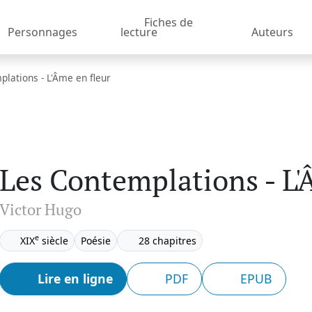
Fiches de
Personnages
lecture
Auteurs
lations - L'Âme en fleur
Les Contemplations - L'
Victor Hugo
e
XIX
siècle
Poésie
28 chapitres
Lire en ligne
PDF
EPUB