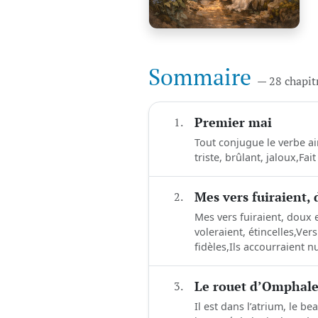
Sommaire
— 28 chapit
1.
Premier mai
Tout conjugue le verbe aim
triste, brûlant, jaloux,Fait
2.
Mes vers fuiraient, 
Mes vers fuiraient, doux e
voleraient, étincelles,Ver
fidèles,Ils accourraient nui
3.
Le rouet d’Omphal
Il est dans l’atrium, le b