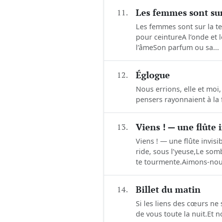
11.
Les femmes sont sur
Les femmes sont sur la te
pour ceintureA l’onde et l
l’âmeSon parfum ou sa...
12.
Églogue
Nous errions, elle et moi,
pensers rayonnaient à la 
13.
Viens ! — une flûte 
Viens ! — une flûte invis
ride, sous l’yeuse,Le so
te tourmente.Aimons-nous
14.
Billet du matin
Si les liens des cœurs ne
de vous toute la nuit.Et n