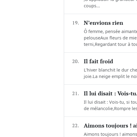
coups...
19.
N’envions rien
Ô femme, pensée aimante E
pelouse Aux fleurs de miel
terni,Regardant tour à tour
20.
Il fait froid
L’hiver blanchit le dur c
joie.La neige emplit le no
21.
Il lui disait : Vois-t
Il lui disait : Vois-tu, s
de mélancolie,Rompre les m
22.
Aimons toujours ! 
Aimons toujours ! aimons e