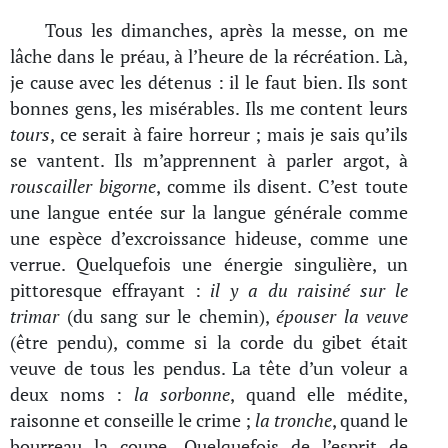
Tous les dimanches, après la messe, on me
lâche dans le préau, à l’heure de la récréation. Là,
je cause avec les détenus : il le faut bien. Ils sont
bonnes gens, les misérables. Ils me content leurs
tours
, ce serait à faire horreur ; mais je sais qu’ils
se vantent. Ils m’apprennent à parler argot, à
rouscailler bigorne
, comme ils disent. C’est toute
une langue entée sur la langue générale comme
une espèce d’excroissance hideuse, comme une
verrue. Quelquefois une énergie singulière, un
pittoresque effrayant :
il y a du raisiné sur le
trimar
(du sang sur le chemin),
épouser la veuve
(être pendu), comme si la corde du gibet était
veuve de tous les pendus. La tête d’un voleur a
deux noms :
la sorbonne
, quand elle médite,
raisonne et conseille le crime ;
la tronche
, quand le
bourreau la coupe. Quelquefois de l’esprit de