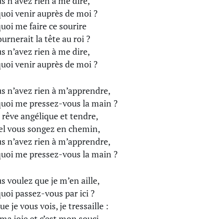
us n’avez rien à me dire,
uoi venir auprès de moi ?
uoi me faire ce sourire
urnerait la tête au roi ?
us n’avez rien à me dire,
uoi venir auprès de moi ?
us n’avez rien à m’apprendre,
uoi me pressez-vous la main ?
e rêve angélique et tendre,
l vous songez en chemin,
us n’avez rien à m’apprendre,
uoi me pressez-vous la main ?
us voulez que je m’en aille,
uoi passez-vous par ici ?
e je vous vois, je tressaille :
 ma joie et c’est mon souci.