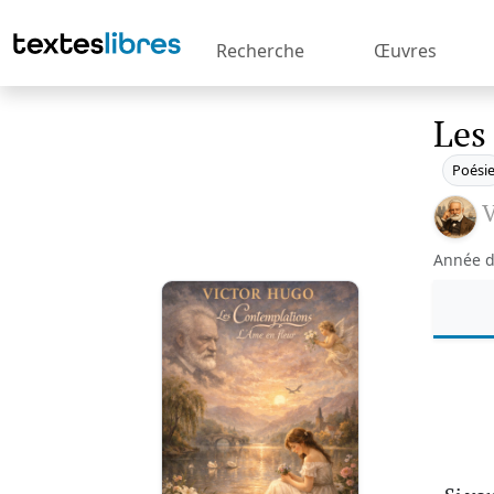
Recherche
Œuvres
Les
Poési
V
Année d