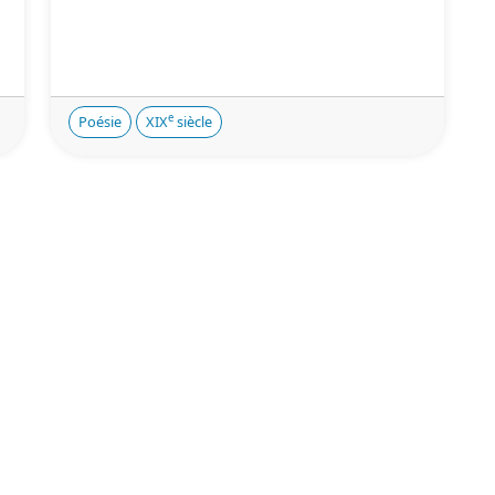
e
Poésie
XIX
siècle