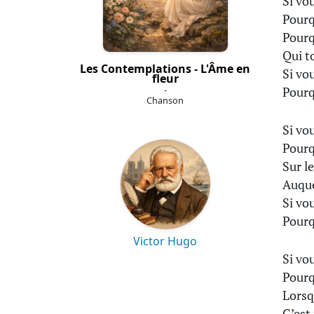
Si vo
Pourq
Pourq
Qui to
Les Contemplations - L'Âme en
Si vo
fleur
-
Pourq
Chanson
Si vo
Pourq
Sur l
Auque
Si vo
Pourq
Victor Hugo
Si vo
Pourq
Lorsqu
C’est