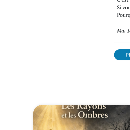
Si vo
Pourq
Mai 
P