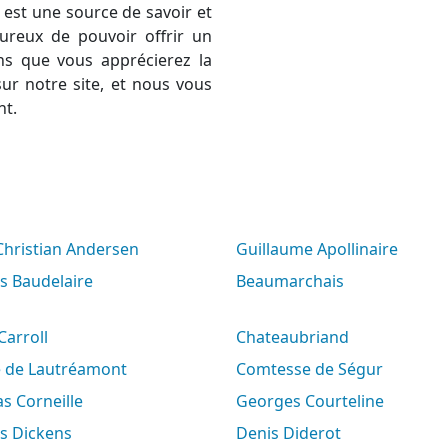
est une source de savoir et
ureux de pouvoir offrir un
ns que vous apprécierez la
ur notre site, et nous vous
nt.
 Christian Andersen
Guillaume Apollinaire
es Baudelaire
Beaumarchais
 Carroll
Chateaubriand
e de Lautréamont
Comtesse de Ségur
s Corneille
Georges Courteline
es Dickens
Denis Diderot