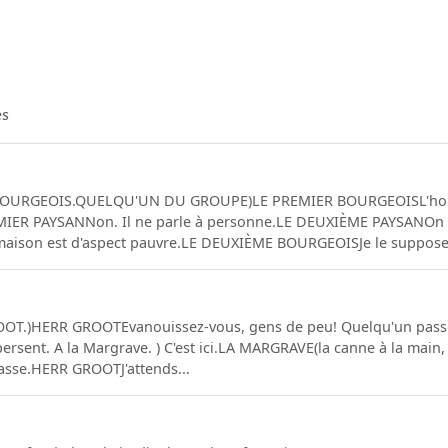
es
BOURGEOIS.QUELQU'UN DU GROUPE)LE PREMIER BOURGEOISL'homme
MIER PAYSANNon. Il ne parle à personne.LE DEUXIÈME PAYSANOn 
son est d'aspect pauvre.LE DEUXIÈME BOURGEOISJe le suppose S
T.)HERR GROOTEvanouissez-vous, gens de peu! Quelqu'un passe.
persent. A la Margrave. ) C'est ici.LA MARGRAVE(la canne à la main,
basse.HERR GROOTJ'attends...