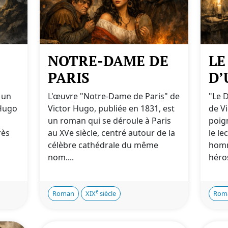
NOTRE-DAME DE
LE
PARIS
D’
 un
L'œuvre "Notre-Dame de Paris" de
"Le 
 Hugo
Victor Hugo, publiée en 1831, est
de Vi
un roman qui se déroule à Paris
poig
rès
au XVe siècle, centré autour de la
le le
célèbre cathédrale du même
homm
nom....
héros
e
Roman
XIX
siècle
Rom