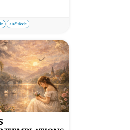
e
ie
XIX
siècle
S