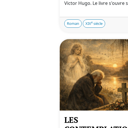
Victor Hugo. Le livre s'ouvre su
e
Roman
XIX
siècle
LES