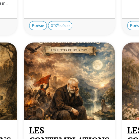
r...
e
Poésie
XIX
siècle
Poés
LES
LE