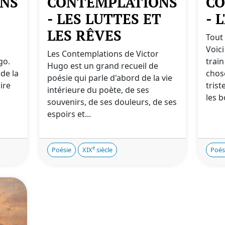
NS
CONTEMPLATIONS
CO
- LES LUTTES ET
- 
LES RÊVES
Tout
Voici
Les Contemplations de Victor
go.
train
Hugo est un grand recueil de
 de la
chos
poésie qui parle d'abord de la vie
ire
trist
intérieure du poète, de ses
les bo
souvenirs, de ses douleurs, de ses
espoirs et...
e
Poésie
XIX
siècle
Poés