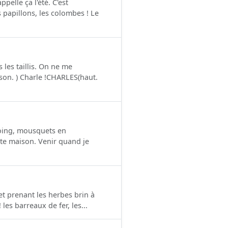
elle ça l'été. C'est
 papillons, les colombes ! Le
 les taillis. On ne me
son. ) Charle !CHARLES(haut.
oing, mousquets en
tte maison. Venir quand je
t prenant les herbes brin à
les barreaux de fer, les...