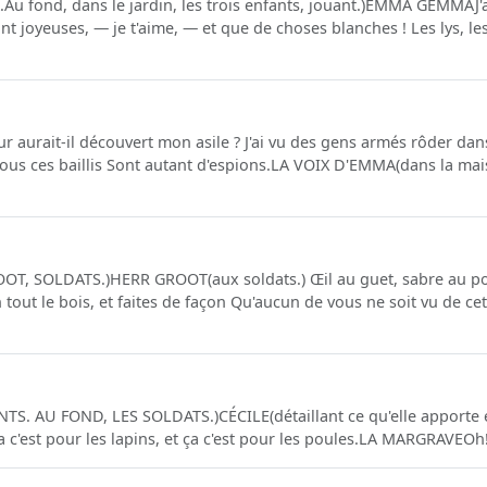
fond, dans le jardin, les trois enfants, jouant.)EMMA GEMMAJ'app
t joyeuses, — je t'aime, — et que de choses blanches ! Les lys, les
r aurait-il découvert mon asile ? J'ai vu des gens armés rôder dans
Tous ces baillis Sont autant d'espions.LA VOIX D'EMMA(dans la mai
T, SOLDATS.)HERR GROOT(aux soldats.) Œil au guet, sabre au p
 tout le bois, et faites de façon Qu'aucun de vous ne soit vu de ce
S. AU FOND, LES SOLDATS.)CÉCILE(détaillant ce qu'elle apporte e
Ça c'est pour les lapins, et ça c'est pour les poules.LA MARGRAVEOh! 