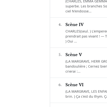
(CHARLES, EMMA GEMMA.Au 
superbe. Les branches Son
ciel N'endosse...
4.
Scène IV
CHARLES(seul. ) L'empereu
prendrait pas vivant ! — 
) Oui ...
5.
Scène V
(LA MARGRAVE, HERR GROO
bandoulière ; Cernez bien
crierai :...
6.
Scène VI
(LA MARGRAVE, LES ENFANT
brin. ) Ça c'est du thym. 