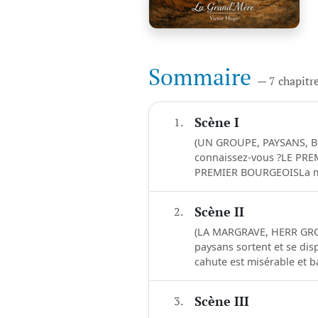
Sommaire
— 7 chapitr
1.
Scène I
(UN GROUPE, PAYSANS, 
connaissez-vous ?LE PRE
PREMIER BOURGEOISLa mai
2.
Scène II
(LA MARGRAVE, HERR GROO
paysans sortent et se dis
cahute est misérable et 
3.
Scène III