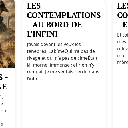
LES
LE
CONTEMPLATIONS
CO
- AU BORD DE
- 
L'INFINI
Et to
mes f
J’avais devant les yeux les
relèv
ténèbres. L’abîmeQui n’a pas de
moi 
rivage et qui n’a pas de cimeÉtait
mère 
là, morne, immense ; et rien n’y
remuait.Je me sentais perdu dans
 -
l’infini...
NE
",
re
és et
de