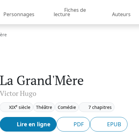
Fiches de
Personnages
lecture
Auteurs
ère
La Grand'Mère
Victor Hugo
e
XIX
siècle
Théâtre
Comédie
7 chapitres
Lire en ligne
PDF
EPUB