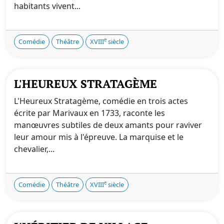
habitants vivent...
e
Comédie
Théâtre
XVIII
siècle
L'HEUREUX STRATAGÈME
L'Heureux Stratagème, comédie en trois actes
écrite par Marivaux en 1733, raconte les
manœuvres subtiles de deux amants pour raviver
leur amour mis à l'épreuve. La marquise et le
chevalier,...
e
Comédie
Théâtre
XVIII
siècle