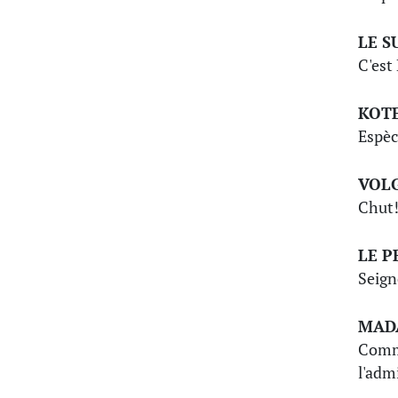
LE S
C'est
KOT
Espèc
VOL
Chut
LE P
Seign
MAD
Comme
l'adm