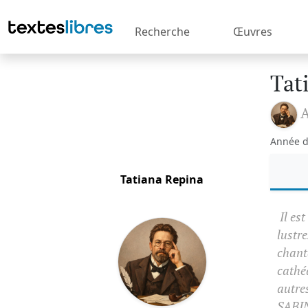
Recherche
Œuvres
Tat
A
Année d
Tatiana Repina
Il est
lustr
chante
cathéd
autre
SABIN