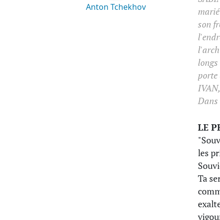
Anton Tchekhov
marié
son f
l'endr
l'arc
longs 
porte 
IVAN,
Dans 
LE P
"Souv
les p
Souvi
Ta se
comme
exalt
vigou