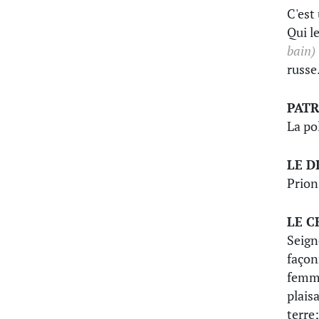
C'est
Qui le
bain)
russe
PAT
La pol
LE D
Prion
LE C
Seign
façon
femme 
plais
terre