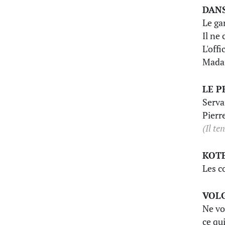
DANS
Le ga
Il ne
L'off
Madam
LE P
Serva
Pierr
(Il te
KOT
Les c
VOL
Ne vou
ce qu