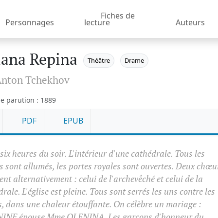
Fiches de
Personnages
lecture
Auteurs
iana Repina
Théâtre
Drame
nton Tchekhov
e parution : 1889
PDF
EPUB
 six heures du soir. L'intérieur d'une cathédrale. Tous les
es sont allumés, les portes royales sont ouvertes. Deux chœu
nt alternativement : celui de l'archevêché et celui de la
rale. L'église est pleine. Tous sont serrés les uns contre les
s, dans une chaleur étouffante. On célèbre un mariage :
INE épouse Mme OLENINA. Les garçons d'honneur du