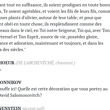
ant tout en suffisance, ils soient prodigues en toute bon
, Te soient agréables, et voient les fils de leurs fils, com
unes plants d'olivier, autour de leur table; et pour que
nt obéi en toute chose, ils resplendissent comme des
eaux dans le ciel, en Toi notre Seigneur, Toi qui, avec Ton
éternel et Ton Esprit, source de vie, possèdes gloire,
ance et adoration, maintenant et toujours, et dans les
s des siècles."
CHOEUR
(DE L'ARCHEVÊCHÉ, chantant.)
.
RONNIKOV
ouffe ici! Quelle est cette décoration que vous portez au
David Salomonovitch?
NENSTEIN
(accent juif)