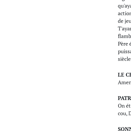
qu'ay
action
de je
T'aya
flamb
Père 
puiss
siècle
LE 
Amen
PAT
On ét
cou, 
SON