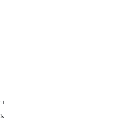
'il
ds