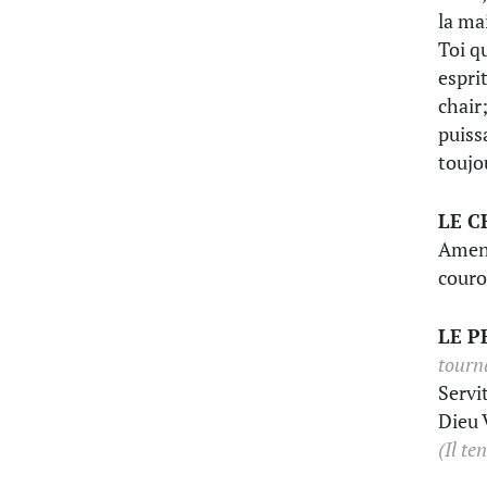
la mai
Toi q
espri
chair;
puissa
toujou
LE 
Amen.
couro
LE P
tourn
Servi
Dieu 
(Il t