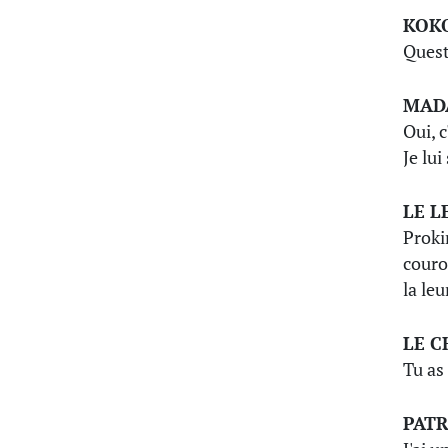
KOK
Quest
MAD
Oui, c
Je lu
LE L
Proki
couro
la le
LE 
Tu as
PAT