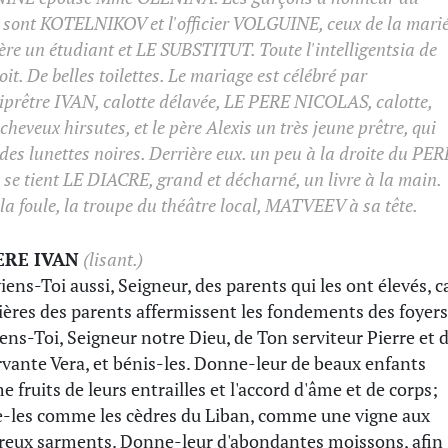
 sont KOTELNIKOV et l'officier VOLGUINE, ceux de la marié
rère un étudiant et LE SUBSTITUT. Toute l'intelligentsia de
oit. De belles toilettes. Le mariage est célébré par
hiprêtre IVAN, calotte délavée, LE PERE NICOLAS, calotte,
cheveux hirsutes, et le père Alexis un très jeune prêtre, qui
des lunettes noires. Derrière eux. un peu à la droite du PER
 se tient LE DIACRE, grand et décharné, un livre à la main.
la foule, la troupe du théâtre local, MATVEEV à sa tête.
ERE IVAN
(lisant.)
iens-Toi aussi, Seigneur, des parents qui les ont élevés, c
rières des parents affermissent les fondements des foyers
ens-Toi, Seigneur notre Dieu, de Ton serviteur Pierre et 
rvante Vera, et bénis-les. Donne-leur de beaux enfants
 fruits de leurs entrailles et l'accord d'âme et de corps;
e-les comme les cèdres du Liban, comme une vigne aux
reux sarments. Donne-leur d'abondantes moissons, afin