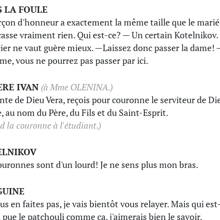
 LA FOULE
rçon d'honneur a exactement la même taille que le marié
 casse vraiment rien. Qui est-ce? — Un certain Kotelnikov.
icier ne vaut guère mieux. —Laissez donc passer la dame! 
e, vous ne pourrez pas passer par ici.
ERE IVAN
(à Mme OLENINA.)
nte de Dieu Vera, reçois pour couronne le serviteur de Di
e, au nom du Père, du Fils et du Saint-Esprit.
nd la couronne à l'étudiant.)
ELNIKOV
ouronnes sont d'un lourd! Je ne sens plus mon bras.
GUINE
s en faites pas, je vais bientôt vous relayer. Mais qui est
i pue le patchouli comme ça, j'aimerais bien le savoir.