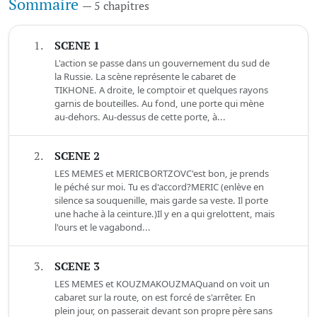
Sommaire
— 5 chapitres
1.
SCENE 1
L'action se passe dans un gouvernement du sud de
la Russie. La scène représente le cabaret de
TIKHONE. A droite, le comptoir et quelques rayons
garnis de bouteilles. Au fond, une porte qui mène
au-dehors. Au-dessus de cette porte, à...
2.
SCENE 2
LES MEMES et MERICBORTZOVC'est bon, je prends
le péché sur moi. Tu es d'accord?MERIC (enlève en
silence sa souquenille, mais garde sa veste. Il porte
une hache à la ceinture.)Il y en a qui grelottent, mais
l'ours et le vagabond...
3.
SCENE 3
LES MEMES et KOUZMAKOUZMAQuand on voit un
cabaret sur la route, on est forcé de s'arrêter. En
plein jour, on passerait devant son propre père sans