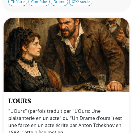
e
Théâtre
Comédie
Drame
XIX
siècle
L'OURS
"L'Ours" (parfois traduit par "L'Ours: Une
plaisanterie en un acte" ou "Un Drame d'ours") est
une farce en un acte écrite par Anton Tchekhov en
1888. Cette pièce met en...