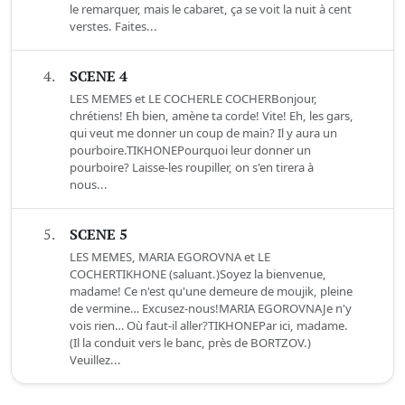
le remarquer, mais le cabaret, ça se voit la nuit à cent
verstes. Faites...
4.
SCENE 4
LES MEMES et LE COCHERLE COCHERBonjour,
chrétiens! Eh bien, amène ta corde! Vite! Eh, les gars,
qui veut me donner un coup de main? Il y aura un
pourboire.TIKHONEPourquoi leur donner un
pourboire? Laisse-les roupiller, on s'en tirera à
nous...
5.
SCENE 5
LES MEMES, MARIA EGOROVNA et LE
COCHERTIKHONE (saluant.)Soyez la bienvenue,
madame! Ce n'est qu'une demeure de moujik, pleine
de vermine… Excusez-nous!MARIA EGOROVNAJe n'y
vois rien… Où faut-il aller?TIKHONEPar ici, madame.
(Il la conduit vers le banc, près de BORTZOV.)
Veuillez...