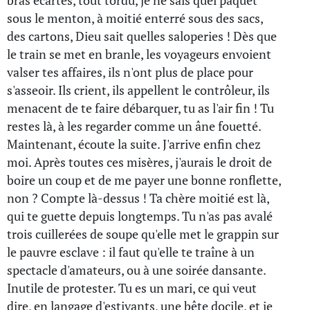
bras écartés, tout tordu, je ne sais quel paquet
sous le menton, à moitié enterré sous des sacs,
des cartons, Dieu sait quelles saloperies ! Dès que
le train se met en branle, les voyageurs envoient
valser tes affaires, ils n'ont plus de place pour
s'asseoir. Ils crient, ils appellent le contrôleur, ils
menacent de te faire débarquer, tu as l'air fin ! Tu
restes là, à les regarder comme un âne fouetté.
Maintenant, écoute la suite. J'arrive enfin chez
moi. Après toutes ces misères, j'aurais le droit de
boire un coup et de me payer une bonne ronflette,
non ? Compte là-dessus ! Ta chère moitié est là,
qui te guette depuis longtemps. Tu n'as pas avalé
trois cuillerées de soupe qu'elle met le grappin sur
le pauvre esclave : il faut qu'elle te traîne à un
spectacle d'amateurs, ou à une soirée dansante.
Inutile de protester. Tu es un mari, ce qui veut
dire, en langage d'estivants, une bête docile, et je