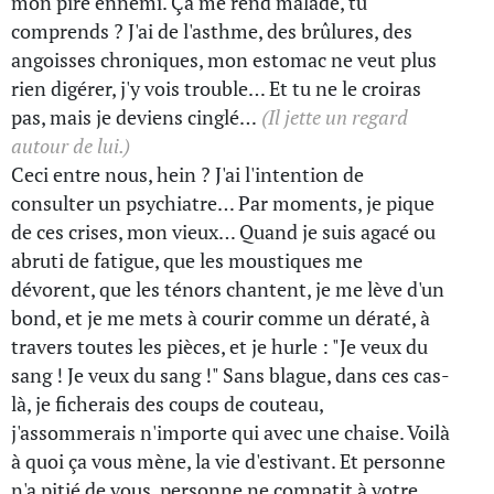
mon pire ennemi. Ça me rend malade, tu
comprends ? J'ai de l'asthme, des brûlures, des
angoisses chroniques, mon estomac ne veut plus
rien digérer, j'y vois trouble… Et tu ne le croiras
pas, mais je deviens cinglé…
(Il jette un regard
autour de lui.)
Ceci entre nous, hein ? J'ai l'intention de
consulter un psychiatre… Par moments, je pique
de ces crises, mon vieux… Quand je suis agacé ou
abruti de fatigue, que les moustiques me
dévorent, que les ténors chantent, je me lève d'un
bond, et je me mets à courir comme un dératé, à
travers toutes les pièces, et je hurle : "Je veux du
sang ! Je veux du sang !" Sans blague, dans ces cas-
là, je ficherais des coups de couteau,
j'assommerais n'importe qui avec une chaise. Voilà
à quoi ça vous mène, la vie d'estivant. Et personne
n'a pitié de vous, personne ne compatit à votre