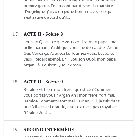
preniez garde. En passant par-devant la chambre
d'Angélique, j'ai vu un jeune homme avec elle qui
s'est sauvé d'abord qu'il...
17.
ACTE II - Scène 8
Louison Qu'est-ce que vous voulez, mon papa ! ma
belle-maman m'a dit que vous me demandez. Argan
Oui. Venez çà. Avancez là. Tournez-vous. Levez les
yeux. Regardez-moi. Eh ? Louison Quoi, mon papa ?
Argan Là. Louison Quoi ? Argan...
18.
ACTE II - Scène 9
Béralde Eh bien, mon frère, qu'est-ce ? Comment
vous portez-vous ? Argan Ah ! mon frère, fort mal.
Béralde Comment ! fort mal ? Argan Oui, je suis dans
une faiblesse si grande, que cela n'est pas croyable.
Béralde Voilà...
19.
SECOND INTERMÈDE
(Le frère du Malade imaginaire lui amène, plusieurs