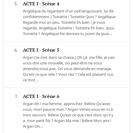
5.
ACTE I - Scène 4
Angélique (la regardant d'un oeil languissant, lui dit
confidemment.) Toinette ! Toinette Quoi ? Angélique
Regarde-moi un peu. Toinette Eh bien ! je vous
regarde. Angélique Toinette ! Toinette Eh bien, quoi,
Toinette ? Angélique Ne devines-tu point de quoi...
6.
ACTE I - Scène 5
Argan (se met dans sa chaise.) Oh çà, ma fille, je vais
vous dire une nouvelle, où peut-être ne vous
attendez-vous pas. On vous demande en mariage.
Qu'est-ce que cela ? Vous riez ? Cela est plaisant oui,
ce mot...
7.
ACTE I - Scène 6
Argan Ah ! ma femme, approchez. Béline Qu'avez-
vous, mon pauvre mari ? Argan Venez-vous-en ici à
mon secours. Béline Qu'est-ce que c'est donc qu'il y
a, mon petit fils ? Argan Ma mie ! Béline Mon ami !
Argan On...