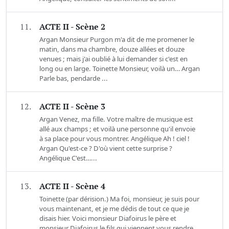
11.
ACTE II - Scène 2
Argan Monsieur Purgon m'a dit de me promener le
matin, dans ma chambre, douze allées et douze
venues ; mais j'ai oublié à lui demander si c'est en
long ou en large. Toinette Monsieur, voilà un… Argan
Parle bas, pendarde ...
12.
ACTE II - Scène 3
Argan Venez, ma fille. Votre maître de musique est
allé aux champs ; et voilà une personne qu'il envoie
à sa place pour vous montrer. Angélique Ah ! ciel !
Argan Qu'est-ce ? D'où vient cette surprise ?
Angélique C'est…...
13.
ACTE II - Scène 4
Toinette (par dérision.) Ma foi, monsieur, je suis pour
vous maintenant, et je me dédis de tout ce que je
disais hier. Voici monsieur Diafoirus le père et
monsieur Diafoirus le fils qui viennent vous rendre