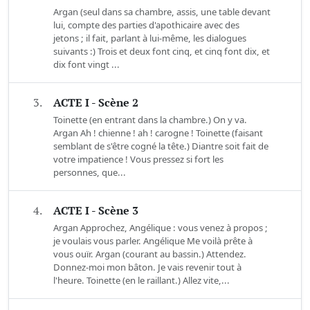
Argan (seul dans sa chambre, assis, une table devant
lui, compte des parties d'apothicaire avec des
jetons ; il fait, parlant à lui-même, les dialogues
suivants :) Trois et deux font cinq, et cinq font dix, et
dix font vingt ...
3.
ACTE I - Scène 2
Toinette (en entrant dans la chambre.) On y va.
Argan Ah ! chienne ! ah ! carogne ! Toinette (faisant
semblant de s'être cogné la tête.) Diantre soit fait de
votre impatience ! Vous pressez si fort les
personnes, que...
4.
ACTE I - Scène 3
Argan Approchez, Angélique : vous venez à propos ;
je voulais vous parler. Angélique Me voilà prête à
vous ouïr. Argan (courant au bassin.) Attendez.
Donnez-moi mon bâton. Je vais revenir tout à
l'heure. Toinette (en le raillant.) Allez vite,...