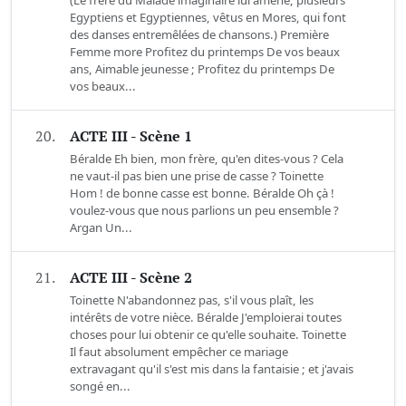
Egyptiens et Egyptiennes, vêtus en Mores, qui font
des danses entremêlées de chansons.) Première
Femme more Profitez du printemps De vos beaux
ans, Aimable jeunesse ; Profitez du printemps De
vos beaux...
20.
ACTE III - Scène 1
Béralde Eh bien, mon frère, qu'en dites-vous ? Cela
ne vaut-il pas bien une prise de casse ? Toinette
Hom ! de bonne casse est bonne. Béralde Oh çà !
voulez-vous que nous parlions un peu ensemble ?
Argan Un...
21.
ACTE III - Scène 2
Toinette N'abandonnez pas, s'il vous plaît, les
intérêts de votre nièce. Béralde J'emploierai toutes
choses pour lui obtenir ce qu'elle souhaite. Toinette
Il faut absolument empêcher ce mariage
extravagant qu'il s'est mis dans la fantaisie ; et j'avais
songé en...